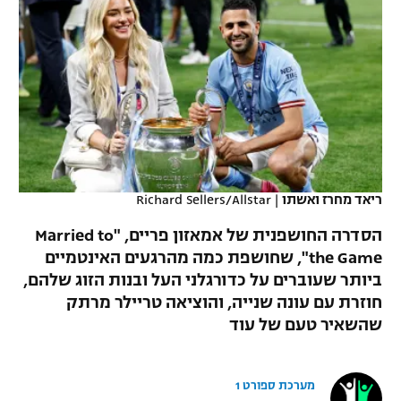
כדורסל נשים
נבחרת ישראל
יורוליג
ליגה ספרדית
טניס
VOD
מכבי תל אביב
מכבי חיפה
יורוקאפ
ליגה איטלקית
כדוריד
הפועל חולון
בית"ר ירושלים
רץ ברשת
ליגה צרפתית
כדורעף
הפועל ירושלים
מכבי תל אביב
ליגה הולנדית
שחייה
תוצאות
דני אבדיה
הפועל תל אביב
ריאד מחרז ואשתו
|
Richard Sellers/Allstar
ליגה טורקית
ג'ודו
הסדרה החושפנית של אמאזון פריים, "Married to
הפועל חיפה
לוח שידורים
ליגה סינית
the Game", שחושפת כמה מהרגעים האינטמיים
אגרוף
ביותר שעוברים על כדורגלני העל ובנות הזוג שלהם,
הפועל באר שבע
ליגה ברזילאית
חוזרת עם עונה שנייה, והוציאה טריילר מרתק
ברחבה
ספורט אולימפי
מכבי נתניה
שהשאיר טעם של עוד
ליגות נוספות
UFC
"מעל הליגה" – פודקאסט
בני יהודה
מערכת ספורט 1
היאבקות WWE