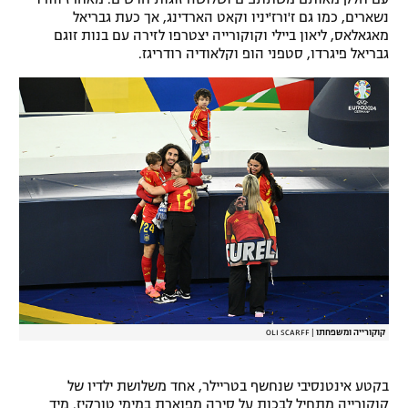
נשארים, כמו גם ז'ורז'יניו וקאט הארדינג, אך כעת גבריאל
מאגאלאס, ליאון ביילי וקוקורייה יצטרפו לזירה עם בנות זוגם
גבריאל פיגרדו, סטפני הופ וקלאודיה רודריגז.
קוקורייה ומשפחתו
|
OLI SCARFF
בקטע אינטנסיבי שנחשף בטריילר, אחד משלושת ילדיו של
קוקורייה מתחיל לבכות על סירה מפוארת במימי טורקיז. מיד