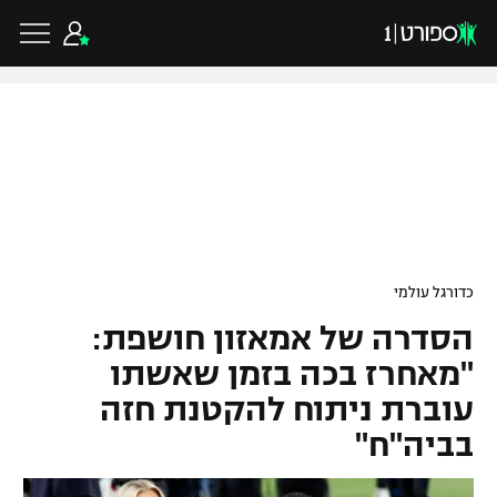
כדורגל ישראלי
ליגת העל
כדורגל עולמי
כדורגל עולמי
ליגה לאומית
הסדרה של אמאזון חושפת:
ליגת האלופות
כדורסל ישראלי
גביע הטוטו
"מאחרז בכה בזמן שאשתו
ליגה אירופית
עוברת ניתוח להקטנת חזה
ליגת ווינר סל
ליגיונרים
כדורסל עולמי
בביה"ח"
ליגה אנגלית
ליגה לאומית
גביע המדינה
NBA
ליגה גרמנית
ענפים נוספים