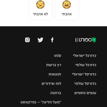
אהבתי
לא אהבתי
כדורגל ישראלי
VOD
כדורגל עולמי
רץ ברשת
ליגת העל
כדורסל ישראלי
תוצאות
ליגת
ליגה לאומית
האלופות
כדורסל עולמי
לוח שידורים
ליגת ווינר
סל
גביע הטוטו
ענפים נוספים
ברחבה
ליגה
NBA
אירופית
"מעל הליגה" – פודקאסט
ליגה לאומית
ליגיונרים
טניס