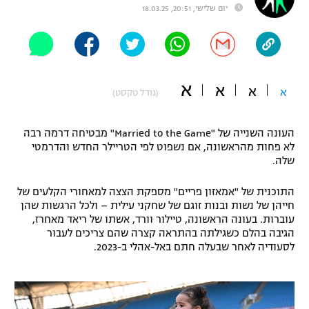
יום שלישי, 20:51, 18.03.25
"מחצית בשכונה" – פודקאסט
אופניים
ספורט מוטורי
משתתפים וזוכים בפרסים
א
א
א
א
(גודל טקסט)
כדורמים
תקנון משתתפים וזוכים בפרסים
טניס
פוטבול אמריקאי NFL
העונה השנייה של "Married to the Game" מבטיחה דרמה רבה
תקנון עבור פעילות אלקטרה
לא פחות מהראשונה, אם נשפוט לפי הטריילר החדש והדרמטי
גיימינג E-Sports
בייסבול MLB
שלה.
תקנון עבור פעילות ספורט 1 – "מרלן"
התוכנית של "אמאזון פריים" מספקת הצצה למאחורי הקלעים של
ספורט אתגרי ואקסטרים
תנאי שימוש
חייהן של נשות ובנות זוגם של שחקני עילית – ולכל הרגשות שהן
עוברות. בעונה הראשונה, טיילור וורד, אשתו של ריאד מאחרז,
אומנויות לחימה
הגיבה בהלם כשגילתה בהתראה קצרה שהם צריכים לעבור
לסעודיה לאחר שבעלה חתם באל-אהלי ב-2023.
מדיניות פרטיות
גיימינג E-Sports
תקנון פעילות ספורט 1