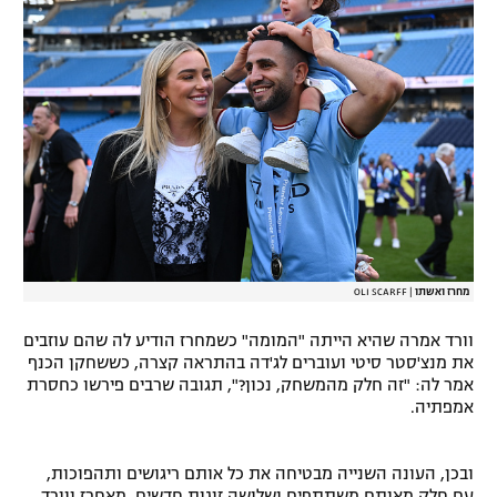
רשיון להקרנה פומבית לבית עסק
הצטרפות לחבילת הערוצים
לוח דרושים – ג'ובנט
תגיות
המגזין
מחרז ואשתו
|
OLI SCARFF
וורד אמרה שהיא הייתה "המומה" כשמחרז הודיע לה שהם עוזבים
את מנצ'סטר סיטי ועוברים לג'דה בהתראה קצרה, כששחקן הכנף
אמר לה: "זה חלק מהמשחק, נכון?", תגובה שרבים פירשו כחסרת
אמפתיה.
ובכן, העונה השנייה מבטיחה את כל אותם ריגושים ותהפוכות,
עם חלק מאותם משתתפים ושלושה זוגות חדשים. מאחרז ווורד