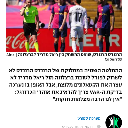
כדורסל נשים
נבחרת ישראל
יורוליג
ליגה ספרדית
טניס
VOD
מכבי תל אביב
מכבי חיפה
יורוקאפ
ליגה איטלקית
כדוריד
הפועל חולון
בית"ר ירושלים
רץ ברשת
ליגה צרפתית
כדורעף
הפועל ירושלים
מכבי תל אביב
ליגה הולנדית
הרננדס הרננדס, שופט המשחק בין ריאל מדריד לברצלונה
|
Alex
שחייה
תוצאות
Caparros
דני אבדיה
הפועל תל אביב
ליגה טורקית
ההחלטה השנויה במחלוקת של הרננדס הרננדס לא
ג'ודו
הפועל חיפה
לוח שידורים
לשרוק לפנדל לטובת ברצלונה מול ריאל מדריד לא
ליגה סינית
עצרה את הקטאלונים מלנצח, אבל האופן בו נערכה
אגרוף
הפועל באר שבע
בדיקת ה-VAR צריך להדאיג את אוהדי הכדורגל:
ליגה ברזילאית
ברחבה
ספורט אולימפי
"אין לנו הרבה מצלמות חזקות"
מכבי נתניה
ליגות נוספות
UFC
"מעל הליגה" – פודקאסט
בני יהודה
מערכת ספורט 1
היאבקות WWE
יום שני, 08:59, 12.05.25