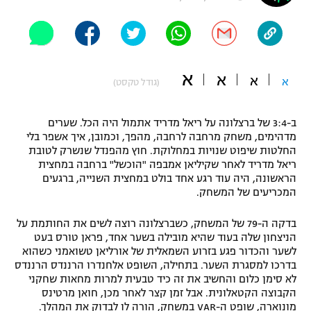
"מחצית בשכונה" – פודקאסט
אופניים
ספורט מוטורי
משתתפים וזוכים בפרסים
א
א
א
א
(גודל טקסט)
כדורמים
תקנון משתתפים וזוכים בפרסים
טניס
ב-3:4 של ברצלונה על ריאל מדריד אתמול היה הכל. שערים
פוטבול אמריקאי NFL
מדהימים, משחק מרחבה לרחבה, מהפך, וכמובן, איך אשפר בלי
תקנון עבור פעילות אלקטרה
החלטות שיפוט שנויות במחלוקת. חוץ מהפנדל שנשרק לטובת
גיימינג E-Sports
בייסבול MLB
ריאל מדריד לאחר שקיליאן אמבפה "הוכשל" ברחבה במחצית
תקנון עבור פעילות ספורט 1 – "מרלן"
הראשונה, היה עוד רגע אחד בולט במחצית השנייה, ברגעים
המכריעים של המשחק.
ספורט אתגרי ואקסטרים
תנאי שימוש
בדקה ה-79 של המשחק, כשברצלונה רוצה לשים את החותמת על
אומנויות לחימה
הניצחון שלה בעוד שהיא מובילה בשער אחד, פראן טורס בעט
לשער והכדור פגע בזרוע השמאלית של אורליאן טשואמני כשהוא
מדיניות פרטיות
גיימינג E-Sports
בדרכו למסגרת השער. בתחילה, השופט אלחנדרו הרננדס הרננדס
לא סימן כלום והחשיב את זה כיד טבעית למרות מחאות שחקני
הקבוצה הקטאלונית. אבל זמן קצר לאחר מכן, חואן מרטינס
תקנון פעילות ספורט 1
מונוארה, שופט ה-VAR במשחק, הורה לו לבדוק את המהלך.