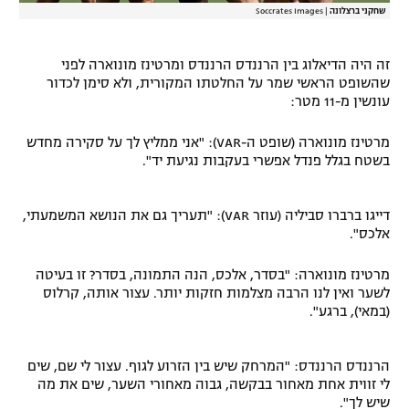
שחקני ברצלונה
|
Soccrates Images
זה היה הדיאלוג בין הרננדס הרננדס ומרטינז מונוארה לפני
שהשופט הראשי שמר על החלטתו המקורית, ולא סימן לכדור
עונשין מ-11 מטר:
מרטינז מונוארה (שופט ה-VAR): "אני ממליץ לך על סקירה מחדש
בשטח בגלל פנדל אפשרי בעקבות נגיעת יד".
דייגו ברברו סביליה (עוזר VAR): "תעריך גם את הנושא המשמעתי,
אלכס".
מרטינז מונוארה: "בסדר, אלכס, הנה התמונה, בסדר? זו בעיטה
לשער ואין לנו הרבה מצלמות חזקות יותר. עצור אותה, קרלוס
(במאי), ברגע".
הרננדס הרננדס: "המרחק שיש בין הזרוע לגוף. עצור לי שם, שים
לי זווית אחת מאחור בבקשה, גבוה מאחורי השער, שים את מה
שיש לך".