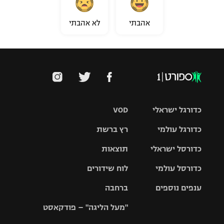
אהבתי
לא אהבתי
כדורגל ישראלי
VOD
כדורגל עולמי
רץ ברשת
ליגת העל
כדורסל ישראלי
תוצאות
ליגת
ליגה לאומית
האלופות
כדורסל עולמי
לוח שידורים
ליגת ווינר
סל
גביע הטוטו
ענפים נוספים
ברחבה
ליגה
NBA
אירופית
"מעל הליגה" – פודקאסט
ליגה לאומית
ליגיונרים
טניס
יורוליג
ליגה אנגלית