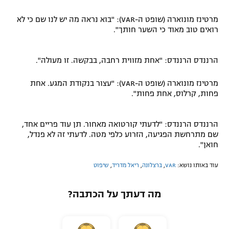
מרטינז מונוארה (שופט ה-VAR): "בוא נראה מה יש לנו שם כי לא
רואים טוב מאוד כי השער חותך".
הרננדס הרננדס: "אחת מזווית רחבה, בבקשה. זו מעולה".
מרטינז מונוארה (שופט ה-VAR): "עצור בנקודת המגע. אחת
פחות, קרלוס, אחת פחות".
הרננדס הרננדס: "לדעתי קורטואה מאחור. תן עוד פריים אחד,
שם מתרחשת הפגיעה, הזרוע כלפי מטה. לדעתי זה לא פנדל,
חואן".
עוד באותו נושא:
VAR
,
ברצלונה
,
ריאל מדריד
,
שיפוט
מה דעתך על הכתבה?