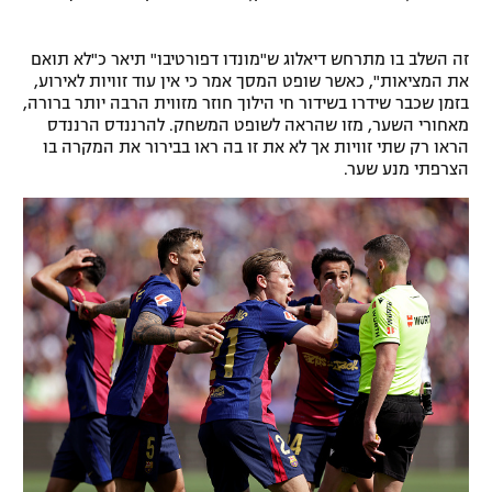
רשיון להקרנה פומבית לבית עסק
זה השלב בו מתרחש דיאלוג ש"מונדו דפורטיבו" תיאר כ"לא תואם
הצטרפות לחבילת הערוצים
את המציאות", כאשר שופט המסך אמר כי אין עוד זוויות לאירוע,
בזמן שכבר שידרו בשידור חי הילוך חוזר מזווית הרבה יותר ברורה,
מאחורי השער, מזו שהראה לשופט המשחק. להרננדס הרננדס
לוח דרושים – ג'ובנט
הראו רק שתי זוויות אך לא את זו בה ראו בבירור את המקרה בו
הצרפתי מנע שער.
תגיות
המגזין