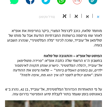
"מחצית בשכונה" – פודקאסט
אופניים
א
א
א
א
(גודל טקסט)
ספורט מוטורי
משתתפים וזוכים בפרסים
מוחמד סלאח, כוכב ליברפול המצרי, ביקר בחריפות את אופ"א
כדורמים
לאחר שזו פרסמה ברשתות החברתיות הודעת אבל על מותו של
תקנון משתתפים וזוכים בפרסים
טניס
סולימאן אל־עובייד, שזכה לכינוי "פלה הפלסטיני", שנהרג השבוע
פוטבול אמריקאי NFL
בעזה.
תקנון עבור פעילות אלקטרה
גיימינג E-Sports
בייסבול MLB
הפוסט של אופ"א – והתגובה של סלאח
תקנון עבור פעילות ספורט 1 – "מרלן"
בחשבון ה־X הרשמי שלה כתבה אופ"א:
"פרידה מסולימאן
אל־עובייד, ה'פלה הפלסטיני'. כישרון שנתן תקווה לאינספור
ספורט אתגרי ואקסטרים
ילדים, גם בזמנים האפלים ביותר"
– סלאח ציטט את ההודעה
תנאי שימוש
והגיב:
"אתם יכולים לספר לנו איך הוא מת, איפה ולמה?"
אומנויות לחימה
מדיניות פרטיות
על פי התאחדות הכדורגל הפלסטינית, אל־עובייד, בן 42, נהרג ב־6
גיימינג E-Sports
באוגוסט בזמן שעמד בתור לקבלת סיוע הומניטרי בדרום עזה.
תקנון פעילות ספורט 1