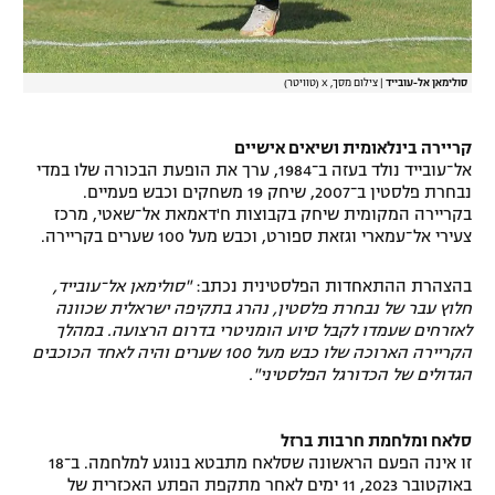
סולימאן אל-עובייד
|
צילום מסך, X (טוויטר)
קריירה בינלאומית ושיאים אישיים
אל־עובייד נולד בעזה ב־1984, ערך את הופעת הבכורה שלו במדי
נבחרת פלסטין ב־2007, שיחק 19 משחקים וכבש פעמיים.
בקריירה המקומית שיחק בקבוצות ח'דאמאת אל־שאטי, מרכז
צעירי אל־עמארי וגזאת ספורט, וכבש מעל 100 שערים בקריירה.
בהצהרת ההתאחדות הפלסטינית נכתב:
"סולימאן אל־עובייד,
חלוץ עבר של נבחרת פלסטין, נהרג בתקיפה ישראלית שכוונה
לאזרחים שעמדו לקבל סיוע הומניטרי בדרום הרצועה. במהלך
הקריירה הארוכה שלו כבש מעל 100 שערים והיה לאחד הכוכבים
הגדולים של הכדורגל הפלסטיני".
סלאח ומלחמת חרבות ברזל
זו אינה הפעם הראשונה שסלאח מתבטא בנוגע למלחמה. ב־18
באוקטובר 2023, 11 ימים לאחר מתקפת הפתע האכזרית של