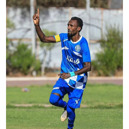
רשיון להקרנה פומבית לבית עסק
הצטרפות לחבילת הערוצים
לוח דרושים – ג'ובנט
תגיות
המגזין