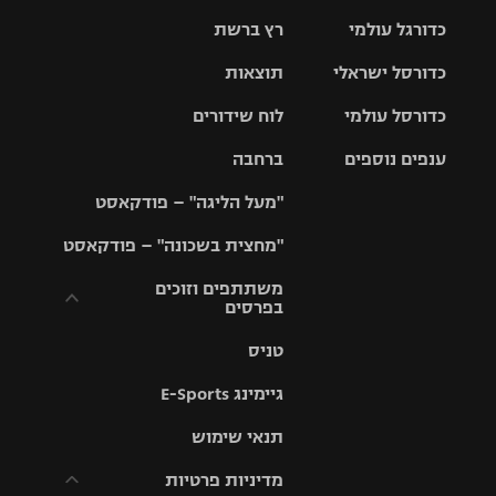
כדורגל עולמי
רץ ברשת
ליגת העל
כדורסל ישראלי
תוצאות
ליגת
ליגה לאומית
האלופות
כדורסל עולמי
לוח שידורים
ליגת ווינר
סל
גביע הטוטו
ענפים נוספים
ברחבה
ליגה
NBA
אירופית
"מעל הליגה" – פודקאסט
ליגה לאומית
ליגיונרים
טניס
יורוליג
ליגה אנגלית
"מחצית בשכונה" – פודקאסט
כדורסל נשים
גביע המדינה
כדוריד
יורוקאפ
ליגה גרמנית
משתתפים וזוכים
בפרסים
מכבי תל
נבחרת
כדורעף
אביב
ישראל
ליגה
טניס
ספרדית
תקנון משתתפים
שחייה
הפועל חולון
מכבי חיפה
וזוכים בפרסים
גיימינג E-Sports
ליגה
איטלקית
ג'ודו
הפועל
בית"ר
תנאי שימוש
תקנון עבור פעילות
ירושלים
ירושלים
אלקטרה
מדיניות פרטיות
ליגה
אגרוף