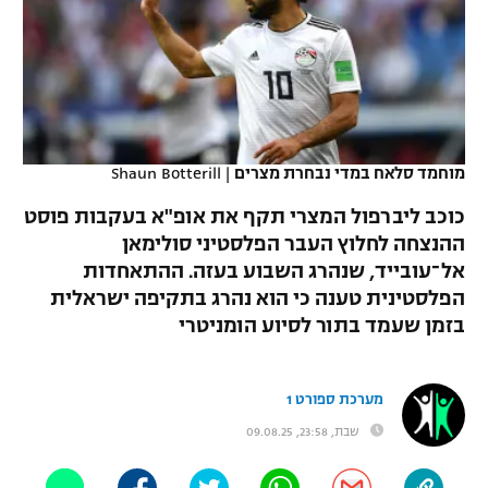
כדורסל נשים
נבחרת ישראל
יורוליג
ליגה ספרדית
טניס
VOD
מכבי תל אביב
מכבי חיפה
יורוקאפ
ליגה איטלקית
כדוריד
הפועל חולון
בית"ר ירושלים
רץ ברשת
ליגה צרפתית
כדורעף
מוחמד סלאח במדי נבחרת מצרים
|
Shaun Botterill
הפועל ירושלים
מכבי תל אביב
ליגה הולנדית
כוכב ליברפול המצרי תקף את אופ"א בעקבות פוסט
שחייה
תוצאות
דני אבדיה
הפועל תל אביב
ההנצחה לחלוץ העבר הפלסטיני סולימאן
ליגה טורקית
אל־עובייד, שנהרג השבוע בעזה. ההתאחדות
ג'ודו
הפועל חיפה
לוח שידורים
הפלסטינית טענה כי הוא נהרג בתקיפה ישראלית
ליגה סינית
אגרוף
בזמן שעמד בתור לסיוע הומניטרי
הפועל באר שבע
ליגה ברזילאית
ברחבה
ספורט אולימפי
מכבי נתניה
מערכת ספורט 1
ליגות נוספות
UFC
שבת, 23:58, 09.08.25
"מעל הליגה" – פודקאסט
בני יהודה
היאבקות WWE