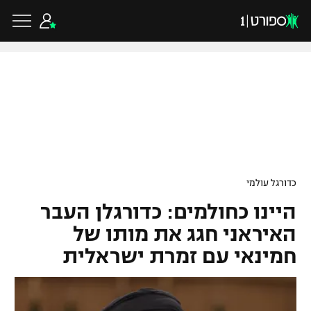
כדורגל ישראלי
ליגת העל
כדורגל עולמי
כדורגל עולמי
ליגה לאומית
היינו כחולמים: כדורגלן העבר
ליגת האלופות
כדורסל ישראלי
גביע הטוטו
האיראני חגג את מותו של
ליגה אירופית
חמינאי עם זמרת ישראלית
ליגת ווינר סל
ליגיונרים
כדורסל עולמי
ליגה אנגלית
ליגה לאומית
גביע המדינה
NBA
ליגה גרמנית
ענפים נוספים