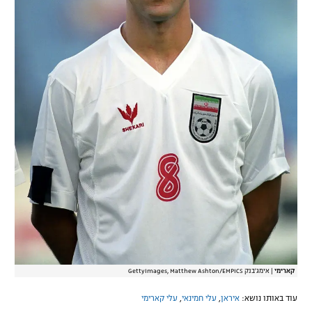
קארימי
|
אימג'בנק GettyImages, Matthew Ashton/EMPICS
עוד באותו נושא:
איראן
,
עלי חמינאי
,
עלי קארימי