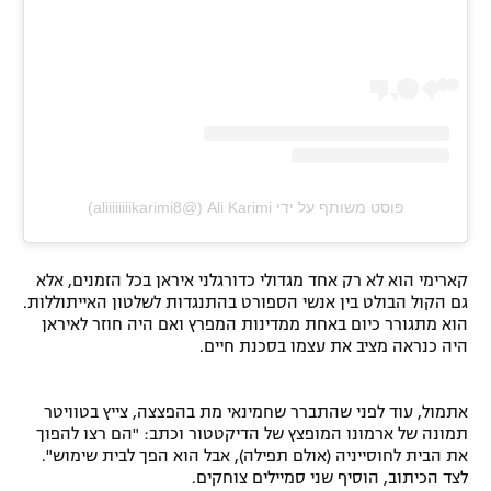
פוסט משותף על ידי ‏‎Ali Karimi‎‏ (@‏‎aliiiiiiiikarimi8‎‏)
קארימי הוא לא רק אחד מגדולי כדורגלני איראן בכל הזמנים, אלא
גם הקול הבולט בין אנשי הספורט בהתנגדות לשלטון האייתוללות.
הוא מתגורר כיום באחת ממדינות המפרץ ואם היה חוזר לאיראן
היה כנראה מציב את עצמו בסכנת חיים.
אתמול, עוד לפני שהתברר שחמינאי מת בהפצצה, צייץ בטוויטר
תמונה של ארמונו המופצץ של הדיקטטור וכתב: "הם רצו להפוך
את הבית לחוסייניה (אולם תפילה), אבל הוא הפך לבית שימוש".
לצד הכיתוב, הוסיף שני סמיילים צוחקים.