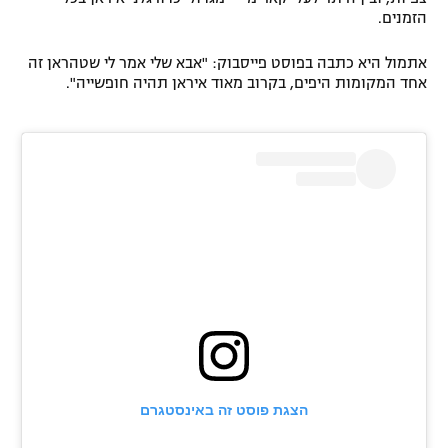
הזמנים.
רשיון להקרנה פומבית לבית עסק
אתמול היא כתבה בפוסט פייסבוק: "אבא שלי אמר לי שטהראן זה
הצטרפות לחבילת הערוצים
אחד המקומות היפים, בקרוב מאוד איראן תהיה חופשייה".
לוח דרושים – ג'ובנט
תגיות
המגזין
הצגת פוסט זה באינסטגרם