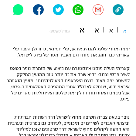
"מחצית בשכונה" – פודקאסט
אופניים
ספורט מוטורי
א
משתתפים וזוכים בפרסים
א
א
א
(גודל טקסט)
כדורמים
תקנון משתתפים וזוכים בפרסים
טניס
יממה אחרי שלעג למנהיג איראן, עלי חמינאי, כדורגלן העבר עלי
קארימי כבר חוגג את מותו וגם מעביר מסר של פיוס לישראל.
פוטבול אמריקאי NFL
תקנון עבור פעילות אלקטרה
קארימי העלה פוסט אינסטגרם עם ביצוע של הזמרת נופר בטאט
גיימינג E-Sports
בייסבול MLB
לשיר פרסי וכתב: "היא שרה את זה יותר טוב ממועין המלקק
תקנון עבור פעילות ספורט 1 – "מרלן"
למשטר. יפה מאוד. רוצח האיראנים הגיע לגיהינום". מועין הוא זמר
ספורט אתגרי ואקסטרים
איראני ידוע, שנמלט לארה"ב אחרי המהפכה האסלאמית ב-1979,
תנאי שימוש
אבל בשנים האחרונות החליף את שלטון האייתוללות מסרים של
פיוס.
אומנויות לחימה
מדיניות פרטיות
גיימינג E-Sports
נופר בטאט צברה חשיפה מחוץ לישראל דרך רשתות חברתיות
וביצועי קאברים לשירים ים תיכוניים, לעיתים גם בפרסית ובערבית.
תקנון פעילות ספורט 1
היא הגיעה לקהלים מחוץ לישראל דרך סרטונים שזכו למיליוני
צפיות, ובין היתר לעלי קארימי – מגדולי כדורגלני איראן בכל