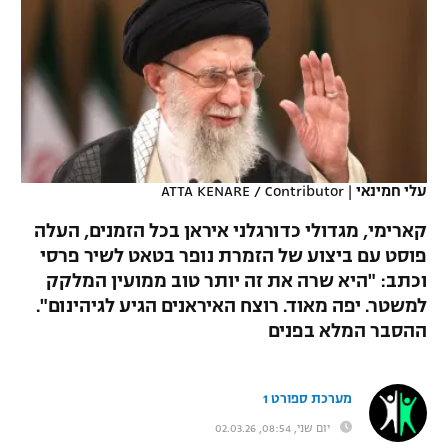
כדורסל נשים
נבחרת ישראל
יורוליג
ליגה ספרדית
טניס
VOD
מכבי תל אביב
מכבי חיפה
יורוקאפ
ליגה איטלקית
כדוריד
הפועל חולון
בית"ר ירושלים
רץ ברשת
ליגה צרפתית
כדורעף
הפועל ירושלים
מכבי תל אביב
ליגה הולנדית
עלי חמינאי
|
ATTA KENARE / Contributor
שחייה
תוצאות
דני אבדיה
הפועל תל אביב
קארימי, מגדולי כדורגלני איראן בכל הזמנים, העלה
ליגה טורקית
ג'ודו
פוסט עם ביצוע של הזמרת נופר בטאט לשיר פרסי
הפועל חיפה
לוח שידורים
וכתב: "היא שרה את זה יותר טוב ממועין המלקק
ליגה סינית
אגרוף
למשטר. יפה מאוד. רוצח האיראנים הגיע לגיהינום".
הפועל באר שבע
ההסבר המלא בפנים
ליגה ברזילאית
ברחבה
ספורט אולימפי
מכבי נתניה
ליגות נוספות
UFC
מערכת ספורט 1
"מעל הליגה" – פודקאסט
בני יהודה
יום שני, 08:54, 02.03.26
היאבקות WWE