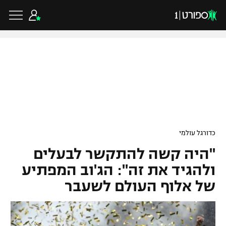
כדורגל ישראלי
ליגת העל
כדורגל עולמי
כדורגל עולמי
ליגה לאומית
"היה קשה להתקשר לבעלים
ליגת האלופות
כדורסל ישראלי
גביע הטוטו
ולהגיד את זה": הג'וב המפתיע
ליגה אירופית
של אלוף העולם לשעבר
ליגת ווינר סל
ליגיונרים
כדורסל עולמי
ליגה אנגלית
ליגה לאומית
גביע המדינה
NBA
ליגה גרמנית
ענפים נוספים