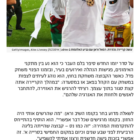
עשה קריירה נהדרת. רפאל וראן עם גביע האלופות ב-2014
|
אימג'בנק GettyImages, Alex Livesey
על סדר יומו החדש סיפר בלם העבר כי הוא נע בין מתקני
האימונים, פגישות הנהלה ואירועים בעיר, ובזמנו הפנוי משחק
פדל. כאשר הקבוצה משחקת בחוץ, הוא נוהג לעיתים לצפות
במשחק עם הקהל בפאב או במסעדה: "במהלך הקריירה אתה
קצת סגור בתוך עצמך. רציתי להרגיש את האווירה, להתחבר
לאנשים ולחוות את האנרגיה שלהם".
לשאלה מדוע בחר בקומו השיב וראן: "מה שהרשים אותי היה
החזון. בקומו מרגישים שכל דבר אפשרי". הוא הוסיף בהתייחס
להתקדמות המהירה: "זה כמו נס – קבוצה שהייתה בליגה
הרביעית לפני שבע שנים וכיום במקום החמישי בסרייה א'. זה
אפשרי בזכות גישה חדשנית ורצון אמיתי להשפיע".