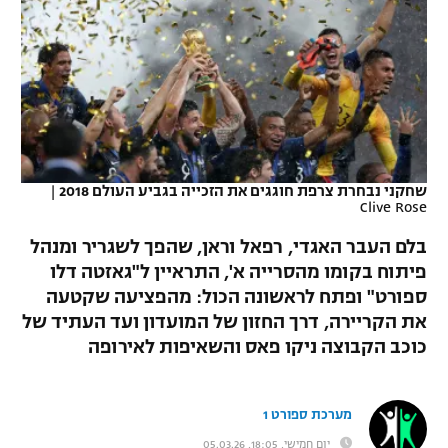
כדורסל נשים
נבחרת ישראל
יורוליג
ליגה ספרדית
טניס
VOD
מכבי תל אביב
מכבי חיפה
יורוקאפ
ליגה איטלקית
כדוריד
הפועל חולון
בית"ר ירושלים
רץ ברשת
ליגה צרפתית
כדורעף
הפועל ירושלים
מכבי תל אביב
ליגה הולנדית
שחקני נבחרת צרפת חוגגים את הזכייה בגביע העולם 2018
|
שחייה
תוצאות
Clive Rose
דני אבדיה
הפועל תל אביב
ליגה טורקית
בלם העבר האגדי, רפאל וראן, שהפך לשגריר ומנהל
ג'ודו
הפועל חיפה
לוח שידורים
פיתוח בקומו מהסרייה א', התראיין ל"גאזטה דלו
ליגה סינית
ספורט" ופתח לראשונה הכול: מהפציעה שקטעה
אגרוף
הפועל באר שבע
את הקריירה, דרך החזון של המועדון ועד העתיד של
ליגה ברזילאית
ברחבה
ספורט אולימפי
כוכב הקבוצה ניקו פאס והשאיפות לאירופה
מכבי נתניה
ליגות נוספות
UFC
"מעל הליגה" – פודקאסט
בני יהודה
מערכת ספורט 1
היאבקות WWE
יום חמישי, 18:05, 05.03.26