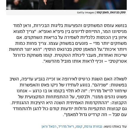
ססק פברגאס, מאמן קומו
|
Getty images
בנושא עומס המשחקים והפציעות בליגות הבכירות, וראן למוד
מניסיונו המר, התייחס לדיונים בין פיפ"א ואופ"א: "צריך למצוא
איזון בין הכנסות כלכליות לשמירה על בריאות השחקנים. אם
משחקים יותר מדי – פוגעים במשחק עצמו. צריך פחות כמות
ויותר איכות".על המאמן ססק פברגאס הוסיף: "הוא יוצר תחושת
שייכות ואחדות, מעבר ליכולת הטקטית. קומו משחקת כדורגל
אטרקטיבי – וכיף לראות אותו מוביל מהדשא".
לשאלה האם השגת כרטיס לאירופה או זכייה בגביע עדיפה, השיב
בפשטות: "שניהם". בנוגע לעתידו של ניקו פאס והאפשרות
שיחזור לריאל מדריד: "זה לא תלוי בקומו או בו כרגע – אנחנו
פשוט נהנים ממנו". ולבסוף, על ההתפתחות המקצועית של
הקבוצה: "ההתקדמות האמיתית השנה היא היציבות ההגנתית.
גם קבוצות התקפיות גדולות יודעות קודם כול להגן ולהתמודד
עם סבל – וזה קרדיט גדול למאמן".
עוד באותו נושא:
נבחרת צרפת
,
קומו
,
ריאל מדריד
,
רפאל וראן