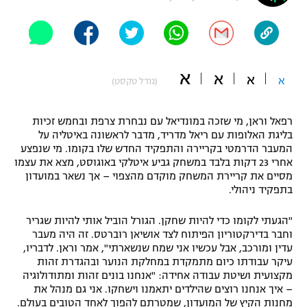
"מחצית בשכונה" – פודקאסט
אופניים
ספורט מוטורי
משתתפים וזוכים בפרסים
א
א
א
א
(גודל טקסט)
כדורמים
תקנון משתתפים וזוכים בפרסים
טניס
רפאל וראן, מי שזכה במונדיאל עם נבחרת צרפת ובחמש זכיות
פוטבול אמריקאי NFL
בליגת האלופות עם ריאל מדריד, מדבר לראשונה באיטליה על
תקנון עבור פעילות אלקטרה
המעבר הדרמטי בקריירה והתפקיד החדש שלו בקומו. מי שנפצע
גיימינג E-Sports
בייסבול MLB
אחרי 23 דקות בלבד במשחק גביע איטלקי באוגוסט, מצא את עצמו
תקנון עבור פעילות ספורט 1 – "מרלן"
מסיים את קריירת המשחק מוקדם מהצפוי – אך נשאר במועדון
בתפקיד ניהולי.
ספורט אתגרי ואקסטרים
תנאי שימוש
"הגעתי לקומו כדי להיות שחקן. הגורל הוביל אותי להיות שגריר
אומנויות לחימה
וחבר בדירקטוריון הפיתוח לצד אושיאן רוברטס. זה היה מעבר
עדין ומורכב, אבל עכשיו אני שמח שנשארתי", אמר וראן. לדבריו,
מדיניות פרטיות
גיימינג E-Sports
עיקר עבודתו כיום מתמקדת במחלקת הנוער ובהגדרת זהות
מקצועית ושיטת עבודה אחידה: "אנחנו בונים זהות ומתודולוגיה
– איך אנחנו רוצים שהילדים יתאמנו וישחקו. אני גם מנהל את
תקנון פעילות ספורט 1
מחנות הקיץ של המועדון, שמטרתם להפוך לאחד הטובים בעולם.