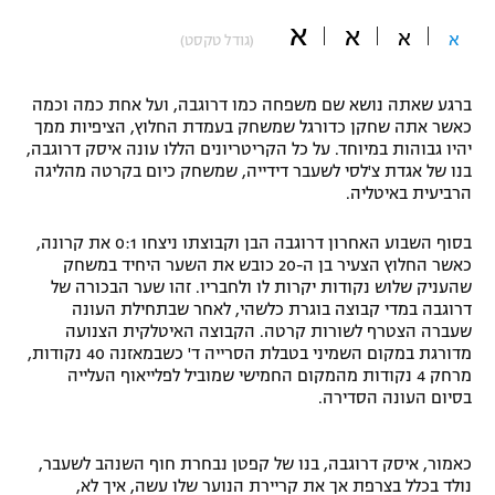
"מחצית בשכונה" – פודקאסט
א
א
א
א
(גודל טקסט)
אופניים
ספורט מוטורי
משתתפים וזוכים בפרסים
ברגע שאתה נושא שם משפחה כמו דרוגבה, ועל אחת כמה וכמה
כאשר אתה שחקן כדורגל שמשחק בעמדת החלוץ, הציפיות ממך
יהיו גבוהות במיוחד. על כל הקריטריונים הללו עונה איסק דרוגבה,
כדורמים
תקנון משתתפים וזוכים בפרסים
בנו של אגדת צ'לסי לשעבר דידייה, שמשחק כיום בקרטה מהליגה
טניס
הרביעית באיטליה.
פוטבול אמריקאי NFL
תקנון עבור פעילות אלקטרה
בסוף השבוע האחרון דרוגבה הבן וקבוצתו ניצחו 0:1 את קרונה,
גיימינג E-Sports
בייסבול MLB
כאשר החלוץ הצעיר בן ה-20 כובש את השער היחיד במשחק
תקנון עבור פעילות ספורט 1 – "מרלן"
שהעניק שלוש נקודות יקרות לו ולחבריו. זהו שער הבכורה של
דרוגבה במדי קבוצה בוגרת כלשהי, לאחר שבתחילת העונה
ספורט אתגרי ואקסטרים
תנאי שימוש
שעברה הצטרף לשורות קרטה. הקבוצה האיטלקית הצנועה
מדורגת במקום השמיני בטבלת הסרייה ד' כשבמאזנה 40 נקודות,
אומנויות לחימה
מרחק 4 נקודות מהמקום החמישי שמוביל לפלייאוף העלייה
בסיום העונה הסדירה.
מדיניות פרטיות
גיימינג E-Sports
כאמור, איסק דרוגבה, בנו של קפטן נבחרת חוף השנהב לשעבר,
תקנון פעילות ספורט 1
נולד בכלל בצרפת אך את קריירת הנוער שלו עשה, איך לא,