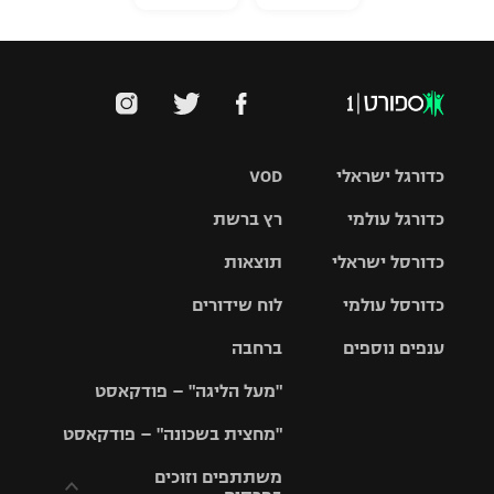
כדורגל ישראלי
VOD
כדורגל עולמי
רץ ברשת
ליגת העל
כדורסל ישראלי
תוצאות
ליגת
ליגה לאומית
האלופות
כדורסל עולמי
לוח שידורים
ליגת ווינר
סל
גביע הטוטו
ענפים נוספים
ברחבה
ליגה
NBA
אירופית
"מעל הליגה" – פודקאסט
ליגה לאומית
ליגיונרים
טניס
יורוליג
ליגה אנגלית
"מחצית בשכונה" – פודקאסט
כדורסל נשים
גביע המדינה
כדוריד
יורוקאפ
ליגה גרמנית
משתתפים וזוכים