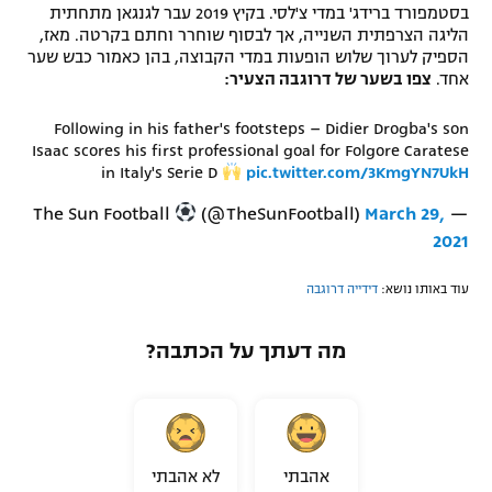
בסטמפורד ברידג' במדי צ'לסי. בקיץ 2019 עבר לגנגאן מתחתית
רשיון להקרנה פומבית לבית עסק
הליגה הצרפתית השנייה, אך לבסוף שוחרר וחתם בקרטה. מאז,
הספיק לערוך שלוש הופעות במדי הקבוצה, בהן כאמור כבש שער
אחד.
צפו בשער של דרוגבה הצעיר:
הצטרפות לחבילת הערוצים
Following in his father's footsteps – Didier Drogba's son
לוח דרושים – ג'ובנט
Isaac scores his first professional goal for Folgore Caratese
in Italy's Serie D
pic.twitter.com/3KmgYN7UkH
תגיות
(@TheSunFootball)
March 29,
— The Sun Football
המגזין
2021
עוד באותו נושא:
דידייה דרוגבה
מה דעתך על הכתבה?
אהבתי
לא אהבתי