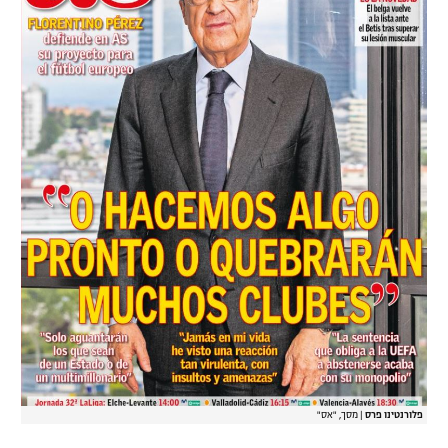
פלורנטינו פרס
|
מסך, "אס"