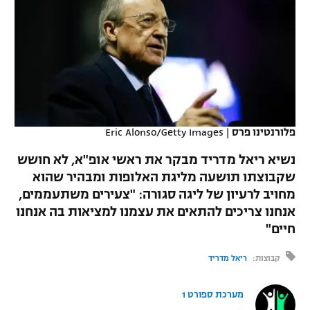
כדורסל נשים
נבחרת ישראל
יורוליג
ליגה ספרדית
טניס
VOD
מכבי תל אביב
מכבי חיפה
יורוקאפ
ליגה איטלקית
כדוריד
הפועל חולון
בית"ר ירושלים
רץ ברשת
ליגה צרפתית
כדורעף
הפועל ירושלים
מכבי תל אביב
ליגה הולנדית
פלורנטינו פרס
|
Eric Alonso/Getty Images
שחייה
תוצאות
דני אבדיה
הפועל תל אביב
נשיא ריאל מדריד מבקר את ראשי אופ"א, לא חושש
ליגה טורקית
ג'ודו
שקבוצתו תושעה מליגת האלופות ומבהיר שהוא
הפועל חיפה
לוח שידורים
מחויב לרעיון של ליגה סגורה: "צעירים משתעממים,
ליגה סינית
אגרוף
אנחנו צריכים להתאים את עצמנו למציאות בה אנחנו
הפועל באר שבע
חיים"
ליגה ברזילאית
ברחבה
ספורט אולימפי
מכבי נתניה
קבוצות:
ריאל מדריד
ליגות נוספות
UFC
"מעל הליגה" – פודקאסט
בני יהודה
מערכת ספורט 1
היאבקות WWE