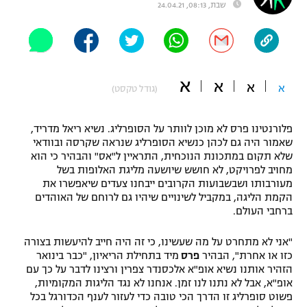
שבת, 08:13, 24.04.21
"מחצית בשכונה" – פודקאסט
אופניים
ספורט מוטורי
משתתפים וזוכים בפרסים
א
א
א
א
(גודל טקסט)
כדורמים
תקנון משתתפים וזוכים בפרסים
טניס
פוטבול אמריקאי NFL
פלורנטינו פרס לא מוכן לוותר על הסופרליג. נשיא ריאל מדריד,
תקנון עבור פעילות אלקטרה
שאמור היה גם לכהן כנשיא הסופרליג שנראה שקרסה ובוודאי
שלא תקום במתכונת הנוכחית, התראיין ל"אס" והבהיר כי הוא
גיימינג E-Sports
בייסבול MLB
מחויב לפרויקט, לא חושש שיושעה מליגת האלופות בשל
תקנון עבור פעילות ספורט 1 – "מרלן"
מעורבותו ושבשבועות הקרובים ייבחנו צעדים שיאפשרו את
ספורט אתגרי ואקסטרים
הקמת הליגה, במקביל לשינויים שיהיו גם לרוחם של האוהדים
תנאי שימוש
ברחבי העולם.
אומנויות לחימה
"אני לא מתחרט על מה שעשינו, כי זה היה חייב להיעשות בצורה
מדיניות פרטיות
כזו או אחרת", הבהיר
פרס
מיד בתחילת הריאיון, "כבר בינואר
גיימינג E-Sports
הזהיר אותנו נשיא אופ"א אלכסנדר צפרין ורצינו לדבר על כך עם
אופ"א, אבל לא נתנו לנו זמן. אנחנו לא נגד הליגות המקומיות,
תקנון פעילות ספורט 1
פשוט סופרליג זו הדרך הכי טובה כדי לעזור לענף הכדורגל בכל