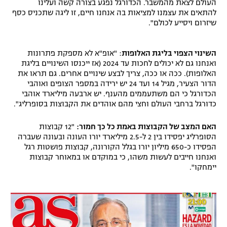
העולם לצאת מהמשבר. הכדורגל נפגע בצורה קשה ועלינו
רשיון להקרנה פומבית לבית עסק
להתאים את עצמנו למציאות בה אנחנו חיים, זו ליגה שתכניס כסף
שיזרום ויסייע לכולם".
הצטרפות לחבילת הערוצים
השינוי הצפוי בליגת האלופות
: "אופ"א לא מספקת פתרונות
לוח דרושים – ג'ובנט
ואנחנו גם לא יכולים לחכות עד 2024 (אז ייכנסו השינויים בליגת
האלופות). ככה או ככה, צריך לבצע שינויים אחרים. גם תראו את
הדור הצעיר, מגיל 14 ועד 24 יש ירידה במספר הצופים ואוהבי
תגיות
הכדורגל כי הם משתעממים מהענף. יש ארבעה מיליארד אוהבי
כדורגל ברחבי העולם וחצי מהם אוהדים את הקבוצות בסופרליג".
המגזין
האם המצב של הקבוצות באמת כל כך חמור:
"12 קבוצות
הסופרליג יפסידו בין 2 ל-2.5 מיליארד יורו העונה ובעונה שעברה
הפסידו כ-650 מיליון יורו בגלל הקורונה, קבוצות פושטות רגל
ואנחנו חייבים לעשות משהו, כי במוקדם או במאוחר קבוצות
יימחקו".