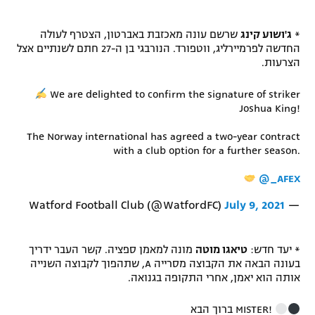
רשיון להקרנה פומבית לבית עסק
*
ג'ושוע קינג
שרשם עונה מאכזבת באברטון, הצטרף לעולה
החדשה לפרמיירליג, ווטפורד. הנורבגי בן ה-27 חתם לשנתיים אצל
הצטרפות לחבילת הערוצים
הצרעות.
לוח דרושים – ג'ובנט
We are delighted to confirm the signature of striker
Joshua King!
תגיות
The Norway international has agreed a two-year contract
with a club option for a further season.
המגזין
@_AFEX
July 9, 2021
— Watford Football Club (@WatfordFC)
* יעד חדש:
טיאגו מוטה
מונה למאמן ספציה. קשר העבר ידריך
בעונה הבאה את הקבוצה מסרייה A, שתהפוך לקבוצה השנייה
אותה הוא יאמן, אחרי התקופה בגנואה.
ברוך הבא MISTER!