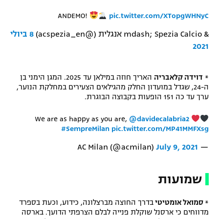
ANDEMO!
pic.twitter.com/XTopgWHNyC
& mdash; Spezia Calcio אנגלית (@acspezia_en)
8 ביולי
2021
*
דוידה קלאבריה
האריך חוזה במילאן עד 2025. המגן הימני בן
ה-24, שגדל במועדון החלק מהגילאים הצעירים במחלקת הנוער,
ערך עד כה 151 הופעות בקבוצה הבוגרת.
We are as happy as you are,
@davidecalabria2
#SempreMilan
pic.twitter.com/MP41MMFXsg
July 9, 2021
— AC Milan (@acmilan)
שמועות
*
סמואל אומטיטי
בדרך החוצה מברצלונה, כידוע, וכעת בספרד
מדווחים כי ארסנל שוקלת פנייה לבלם הצרפתי הדועך. בארסה