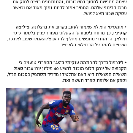
עצמה מחפשת לחסוך במשכורות, והתותחנים רוצים לחזק את
מרכז הבינוני שלהם. המחיר אמור להיות נמוך מאוד אם וכאשר
עסקה שכזו תצא לפועל.
* אומטיטי הוא לא שאמור לעזוב בקרוב את ברצלונה.
פיליפה
קוטיניו
, כך מדווח ב'ספורט' הקטלוני מעורר עניין בלסטר סיטי
ומילאן. הרוסונרי מחפשים מחליף להקאן צ'להאנולו שעזב לאינטר,
ועשויים להמר על הברזילאי הלא יציב.
* ליברפול בדרך להחתמה ענקית? ב"AS" הספרדי טוענים כי
הקבוצה של יורגן קלופ מוכנה להציע 40 מיליון יורו עבור
סאול
.
השאלה הנשאלת היא האם אתלטיקו מדריד תסתפק בסכום הנ"ל,
וספק אם אלופת ספרד תעשה זאת.