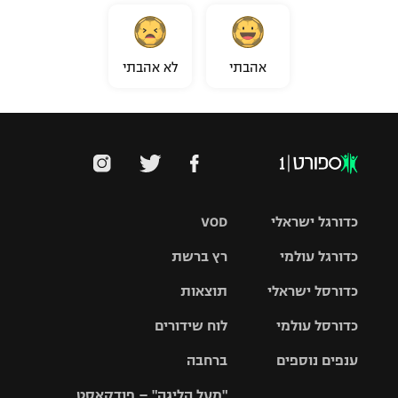
אהבתי
לא אהבתי
כדורגל ישראלי
VOD
כדורגל עולמי
רץ ברשת
ליגת העל
כדורסל ישראלי
תוצאות
ליגת
ליגה לאומית
האלופות
כדורסל עולמי
לוח שידורים
ליגת ווינר
סל
גביע הטוטו
ענפים נוספים
ברחבה
ליגה
NBA
אירופית
"מעל הליגה" – פודקאסט
ליגה לאומית
ליגיונרים