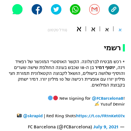
"מחצית בשכונה" – פודקאסט
אופניים
ספורט מוטורי
א
משתתפים וזוכים בפרסים
א
א
א
(גודל טקסט)
כדורמים
תקנון משתתפים וזוכים בפרסים
רשמי
טניס
פוטבול אמריקאי NFL
תקנון עבור פעילות אלקטרה
* רכש מבטיח לברצלונה. הקשר האוסטרי המוכשר של רפאיד
גיימינג E-Sports
וינה,
יוסוף דמיר
בן ה-18 שכבש בעונה החולפת שישה שערים
בייסבול MLB
תקנון עבור פעילות ספורט 1 – "מרלן"
והוסיף שלושה בישולים, הושאל לקבוצה הקטאלונית תמורת חצי
מיליון יורו עם אופציית רכישה של 10 מיליון יורו. דמיר ישחק
ספורט אתגרי ואקסטרים
בקבוצת המילואים.
תנאי שימוש
אומנויות לחימה
New signing for
@FCBarcelonaB
!
Yusuf Demir
מדיניות פרטיות
גיימינג E-Sports
@skrapid
| Red Ring Shots
https://t.co/FR1nKetO7x
תקנון פעילות ספורט 1
July 9, 2021
— FC Barcelona (@FCBarcelona)