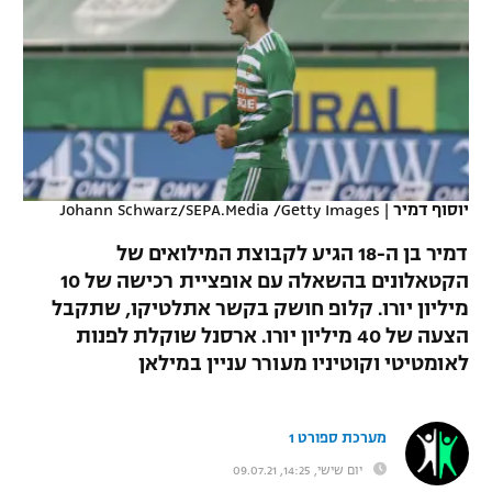
כדורסל נשים
נבחרת ישראל
יורוליג
ליגה ספרדית
טניס
VOD
מכבי תל אביב
מכבי חיפה
יורוקאפ
ליגה איטלקית
כדוריד
הפועל חולון
בית"ר ירושלים
רץ ברשת
ליגה צרפתית
כדורעף
הפועל ירושלים
מכבי תל אביב
ליגה הולנדית
יוסוף דמיר
|
Johann Schwarz/SEPA.Media /Getty Images
שחייה
תוצאות
דני אבדיה
הפועל תל אביב
דמיר בן ה-18 הגיע לקבוצת המילואים של
ליגה טורקית
ג'ודו
הקטאלונים בהשאלה עם אופציית רכישה של 10
הפועל חיפה
לוח שידורים
מיליון יורו. קלופ חושק בקשר אתלטיקו, שתקבל
ליגה סינית
אגרוף
הצעה של 40 מיליון יורו. ארסנל שוקלת לפנות
הפועל באר שבע
לאומטיטי וקוטיניו מעורר עניין במילאן
ליגה ברזילאית
ברחבה
ספורט אולימפי
מכבי נתניה
ליגות נוספות
UFC
מערכת ספורט 1
"מעל הליגה" – פודקאסט
בני יהודה
יום שישי, 14:25, 09.07.21
היאבקות WWE