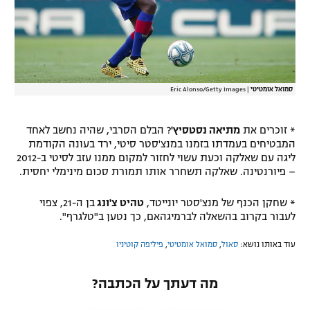
סמואל אומטיטי
|
Eric Alonso/Getty Images
* זוכרים את
מתיאה נסטסיץ'
? הבלם הסרבי, שהיה נחשב לאחד
המבטיחים בעמדתו בזמנו במנצ'סטר סיטי, ירד בעונה הקודמת
ליגה עם שאלקה וכעת עשוי לחזור למקום ממנו עזב לסיטי ב-2012
– פיורנטינה. שאלקה תשחרר אותו תמורת סכום מינימלי יחסית.
* שחקן הכנף של מנצ'סטר יונייטד,
טהיט צ'ונג
בן ה-21, צפוי
לעבור בקרוב בהשאלה לברמיגהאם, כך נטען ב"טלגרף".
עוד באותו נושא:
סאול
,
סמואל אומטיטי
,
פיליפה קוטיניו
מה דעתך על הכתבה?