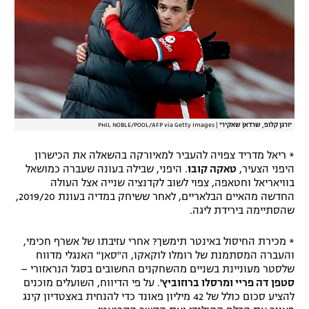
יורגן קלופ, שרדאן שאקירי
|
PHIL NOBLE/POOL/AFP via Getty Images
* ריאל מדריד צפויה להעביר למאיורקה בהשאלה את הכישרון
היפני הצעיר,
טאקה קובו
. היפני, שבילה בעונה שעברה כמושאל
בוויאריאל וחטאפה, צפוי לשוב לקדנציה שנייה אצל העולה
החדשה מהאיים הבלאריים, לאחר ששיחק במדיה בעונת 2019/20,
שהסתיימה בירידת ליגה.
* מכירת החיסול באינטר תימשך? אחרי עזיבתו של אשרף חכימי,
והעברה המסתמנת של רומלו לוקאקו, ה"סאן" האנגלי מדווח
שלסטר מעוניינת בשניים מהשחקנים החשובים בסגל הנראזורי –
סטפן דה פריי ומרסלו ברוזוביץ'
. על פי הדיווח, השועלים מוכנים
להציע סכום כולל של 42 מיליון פאונד כדי להנחית באצטדיון קינג