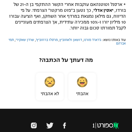
* ארסנל וטוטנהאם עוקבות אחרי הקשר ההתקפי בן ה-21 של
בורדו,
יאסין אדלי
, כך נטען ב"פוט מרקטו" הצרפתי. על פי
הדיווח, גם מילאן נמצאת במרדף אחר השחקן, ואף הציעה עבורו
10 מיליון יורו ו-10% ממכירה עתידית, אך הצרפתים מעוניינים
לקבל תמורתו סכום גבוה יותר.
עוד באותו נושא:
ג'רארד מורנו
,
דושאן ולאחוביץ
,
מרסלו ברוזוביץ'
,
שרדן שאקירי
,
תמי
אברהם
מה דעתך על הכתבה?
אהבתי
לא אהבתי