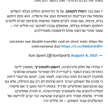
פאוור את הבלם ההולנדי ואת הקשר הקרואטי.
* ואם כבר
רומלו לוקאקו
, על פי הדיווחים החלוץ הבלגי השלים
אתמול את הבדיקות הרפואיות ועזב את איטליה. הוא נחת דווקא
בניס, צרפת, שם אמור לקיים מספר פגישות ובסיומן ימריא ללונדון
ויחתום רשמית בצ'לסי, שתשלם עבורו לאינטר 115 מיליון יורו –
עשור אחרי שרכשה אותו לראשונה מאנדרלכט.
Leicester eye double transfer raid on skint Inter Milan for
international duo
https://t.co/h8OoZ4rdhY
August 9, 2021
— Sun Sport (@SunSport)
* עתידו של חלוץ פיורנטינה,
דושאן ולאחוביץ'
, ממשיך לייצר
כותרות בארץ המגף. ב"קוריירה דלו ספורט" טוענים שהסרבי
מתקרב להארכת חוזה בפירנצה. לאחר מכן, "טוטו מרקטו" דיווח
כי סוכנו של השחקן יערוך היום שיחות לא רק עם הוויולה, אלא גם
עם טוטנהאם ואתלטיקו מדריד. באותו דיווח נטען כי אם מישהי
תצליח להוציא את ולאחוביץ' מפיורנטינה, זו תהיה אתלטיקו
מדריד. אלופת ספרד היא הקבוצה שהגיעה הכי קרוב לדרישה של
האיטלקים עבור השחקן – 70 מיליון יורו