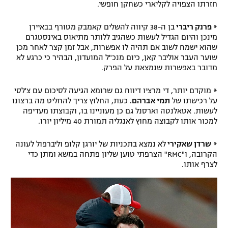
חזרתו הצפויה לקליארי כשחקן חופשי.
*
פרנק ריברי
בן ה-38 קיווה להשלים קאמבק מטורף בבאיירן
מינכן והיום הגדיל לעשות כשהגיב ללותר מתיאוס באינסטגרם
שהוא ישמח לשוב אם תהיה לו אפשרות, אבל זמן קצר לאחר מכן
שוער העבר אוליבר קאן, כיום מנכ"ל המועדון, הבהיר כי כרגע לא
מדובר באפשרות שנמצאת על הפרק.
* מוקדם יותר, די מרציו דיווח גם שרומא הגיעה לסיכום עם צ'לסי
על רכישתו של
תמי אברהם.
כעת, החלוץ צריך להחליט מה ברצונו
לעשות. אטאלנטה וארסנל גם כן מעוניינו בו, וקבוצתו מעדיפה
למכור אותו לקבוצה מחוץ לאנגליה תמורת 40 מיליון יורו.
*
שרדן שאקירי
לא נמצא בתכניות של יורגן קלופ וליברפול לעונה
הקרובה, ו"RMC" הצרפתי טוען שליון פתחה במשא ומתן כדי
לצרף אותו.