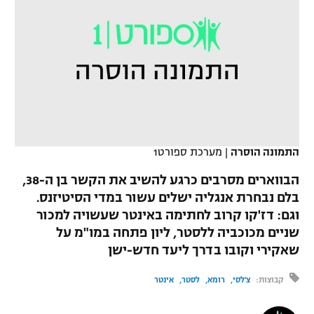
כדורסל נשים
נבחרת ישראל
יורוליג
ליגה ספרדית
טניס
VOD
מכבי תל אביב
מכבי חיפה
יורוקאפ
ליגה איטלקית
כדוריד
הפועל חולון
בית"ר ירושלים
רץ ברשת
ליגה צרפתית
כדורעף
הפועל ירושלים
מכבי תל אביב
ליגה הולנדית
שחייה
תוצאות
דני אבדיה
התמונה הוסרה
|
מערכת ספורט1
הפועל תל אביב
ליגה טורקית
ג'ודו
הבווארים מסרבים כרגע להשיב את הקשר בן ה-38,
הפועל חיפה
לוח שידורים
בלם נבחרת אנגליה ישלים עשור במדי הסיטיזנס.
ליגה סינית
אגרוף
וגם: דז'קו קרוב לחתימה באינטר שעשויה למכור
הפועל באר שבע
שניים מכוכביה ללסטר, ליון פתחה במו"מ על
ליגה ברזילאית
ברחבה
ספורט אולימפי
שאקירי וקובו בדרך ליעד חדש-ישן
מכבי נתניה
ליגות נוספות
UFC
קבוצות:
צ'לסי
רומא
לסטר
אינטר
"מעל הליגה" – פודקאסט
בני יהודה
היאבקות WWE