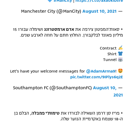
#ManCity
|
https://t.co/axa0klD5re
רשיון להקרנה פומבית לבית עסק
August 10, 2021
— Manchester City (@ManCity)
הצטרפות לחבילת הערוצים
* סאות'המפטון צירפה את
אדם ארמסטרונג
ושימלה עבורו 15
לוח דרושים – ג'ובנט
מיליון פאונד לבלקבורן. החלוץ חתם על חוזה לארבע שנים.
Contract
תגיות
Shirt
Tunnel
המגזין
Let's have your welcome messages for
@AdamArma9
!
pic.twitter.com/9IPlys6q2E
August 10,
— Southampton FC (@SouthamptonFC)
2021
* פריז סן ז'רמן השאילה לבורדו את
טימות'י פמבלה
, הבלם בן
ה-18 שצמח באקדמיית הנוער שלה.