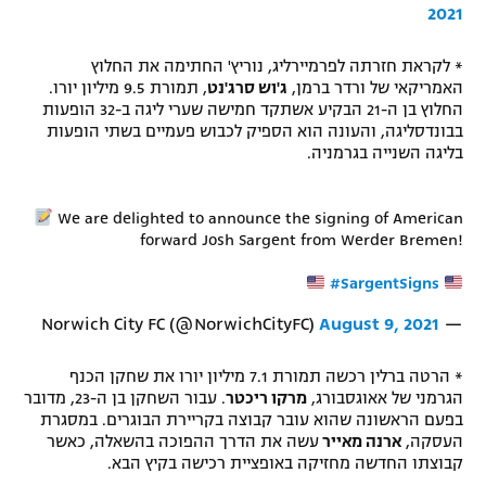
2021
* לקראת חזרתה לפרמיירליג, נוריץ' החתימה את החלוץ
האמריקאי של ורדר ברמן,
ג'וש סרג'נט
, תמורת 9.5 מיליון יורו.
החלוץ בן ה-21 הבקיע אשתקד חמישה שערי ליגה ב-32 הופעות
בבונדסליגה, והעונה הוא הספיק לכבוש פעמיים בשתי הופעות
בליגה השנייה בגרמניה.
We are delighted to announce the signing of American
forward Josh Sargent from Werder Bremen!
#SargentSigns
August 9, 2021
— Norwich City FC (@NorwichCityFC)
* הרטה ברלין רכשה תמורת 7.1 מיליון יורו את שחקן הכנף
הגרמני של אאוגסבורג,
מרקו ריכטר
. עבור השחקן בן ה-23, מדובר
בפעם הראשונה שהוא עובר קבוצה בקריירת הבוגרים. במסגרת
העסקה,
ארנה מאייר
עשה את הדרך ההפוכה בהשאלה, כאשר
קבוצתו החדשה מחזיקה באופציית רכישה בקיץ הבא.