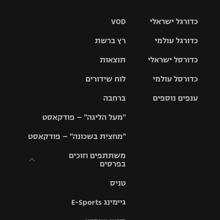
כדורגל ישראלי
VOD
כדורגל עולמי
רץ ברשת
ליגת העל
כדורסל ישראלי
תוצאות
ליגת
ליגה לאומית
האלופות
כדורסל עולמי
לוח שידורים
ליגת ווינר
סל
גביע הטוטו
ענפים נוספים
ברחבה
ליגה
NBA
אירופית
"מעל הליגה" – פודקאסט
ליגה לאומית
ליגיונרים
טניס
יורוליג
ליגה אנגלית
"מחצית בשכונה" – פודקאסט
כדורסל נשים
גביע המדינה
כדוריד
יורוקאפ
ליגה גרמנית
משתתפים וזוכים
בפרסים
מכבי תל
נבחרת
כדורעף
אביב
ישראל
ליגה
טניס
ספרדית
תקנון משתתפים
שחייה
הפועל חולון
מכבי חיפה
וזוכים בפרסים
גיימינג E-Sports
ליגה
איטלקית
ג'ודו