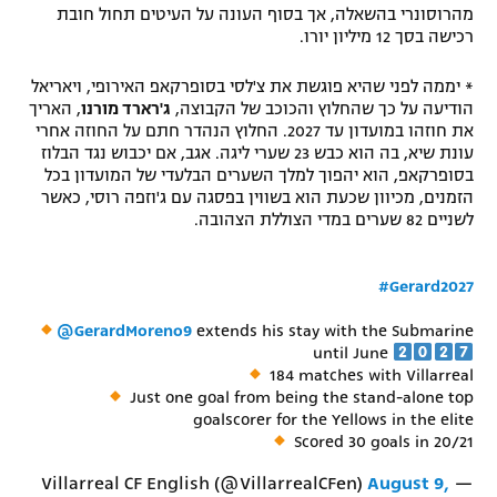
מהרוסונרי בהשאלה, אך בסוף העונה על העיטים תחול חובת
רכישה בסך 12 מיליון יורו.
* יממה לפני שהיא פוגשת את צ'לסי בסופרקאפ האירופי, ויאריאל
הודיעה על כך שהחלוץ והכוכב של הקבוצה,
ג'רארד מורנו
, האריך
את חוזהו במועדון עד 2027. החלוץ הנהדר חתם על החוזה אחרי
עונת שיא, בה הוא כבש 23 שערי ליגה. אגב, אם יכבוש נגד הבלוז
בסופרקאפ, הוא יהפוך למלך השערים הבלעדי של המועדון בכל
הזמנים, מכיוון שכעת הוא בשווין בפסגה עם ג'וזפה רוסי, כאשר
לשניים 82 שערים במדי הצוללת הצהובה.
#Gerard2027
@GerardMoreno9
extends his stay with the Submarine
until June
184 matches with Villarreal
Just one goal from being the stand-alone top
goalscorer for the Yellows in the elite
Scored 30 goals in 20/21
August 9,
— Villarreal CF English (@VillarrealCFen)