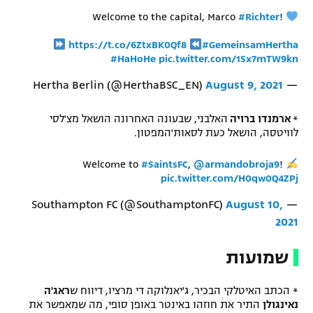
Welcome to the capital, Marco
#Richter
!
https://t.co/6ZtxBK0Qf8
#GemeinsamHertha
#HaHoHe
pic.twitter.com/1Sx7mTW9kn
August 9, 2021
— Hertha Berlin (@HerthaBSC_EN)
*
ארמנדו ברויה
האלבני, שבעונה האחרונה הושאל מצ'לסי
לוויטסה, הושאל כעת לסאות'המפטון.
Welcome to
#SaintsFC
,
@armandobroja9
!
pic.twitter.com/H0qw0Q4ZPj
August 10,
— Southampton FC (@SouthamptonFC)
2021
שמועות
* הכתב האיטלקי הבכיר, ג'יאנלוקה די מרציו, דיווח ש
ראג'ה
נאינגולן
התיר את חוזהו באינטר באופן סופי, מה שמאפשר את