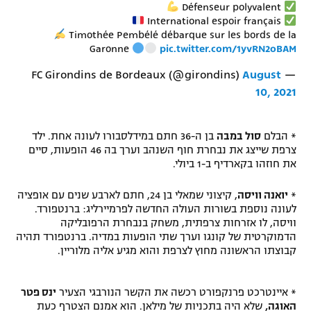
Défenseur polyvalent
International espoir français
Timothée Pembélé débarque sur les bords de la
Garonne
pic.twitter.com/1yvRN2oBAM
August
— FC Girondins de Bordeaux (@girondins)
10, 2021
* הבלם
סול במבה
בן ה-36 חתם במידלסבורו לעונה אחת. ילד
צרפת שייצג את נבחרת חוף השנהב וערך בה 46 הופעות, סיים
את חוזהו בקארדיף ב-1 ביולי.
*
יואנה וויסה
, קיצוני שמאלי בן 24, חתם לארבע שנים עם אופציה
לעונה נוספת בשורות העולה החדשה לפרמיירליג: ברנטפורד.
וויסה, לו אזרחות צרפתית, משחק בנבחרת הרפובליקה
הדמוקרטית של קונגו וערך שתי הופעות במדיה. ברנטפורד תהיה
קבוצתו הראשונה מחוץ לצרפת והוא מגיע אליה מלוריין.
* איינטרכט פרנקפורט רכשה את הקשר הנורבגי הצעיר
ינס פטר
האוגה,
שלא היה בתכניות של מילאן. הוא אמנם הצטרף כעת