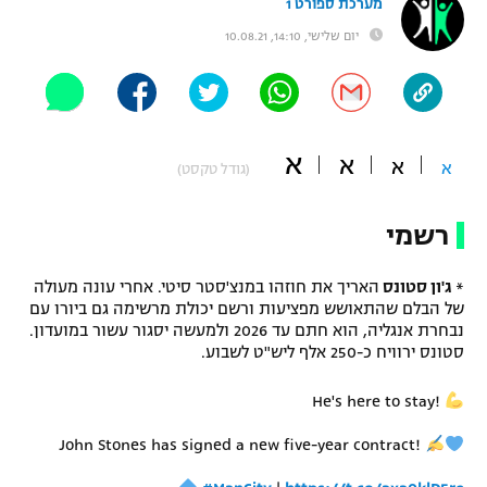
מערכת ספורט 1
"מחצית בשכונה" – פודקאסט
יום שלישי, 14:10, 10.08.21
אופניים
ספורט מוטורי
משתתפים וזוכים בפרסים
כדורמים
א
א
א
תקנון משתתפים וזוכים בפרסים
א
(גודל טקסט)
טניס
פוטבול אמריקאי NFL
תקנון עבור פעילות אלקטרה
רשמי
גיימינג E-Sports
בייסבול MLB
תקנון עבור פעילות ספורט 1 – "מרלן"
*
ג'ון סטונס
האריך את חוזהו במנצ'סטר סיטי. אחרי עונה מעולה
ספורט אתגרי ואקסטרים
של הבלם שהתאושש מפציעות ורשם יכולת מרשימה גם ביורו עם
תנאי שימוש
נבחרת אנגליה, הוא חתם עד 2026 ולמעשה יסגור עשור במועדון.
סטונס ירוויח כ-250 אלף ליש"ט לשבוע.
אומנויות לחימה
מדיניות פרטיות
He's here to stay!
גיימינג E-Sports
John Stones has signed a new five-year contract!
תקנון פעילות ספורט 1