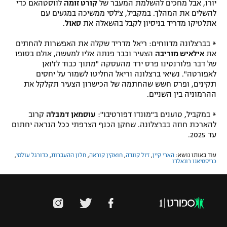
יורו, אבל מחכים להשלמת המעבר של
קורט זומה
לווסטהאם כדי
להשלים את המהלך. במקביל, צ'לסי ממשיכה במגעים עם
אתלטיקו מדריד בניסיון לקבל בהשאלה את
סאול
.
* בברצלונה מדווחים: ריאל מדריד שקלה את האפשרות להחתים
את
אילאיש מוריבה
הצעיר וכבר פנתה אליו למעשה, אולם בסופו
של דבר פלורנטינו פרס ירד מהעסקה "מתוך כבוד לז'ואן
לאפורטה". נשיאי ברצלונה וריאל החליטו לשמור על יחסים
תקינים, ופרס חשש שהחתמה של הכישרון הצעיר תקלקל את
ההרמוניה בין השניים.
* במקביל, טוענים ב"מונדו דפורטיבו":
עוסמאן דמבלה
קרוב
להארכת חוזה בברצלונה. שחקן הכנף הצרפתי ככל הנראה יחתום
עד 2025.
עוד באותו נושא:
הארי קיין
,
ז'ול קונדה
,
חואקין קוראה
,
חלון ההעברות
,
כדורגל עולמי
,
כריסטיאנו רונאלדו