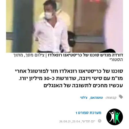
כדורסל נשים
נבחרת ישראל
יורוליג
ליגה ספרדית
טניס
VOD
מכבי תל אביב
מכבי חיפה
יורוקאפ
ליגה איטלקית
כדוריד
הפועל חולון
בית"ר ירושלים
רץ ברשת
ליגה צרפתית
כדורעף
הפועל ירושלים
מכבי תל אביב
ליגה הולנדית
ז'ורז'ה מנדש סוכנו של כריסטיאנו רונאלדו
|
צילום מסך, מתוך
שחייה
תוצאות
הסטורי
דני אבדיה
הפועל תל אביב
ליגה טורקית
סוכנו של כריסטיאנו רונאלדו חזר לפורטוגל אחרי
ג'ודו
הפועל חיפה
לוח שידורים
מו"מ עם סיטי ויובה, שדורשת כ-30 מיליון יורו.
ליגה סינית
עכשיו מחכים לתשובה של האנגלים
אגרוף
הפועל באר שבע
ליגה ברזילאית
ברחבה
קבוצות:
טוטנהאם
צ'לסי
ספורט אולימפי
מכבי נתניה
ליגות נוספות
מערכת ספורט 1
UFC
"מעל הליגה" – פודקאסט
בני יהודה
יום חמישי, 23:04, 26.08.21
היאבקות WWE