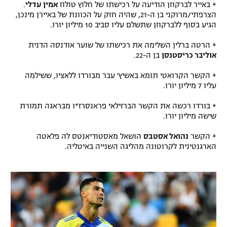
* באייר לברקוזן הודיעה על רכישתו של חלוץ טולוז
אמין עדלי
.
רשיון להקרנה פומבית לבית עסק
הצרפתי/מרוקני בן ה-21, שהיה חזק על הכוונת של באיירן מינכן,
הגיע בסוף ללברקוזן שתשלם עליו סביב 10 מיליון יורו.
הצטרפות לחבילת הערוצים
* הרטה ברלין השלימה את רכישתו של שוער אודנסה הדנית
אוליבר כריסטנסן
בן ה-22.
לוח דרושים – ג'ובנט
* הקשר הקרואטי תומא באשיץ' עבר מבורדו ללאציו, ששילמה
תגיות
עליו 7 מיליון יורו.
* בורדו רכשה את הקשר הברזילאי פראנסרז'יו מבראגה תמורת
המגזין
שישה מיליון יורו.
* הקשר
נהואל אסטבס
הושאל מאסטודיאנטס לה פלאטה
הארגנטינית לקרוטונה מהליגה השנייה באיטליה.