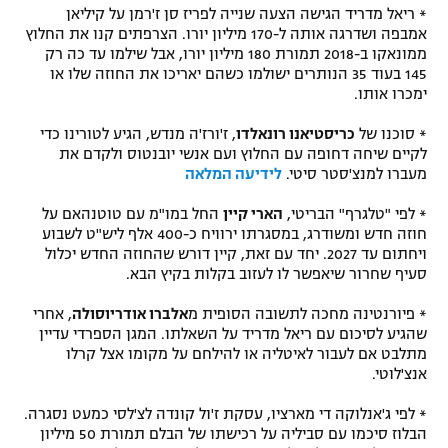
* ריאל מדריד הגישה הצעה שנייה לפריז סן ז'רמן על קיליאן
אמבפה ושדרגה אותה ל-170 מיליון יורו. הצרפתים קנו את החלוץ
ממונאקו ב-2018 תמורת 180 מיליון יורו, אבל שילמו עד כה רק
145 בעוד 35 הנותרים ישולמו כשהם יאריכו את החוזה שלו או
ימכרו אותו.
* סוכנו של
כריסטיאנו רונאלדו
, ז'ורז'ה מנדש, הגיע לטורינו כדי
לקיים שיחה דחופה עם החלוץ ועם אנשי יובנטוס ולקדם את
מעברו למנצ'סטר סיטי.
לידיעה המלאה
* לפי "טלגרף" הבריטי,
הארי קיין
החל במו"מ עם טוטנהאם על
חוזה חדש ומשודרג, במסגרתו ירוויח כ-400 אלף ליש"ט לשבוע
ויחתום עד 2027. יחד עם זאת, קיין דורש שהחוזה החדש יכלול
סעיף שחרור שיאפשר לו לעזוב בקלות בקיץ הבא.
* פיורנטינה מחכה לתשובה הסופית מ
אלברו אודריוסולה
, אחרי
שהגיע לסיכום עם ריאל מדריד על השאלתו. המגן הספרדי עדיין
מתלבט אם לעבור לאיטליה או להילחם על מקומו אצל קרלו
אנצ'לוטי.
* לפי ג'אנלוקה די מארציו, עסקת ז'ול קונדה לצ'לסי כמעט נסגרה.
הבלוז סיכמו עם סביליה על רכישתו של הבלם תמורת 50 מיליון