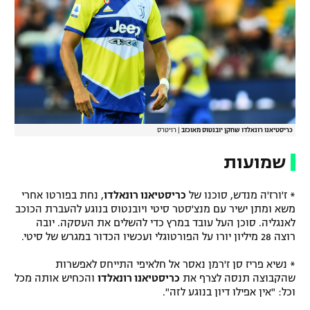
כריסטיאנו רונאלדו שחקן יובנטוס מאוכזב
|
רויטרס
שמועות
* ז'ורז'ה מנדש, סוכנו של
כריסטיאנו רונאלדו
, נחת בפורטו אחרי
משא ומתן ישיר עם מנצ'סטר סיטי ויובנטוס בנוגע להעברת הכוכב
לאנגליה. סוכן העל עובד במרץ כדי להשלים את העסקה. יובה
רוצה 28 מיליון יורו על הפורטוגלי ועכשיו הכדור במגרש של סיטי.
* נשיא פריז סן ז'רמן נאסר אל חלאיפי התייחס לאפשרות
שהקבוצה תנסה לצרף את
כריסטיאנו רונאלדו
והכחיש אותה מכל
וכל: "אין אפילו דיון בנוגע לזה".