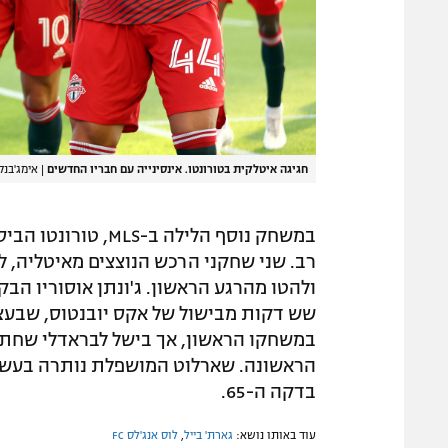
חגיגה איטלקית בטורונטו. אינסינייה עם חבריו החדשים
|
אימג'בנק yImages, Vaughn Ridley
רב. שני שחקני הרכש הנוצצים מאיטליה, לו
ולהטו מהרגע הראשון. ג'ונתן אוסוריו הב
במשחקו הראשון, אך בישל לבראדלי שחת
הראשונה. שארלוט המושפלת נותרה בעשר
בדקה ה-65.
עוד באותו נושא:
גארת' בייל
,
לוס אנג'לס FC