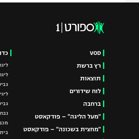
VOD
כדו
רץ ברשת
ליגת
ליגה
תוצאות
גביע
לוח שידורים
ליגי
ברחבה
גביע
נבחר
"מעל הליגה" – פודקאסט
מכבי
"מחצית בשכונה" – פודקאסט
בית"