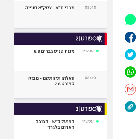
היאבקות WWE
09:40
מכבי ת"א - צסק"א סופיה
אופניים
ספורט מוטורי
כדורמים
פוטבול אמריקאי NFL
בייסבול MLB
עכשיו
מגזין טניס גברים 6.8
ספורט אתגרי
ואקסטרים
אומנויות לחימה
08:20
וואלה! תיקתקנו - מבזק
גיימינג E-Sports
ספורט 7.8
עכשיו
הפועל ב"ש - הכוכב
האדום בלגרד