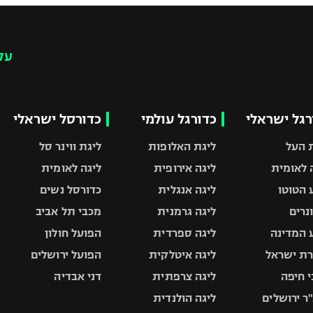
עק
רגל ישראלי
כדורגל עולמי
כדורסל ישראלי
 העל
ליגת האלופות
ליגת ווינר סל
 לאומית
ליגה אירופית
ליגה לאומית
 הטוטו
ליגה אנגלית
כדורסל נשים
ונרים
ליגה גרמנית
מכבי תל אביב
 המדינה
ליגה ספרדית
הפועל חולון
ת ישראל
ליגה איטלקית
הפועל ירושלים
 חיפה
ליגה צרפתית
דני אבדיה
ר ירושלים
ליגה הולנדית