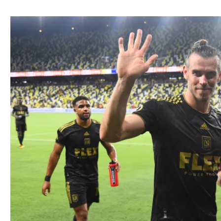
ל אביב
ליגה טורקית
תל אביב
ליגה סינית
חיפה
ליגה ברזילאית
באר שבע
ליגות נוספות
תניה
דה