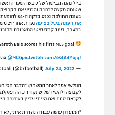
בייל נהנה מבישול של כובש השער הראשון
שטוחה מקצה לרחבה והכניע את הקבוצה של 
בעונה החולפת נכנס בדקה ה-84 להופעת הבכורה שלו ב-MLS, בעוד הקשר הישראלי
את העונה בשל פציעה
נעדר.
במערב, בעוד קנזס סיטי המאכזבת מדורגת במקום ה
Gareth Bale scores his first MLS goal
(via
@MLS
)
pic.twitter.com/es4A4Ybjqf
July 24, 2022
— B/R Football (@brfootball)
הוולשי אמר לאחר המשחק: "הדבר הכי חשו
לקבוצה ולהשיג שלוש נקודות. ההתאקלמות 
לקראת סיום ואם הייתי עדיין באירופה היי
"המועדון עושה עבודה נהדרת איתי, לא דוח