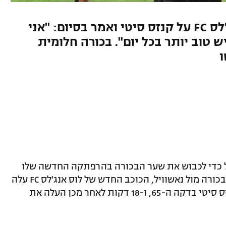
הוולשי כבש ב-0:2 של לוס אנג'לס FC על קנזס סיטי ואמר בסיום: "אני
ש טוב יותר בכל יום". בכורה חלומית
ו
בייל כדי לכבוש את שער הבכורה בהרפתקה החדשה שלו
בארצות הברית. אחרי 18 דקות במשחק הבכורה מול נאשוויל, הכוכב החדש של לוס אנג'לס FC עלה
הלילה (בין שבת לראשון) מהספסל נגד קנזס סיטי בדקה ה-65, ו-18 דקות לאחר מכן העלה את