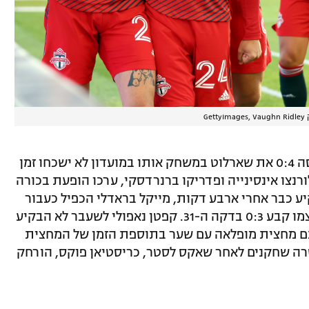
Gett
במשחק נוסף הלילה ב-MLS, טורונטו הביסה 0:4 את שארלוט במשחק אותו במועדון לא ישכחו זמן
רנצו אינסינייה ופדריקו ברנרדסקי, ערכו הופעת בכורה
קיע כבר אחרי ארבע דקות, מייקל בראדלי הכפיל כעבור
שש דקות מבישול של אקס יובנטוס, שבעצמו קבע 0:3 בדקה ה-31. קפטן נאפולי לשעבר לא הבקיע
ם מחצית מופלאה עם שער בתוספת הזמן של המחצית
ה שחקנים לאחר שאקס לסטר, כריסטיאן פוקס, הורחק