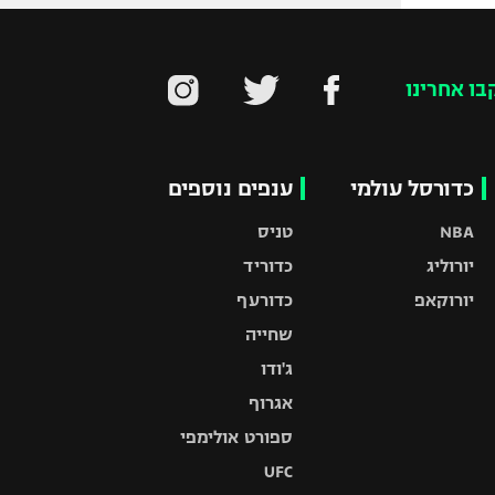
בו אחרינו
כדורסל עולמי
ענפים נוספים
NBA
טניס
יורוליג
כדוריד
יורוקאפ
כדורעף
שחייה
ג'ודו
אגרוף
ספורט אולימפי
UFC