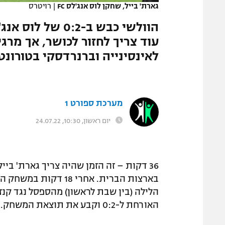
גארת' בייל, שחקן לוס אנג'לס FC
|
רויטרס
המגזין
עוד צריך לחזור לכושר, אך מרגי
לאינסינייה וברנרדסקי בטורונט
מערכת ספורט 1
יום ראשון, 10:30, 24.07.22
36 דקות – זה הזמן שהיה צריך גארת' 
האורחת ל-0:2 וקבע את תוצאת המשחק.