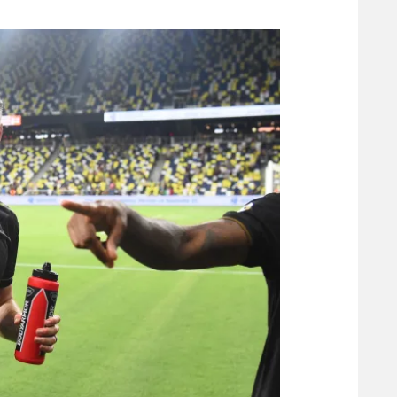
משתתפים וזוכים בפרסים
מכבי ת
הפועל 
תקנון משתתפים וזוכים בפרסים
הפועל 
תקנון עבור פעילות אלקטרה
הפועל 
תקנון עבור פעילות ספורט 1 – "מרלן"
מכבי נ
טניס
בני יהו
גיימינג E-Sports
תנאי שימוש
מדיניות פרטיות
תקנון פעילות ספורט 1
רשיון להקרנה פומבית לבית עסק
הצטרפות לחבילת הערוצים
לוח דרושים – ג'ובנט
תגיות