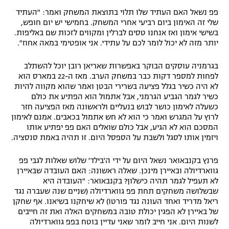
פפ נשאל האם העתיד שלו תלוי בתוצאת המשחק ואמר: "העתיד
שלי זה האימון ביום רביעי אחרי המשחק. בחמישי יש יום חופש,
בשישי אימון ואז אנחנו טסים לברלין ומקווים לזכות שם באליפות.
יותר מזה לא יכול לומר לכם על עתידי. אני אופטימי במאה אחוז".
בגרמניה עוסקים הבוקר באפשרות שאריאן רובן יוכל להשתלב
לפחות למספר דקות כבר במשחק הערב. מאז ה-22 במארס הוא
לא היה כשיר בגלל פציעה בשרירי הבטן ואמר שהוא מקווה להיות
כשיר לגמר הגביע הגרמני, אבל אתמול הוא הפתיע את כולם
כשעלה לאימון כושר לבוש בנעליים ולראשונה מאז הפציעה חזר
לרוץ על המגרש ואמר כי הוא לא חש אתמול בכאבים. אמנם לאימון
המסכם הוא לא הגיע, אבל כולם שואלים האם פפ יפתיע אותו
ויזמין אותו לסגל ולשבת על הספסל היום. זו תהיה באמת סנסציה.
פרנץ בקנבאואר נשאל היום על ידי ה'בילד' שלוש שאלות לגבי פפ
גווארדיולה ובאיירן מינכן. שאלה ראשונה: האם העובדה שבאיירן
לא תעפיל לגמר תהיה כישלון? בקנבאואר: "העובדה היא
שבשלושה משחקים תחת פפ גווארדיולה (שניים שנה שעברה נגד
ריאל מדריד ואחד העונה נגד פורטו) לא שיחקנו בשיאנו. אף שחקן
של באיירן לא הפגין יכולת טובה במשחקים האלה ואת זה חייבים
לשנות היום. אני חייב לומר שאני עדיין בוטח בפפ גווארדיולה