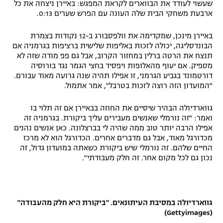
שעשוי לעודד את הבווארים לקראת המפגש: באיירן ניצחה את כל
רשיון להקרנה פומבית לבית עסק
ארבעת משחקי הבית שלה העונה עם הפרש שערים 0:13.
באיירן מינכן, שמקדימה את וולפסבורג ב-12 נקודות בצמרת
הצטרפות לחבילת הערוצים
הבונדסליגה, יכולה לזכות באליפות שלישית ברציפות בגרמניה אם
תנצח את הרטה ברלין במחזור הקרוב, אבל גם פפ מודה שזה לא
לוח דרושים – ג'ובנט
מספיק. אם יעוף מהאלופות ויפסיד בחצי הגמר נגד בורוסיה
דורטמונד בגביע הגרמני, זו אפילו תהיה שנה גרועה מאוד עבורם.
תגיות
"המועדון הזה רוצה לזכות בטרבל", אמר אתמול.
המגזין
גווארדיולה הבהיר שיסיים את החוזה בבאיירן אם זה תלוי בו
ואמר: "זה נורמלי שאנשים מעבירים עליך ביקורת. בגרמניה זה
אפילו הרבה יותר טוב ממה שהיה לי בברצלונה. כאן אנשים נהנים
מכדורגל מאוד, אבל גם מדברים אחרים. הכדורגל הוא לא מרכז
החיים שלהם. זה נורמלי שיש ביקורת כשאתה במועדון גדול, זה
נכון גם לכל מקום אחר. זה חלק מעבודתי".
גווארדיולה במסיבת העיתונאים. "ביקורת היא חלק מהעבודה"
(Gettyimages)