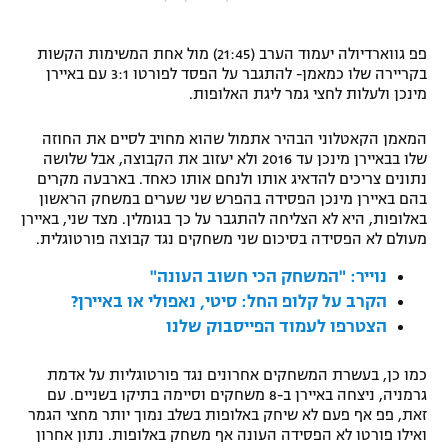
"מחצית בשכונה" – פודקאסט
אופניים
פפ גווארדיולה יעמוד הערב (21:45) מול אחת המשימות הקשות
בקריירה שלו כמאמן- להתגבר על הפסד לפורטו 3:1 עם באיירן
ספורט מוטורי
משתתפים וזוכים בפרסים
מינכן ולעלות לחצי גמר ליגת האלופות.
כדורמים
המאמן הקאטלוני הבהיר אתמול שהוא מחויב לסיים את החוזה
תקנון משתתפים וזוכים בפרסים
שלו בבאיירן מינכן עד 2016 ולא יעזוב את הקבוצה, אבל שלושה
טניס
נתונים צריכים להדאיג אותו ולנחם אותו כאחד. בארבעה מקרים
פוטבול אמריקאי NFL
בהם באיירן מינכן הפסידה בהפרש שני שערים במשחק הראשון
תקנון עבור פעילות אלקטרה
באלופות, היא לא הצליחה להתגבר על כך בגומלין. מצד שני, באיירן
גיימינג E-Sports
בייסבול MLB
מעולם לא הפסידה בסיכום שני משחקים נגד קבוצה פורטוגלית.
תקנון עבור פעילות ספורט 1 – "מרלן"
נוייר:
"המשחק הכי חשוב העונה"
ספורט אתגרי ואקסטרים
תנאי שימוש
הקרב על קלופ החל: סיטי, נאפולי או באיירן?
הצטרפו לעמוד הפייסבוק שלנו
אומנויות לחימה
מדיניות פרטיות
כמו כן, בעשרת המשחקים אחרונים נגד פורטוגליות על אדמת
גיימינג E-Sports
גרמניה, ניצחה באיירן ב-8 משחקים וסיימה בתיקו בשניים. עם
זאת, פפ אף פעם לא שיחק באלופות בשלב נמוך יותר מחצי הגמר
תקנון פעילות ספורט 1
ואילו פורטו לא הפסידה העונה אף משחק באלופות. נתון אחרון