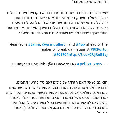
למרות שהמצב מסובך".
שאלה שנייה: האם פרשת התפטרות רופא הקבוצה וצוותו יכולים
להשפיע על המשחק היום? הקייזר אמר: "ההתפתחות הזאת
יכולה ליצור אי שקט וזה מוזר שספורטאים מכל העולם מגיעים
לקליניקה של הרופא וולפארת' ואילו בבאיירן הוא עזב. אני מצטער
מאוד שכך נפרדנו מרופא שעבד איתנו 38 שנה. זה מצער".
Hear from
#Lahm
,
@esmuellert_
and
#Pep
ahead of the
maker or break gain against
#FCPorto
.
#FCBFCP
http://t.co/CRIjRuBBvj
April 21, 2015
— FC Bayern English (@FCBayernEN)
הוא גם נשאל האם חזרתו של פיליפ לאם נגד פורטו תספיק.
לדבריו: "אני מקווה כך. הפסדנו בגלל טעויות קשות של שחקנים
כמו דאנטה וצ'אבי אלונסו שעשו טעויות בשני השערים. אסור שזה
יקרה שוב. הטיפ שלי? במקרה הכי גרוע ננצח בפנדלים". כאמור,
פיליפ לאם לא שיחק נגד הופנהיים בגלל בעיות עיכול, אבל יהיה
בהרכב היום נגד פורטו. "אל תדאגו, אני כשיר לחלוטין", אמר
אתמול.