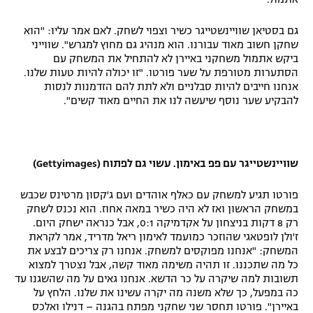
גם בסטיאן שוויינשטייגר כשיר וצפוי לשחק. לאם אמר עליו: "הוא
שחקן חשוב מאוד עבורנו. הוא מנהיג גם מחוץ למגרש". שווייני
ביקש אתמול משחקני באיירן לא להתחיל את המשחק עם
הסתערות מטורפת על שער פורטו. "זו יכולה להיות טעות שלנו.
אנחנו חייבים להיות סבלניים ולא לתת להם הזדמנות לנסות
להבקיע שער נוסף שיעשה לנו את החיים מאוד קשים".
שוויינשטייגר עם פפ באימון. עשוי גם לפתוח (Gettyimages)
פורטו תגיע למשחק עם כאלף אוהדים ועם ג'קסון מרטינס שכבש
במשחק הראשון ואז לא היה כשיר במאה אחוז. הוא נכנס לשחק
רק 8 דקות בניצחון על אקדמיקה 0:1, אבל כנראה ישחק היום.
ז'ולן לופטאגי שהוזכר כמועמד לאימון ריאל מדריד, אמר לקראת
המשחק: "אנחנו מפוקסים למשחק. אנחנו רק צריכים לבצע את
כל מה שתכננו. זו תהיה משימה מאוד קשה, אבל נצטרך למצוא
תשובות למה שיקרה על כר הדשא. אנחנו גאים על מה שהשגנו עד
כה במפעל, כך שלא משנה מה יקרה עשינו את שלנו. הלחץ על
באיירן". פורטו תחסר שני שחקני מפתח בהגנה – דנילו ואלכס