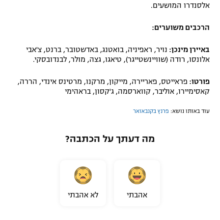
אלסנדרו המושעים.
הרכבים משוערים:
באיירן מינכן:
נויר, ראפיניה, בואטנג, באדשטובר, ברנט, צ'אבי
אלונסו, רודה (שוויינשטייגר), טיאגו, גצה, מולר, לבנדובסקי.
פורטו:
פראייטס, פאריירה, מייקון, מרקנו, מרטינס אינדי, הררה,
קאסימיירו, אוליבר, קווארסמה, ג'קסון, בראהימי
עוד באותו נושא:
פרנץ בקנבאואר
מה דעתך על הכתבה?
אהבתי
לא אהבתי