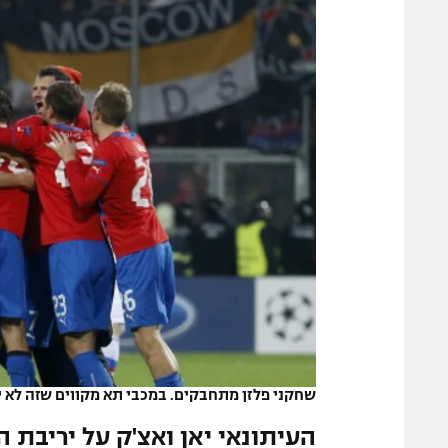
הפועל 
תקנון משתתפים וזוכים בפרסים
הפועל 
תקנון עבור פעילות אלקטרה
הפועל 
תקנון עבור פעילות ספורט 1 – "מרלן"
מכבי נ
טניס
בני יהו
גיימינג E-Sports
תנאי שימוש
מדיניות פרטיות
תקנון פעילות ספורט 1
רשיון להקרנה פומבית לבית עסק
הצטרפות לחבילת הערוצים
לוח דרושים – ג'ובנט
שחקני פלזן מתחבקים. במכבי תא מקווים שזה לא 
תגיות
העיתונאי יאן ואצ'ק על יריבת 
המגזין