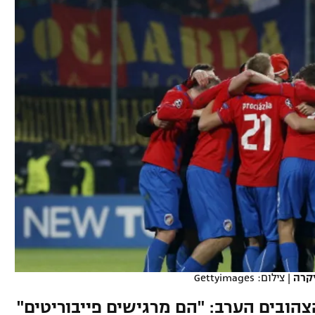
תל אביב
ליגה סינית
חיפה
ליגה ברזילאית
באר שבע
ליגות נוספות
תניה
דה
יקרה
|
צילום: Gettyimages
הצהובים הערב: "הם מרגישים פייבוריטים"