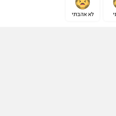
י
לא אהבתי