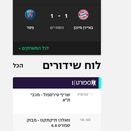
1
-
1
הסתיים
באיירן מינכן
פסז'
לכל המשחקים >
לוח שידורים
הכל
עכשיו
שריף טירספול - מכבי
ת"א
18:40
וואלה! תיקתקנו - מבזק
ספורט 6.8