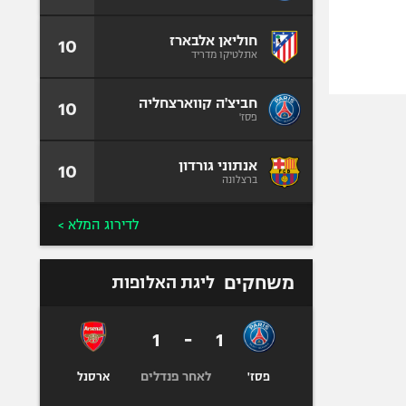
חוליאן אלבארז
10
אתלטיקו מדריד
חביצ'ה קווארצחליה
10
פסז'
אנתוני גורדון
10
ברצלונה
לדירוג המלא >
משחקים
ליגת האלופות
1
-
1
לאחר פנדלים
פסז'
ארסנל