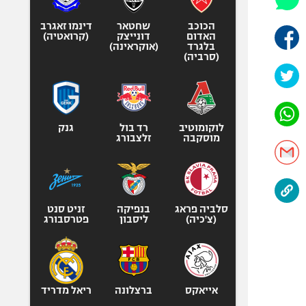
אופניים
הכוכב
שחטאר
דינמו זאגרב
ספורט מוטורי
האדום
דונייצק
(קרואטיה)
בלגרד
(אוקראינה)
כדורמים
(סרביה)
פוטבול אמריקאי NFL
בייסבול MLB
ספורט אתגרי
לוקומוטיב
רד בול
גנק
ואקסטרים
מוסקבה
זלצבורג
אומנויות לחימה
גיימינג E-Sports
סלביה פראג
בנפיקה
זניט סנט
(צ'כיה)
ליסבון
פטרסבורג
אייאקס
ברצלונה
ריאל מדריד