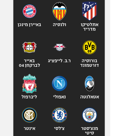
אתלטיקו
ולנסיה
באיירן מינכן
מדריד
בורוסיה
ר.ב. לייפציג
באייר
דורטמונד
לברקוזן 04
אטאלנטה
נאפולי
ליברפול
מנצ'סטר
צ'לסי
אינטר
סיטי