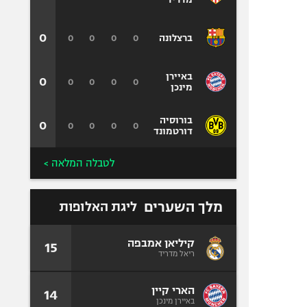
0
0
0
0
0
ברצלונה
באיירן
0
0
0
0
0
מינכן
בורוסיה
0
0
0
0
0
דורטמונד
לטבלה המלאה >
מלך השערים
ליגת האלופות
קיליאן אמבפה
15
ריאל מדריד
הארי קיין
14
באיירן מינכן