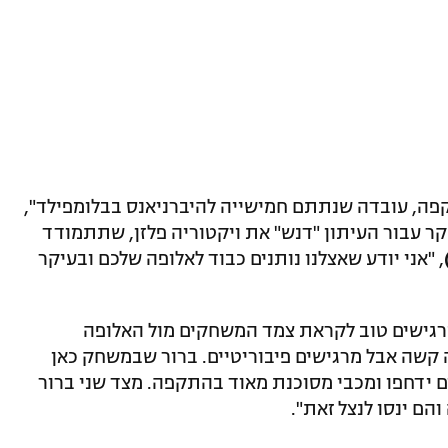
פה, עובדה שנתתם חמישייה להיברניאנס בבלומפילד",
1" יאן ואצ'ק, המסקר עבור העיתון "דנש" את ויקטוריה פלזן, שתתמודד
, "אני יודע שאצלנו נותנים כבוד לאלופה שלכם ובעיקר
מרגישים טוב לקראת צמד המשחקים מול האלופה
 קשה אבל מרגישים פיבוריטיים. ברור שבמשחק כאן
 ידחפו ומכבי מסוכנת מאוד בהתקפה. מצד שני ברור
הם ינסו לנצל זאת".