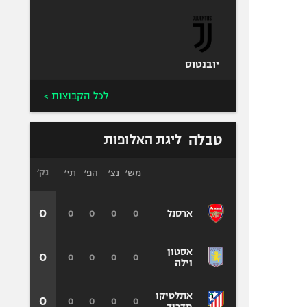
יובנטוס
לכל הקבוצות >
טבלה
ליגת האלופות
מש׳
נצ׳
הפ׳
תי׳
נק׳
0
0
0
0
0
ארסנל
אסטון
0
0
0
0
0
וילה
אתלטיקו
0
0
0
0
0
מדריד