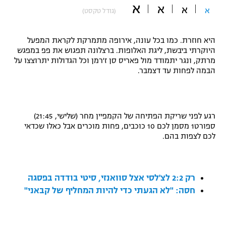
א
א
א
א
(גודל טקסט)
"מחצית בשכונה" – פודקאסט
אופניים
היא חוזרת. כמו בכל עונה, אירופה מתמרקת לקראת המפעל
ספורט מוטורי
משתתפים וזוכים בפרסים
היוקרתי ביבשת, ליגת האלופות. ברצלונה תפגוש את פפ במפגש
מרתק, ונגר יתמודד מול פאריס סן ז'רמן וכל הגדולות יתרוצצו על
כדורמים
הבמה לפחות עד דצמבר.
תקנון משתתפים וזוכים בפרסים
טניס
פוטבול אמריקאי NFL
תקנון עבור פעילות אלקטרה
גיימינג E-Sports
רגע לפני שריקת הפתיחה של הקמפיין מחר (שלישי, 21:45)
בייסבול MLB
תקנון עבור פעילות ספורט 1 – "מרלן"
ספורט1 מסמן לכם 10 כוכבים, פחות מוכרים אבל כאלו שכדאי
לכם לצפות בהם.
ספורט אתגרי ואקסטרים
תנאי שימוש
אומנויות לחימה
רק 2:2 לצ'לסי אצל סוואנזי, סיטי בודדה בפסגה
מדיניות פרטיות
גיימינג E-Sports
חסה: "לא הגעתי כדי להיות המחליף של קבאני"
תקנון פעילות ספורט 1