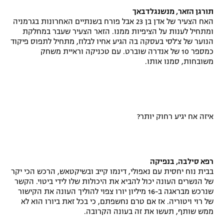
תורגן הזאר, מנשנגלדבאך
רשיון להקרנה פומבית לבית עסק
האח הצעיר של אדן בן 23 אבל פורח בשנתיים האחרונות בגרמניה
ומתחיל לענות על הציפיות ממנו. הזאר הצעיר שעבר במחלקת
הצטרפות לחבילת הערוצים
הנוער של צ'לסי בעסקה בה הגיע אחיו לבלוז, מתחיל לתפוס פיקוד
כמספר 10 של אנדרה שוברט. עם טכניקה וראיית משחק
לוח דרושים – ג'ובנט
משובחות, סמנו אותו.
תגיות
המגזין
איזה אח יגיע רחוק יותר?
רפא סילבה, בנפיקה
בבית נוח יחסית עם נאפולי, דינמו קייב ובשיקטאש, הרכש הכי יקר
של הנשרים העונה יכול להביא את היכולות שלו לידי ביטוי. הקשר
שנרכש מבראגה ב-16 מיליון יורו צפוי להוליך העונה את הקישור
של רוי ויטוריה. אז אם טרם נחשפתם, כי בכל זאת ביורו הוא לא
ממש שותף, תעשו את זה בעונה הקרובה.