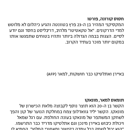
חסוס קורונה, פורטו
המקסיקני המהיר בן ה-23 פרץ בטוונטה והגיע כיהלום לא מלוטש
למדי הדרקונים. "אל טקאטיטו" מלהיב, דריבליסט בחסד וגם יודע
לסיים. הצגות בבמה הגדולה ביותר ותהיו בטוחים שתפגשו אותו
במקום יותר מוכר בעתיד הקרוב.
באיירן ואתלטיקו כבר חושקות, למאר (AFP)
תומאס למאר, מונאקו
הקשר בן ה-20 הוא תוצר נוסף לקבוצה מלאת הכישרון של
מונאקו. הקשר יליד גוואדלופ צמח במחלקת הנוער של קון והפך
לשחקן המשתפר של מונאקו בעונה החולפת. עם רגל שמאל
ויכולת כיבוש באיירן מינכן וגם אתלטיקו מדריד כבר התרשמו.
"הוא יכול לשחק בכל עמדה בקישור ומאחורי החלוץ", החמיא לו