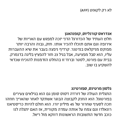
לא רק לקאזט (AFP)
אנדראס קורנליוס, קופנהאגן
חלוץ העתיד של הכדורגל הדני יזכה למפגש עם האריות של
אירופה וגם אתם תוכלו להכיר אותו. חזק, גבוה והרבה יותר
מפוקס מניקלאס בנדטנר. קרדיף ניפצה בעבר את שיא ההעברות
עליו, הוא סבל מפציעה, אבל בגיל 23 חזר להפציץ בליגה בדנמרק.
בבית עם פורטו, לסטר וברוז' זו בהחלט הזדמנות להוכיח שכדאי
להשקיע בו שוב.
גלסון מרטינס, ספורטינג
התגלית העולה של ז'ורז'ה ז'סוס סומן גם הוא בגילאים צעירים
בפורטוגל. הוא הוזנק לקבוצה הבוגר אשתקד לאחר שהאריך חוזהו
וזכה לסעיף שחרור של 45 מיליון יורו. הוא חולם להיות כריסטיאנו
רונאלדו וגם צמח על אותה עמדה מקורית, אז האם יתגלה לנו
כוכב חדש? התשובות הראשונות דווקא מול ריאל.