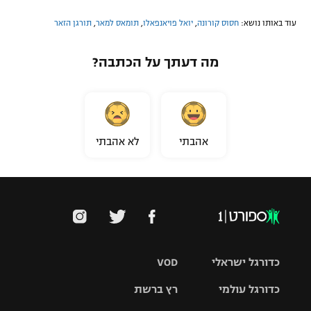
עוד באותו נושא:
חסוס קורונה
,
יואל פויאנפאלו
,
תומאס למאר
,
תורגן הזאר
מה דעתך על הכתבה?
אהבתי
לא אהבתי
כדורגל ישראלי
VOD
כדורגל עולמי
רץ ברשת
ליגת העל