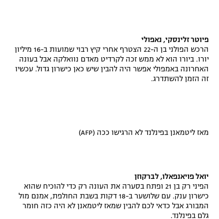
פיוטר זלינסקי, נאפולי
הרכש הפולני בן ה-22 הצטרף אחרי קיץ רבוי שמועות ב-16 מיליון
יורו. ביורו הוא לא ממש זכה לקרדיט מאדם נוואלקה אבל בעונה
האחרונה באמפולי אפשר היה להבין שיש כאן כישרון גדול. עכשיו
זה הזמן להשתדרג.
מאז ליטמאנן בפינלנד לא הרגישו ככה (AFP)
יואל פויאנפאלו, לברקוזן
הפיני רק בן 21 ופתח בסערה את העונה רק כדי להוכיח שהוא
כישרון ענק. עם שלושער ב-18 דקות בשבת החולפת, אמנם מול
המבורג אבל כדאי לכם להבין שמאז ליטמאנן לא היה כזה חומר
גלם בפינלנד.