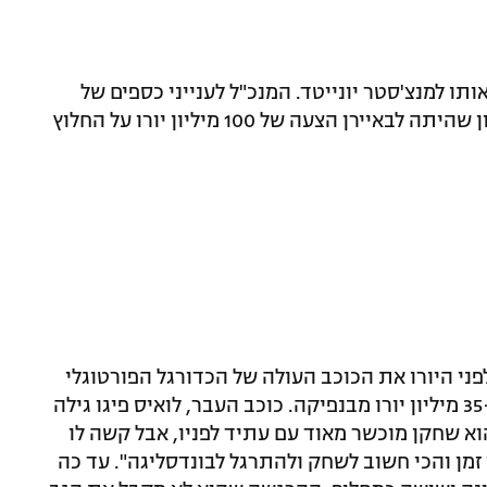
תו למנצ'סטר יונייטד. המנכ"ל לענייני כספים של
המועדון, יאן כריסטיאן דריסן, הודה בראיון שהיתה לבאיירן הצעה של 100 מיליון יורו על החלוץ
ני היורו את הכוכב העולה של הכדורגל הפורטוגלי
רנאטו סאנצ'ס שכיכב ביורו 2016 ונרכש ב-35 מיליון יורו מבנפיקה. כוכב העבר, לואיס פיגו גילה
 שחקן מוכשר מאוד עם עתיד לפניו, אבל קשה לו
זמן והכי חשוב לשחק ולהתרגל לבונדסליגה". עד כה