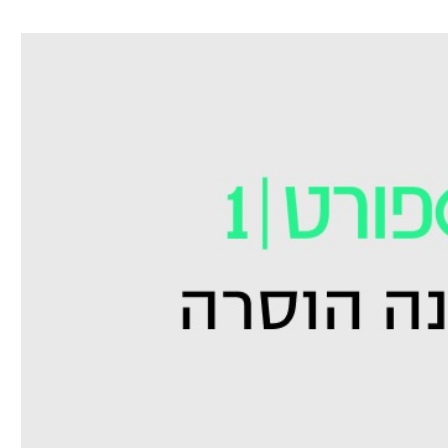
ל אביב
ליגה טורקית
תל אביב
ליגה סינית
חיפה
ליגה ברזילאית
באר שבע
ליגות נוספות
תניה
דה