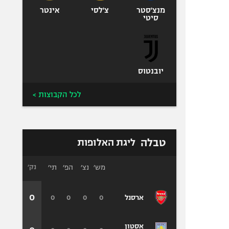
מנצ'סטר
צ'לסי
אינטר
סיטי
יובנטוס
לכל הקבוצות >
טבלה
ליגת האלופות
מש׳
נצ׳
הפ׳
תי׳
נק׳
0
0
0
0
0
ארסנל
אסטון