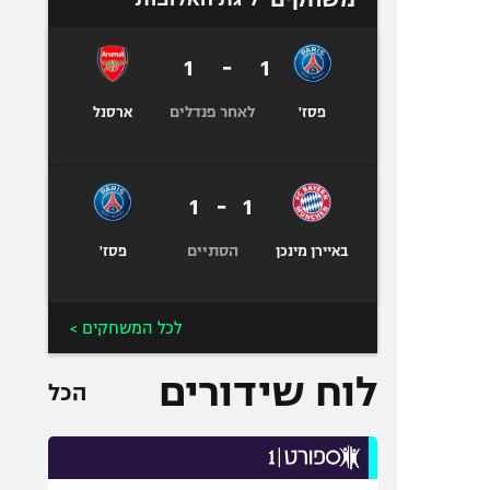
1
-
1
לאחר פנדלים
פסז'
ארסנל
1
-
1
הסתיים
באיירן מינכן
פסז'
לכל המשחקים >
לוח שידורים
הכל