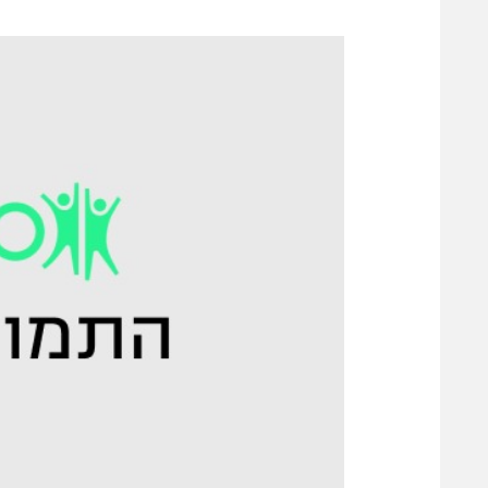
משתתפים וזוכים בפרסים
מכבי ת
הפועל 
תקנון משתתפים וזוכים בפרסים
הפועל 
תקנון עבור פעילות אלקטרה
הפועל 
תקנון עבור פעילות ספורט 1 – "מרלן"
מכבי נ
טניס
בני יהו
גיימינג E-Sports
תנאי שימוש
מדיניות פרטיות
תקנון פעילות ספורט 1
רשיון להקרנה פומבית לבית עסק
הצטרפות לחבילת הערוצים
לוח דרושים – ג'ובנט
תגיות