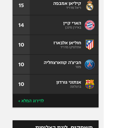
קיליאן אמבפה
15
ריאל מדריד
הארי קיין
14
באיירן מינכן
חוליאן אלבארז
10
אתלטיקו מדריד
חביצ'ה קווארצחליה
10
פסז'
אנתוני גורדון
10
ברצלונה
לדירוג המלא >
משחקים
ליגת האלופות