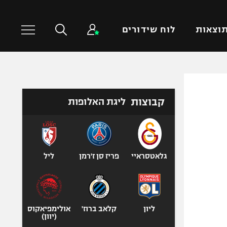
וצאות
לוח שידורים
כדורסל עולמי
ענפים נוספים
קבוצות
ליגת האלופות
NBA
טניס
יורוליג
כדוריד
יורוקאפ
כדורעף
שחייה
גלאטסראיי
פריז סן ז'רמן
ליל
ג'ודו
אגרוף
ספורט אולימפי
ליון
קלאב ברוז'
אולימפיאקוס
UFC
(יוון)