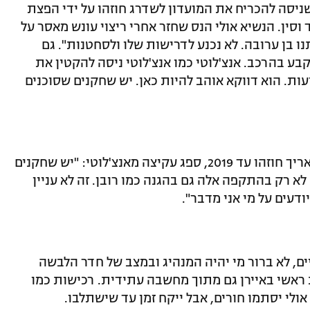
ניסה להכריח את המועדון לשדרג חוזהו על ידי הפצת
וסין. הנשיא אולי הנס שחזר אחרי ריצוי עונש מאסר על
ו בן ערובה. לא נכנע לדרישות שלו ולסחטנות". גם
ע בהרכב. אנצ'לוטי כמו אנצ'לוטי ניסה להקטין את
עות. הוא דווקא אוהב להיות כאן. יש שחקנים שסוכנים
אפילו אריאן רובן שהפך ליקיר הקבוצה והאריך חוזהו עד 2019, ספג עקיצה מאנצ'לוטי: "יש שחקנים
 רק בהתקפה אלה גם בהגנה כמו רובן. זה לא עניין
דעים על מי אני מדבר".
ים, לא ברור מי יהיה המנהיג ובמצב של חדר הלבשה
 ראשי באיירן גם מתוך מחשבה עתידית. רכישות כמו
ולי יסתמו חורים, אבל ייקח זמן עד שישתלבו.