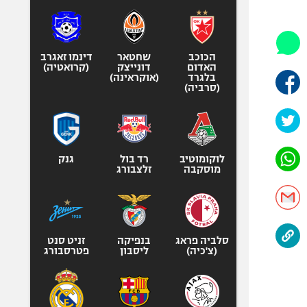
היאבקות WWE
אופניים
ספורט מוטורי
הכוכב
שחטאר
דינמו זאגרב
כדורמים
האדום
דונייצק
(קרואטיה)
בלגרד
(אוקראינה)
פוטבול אמריקאי NFL
(סרביה)
בייסבול MLB
ספורט אתגרי
ואקסטרים
לוקומוטיב
רד בול
גנק
אומנויות לחימה
מוסקבה
זלצבורג
גיימינג E-Sports
סלביה פראג
בנפיקה
זניט סנט
(צ'כיה)
ליסבון
פטרסבורג