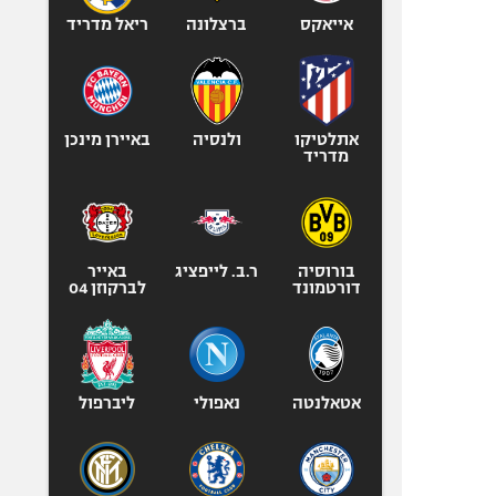
אייאקס
ברצלונה
ריאל מדריד
אתלטיקו
ולנסיה
באיירן מינכן
מדריד
בורוסיה
ר.ב. לייפציג
באייר
דורטמונד
לברקוזן 04
אטאלנטה
נאפולי
ליברפול