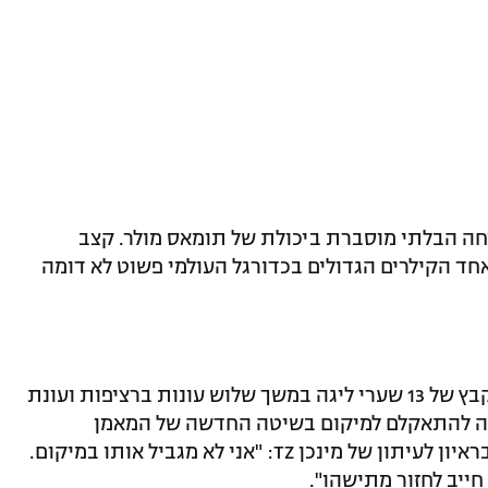
יחה הבלתי מוסברת ביכולת של תומאס מולר. קצב
ד הקילרים הגדולים בכדורגל העולמי פשוט לא דומה
שער ליגה בודד ושניים באלופות ביחד למקבץ של 13 שערי ליגה במשך שלוש עונות ברציפות ועונת
. מולר התקשה להתאקלם למיקום בשיטה החדשה של המאמן
ראיון לעיתון של מינכן
TZ
: "אני לא מגביל אותו במיקום.
חייב לחזור מתישהו".