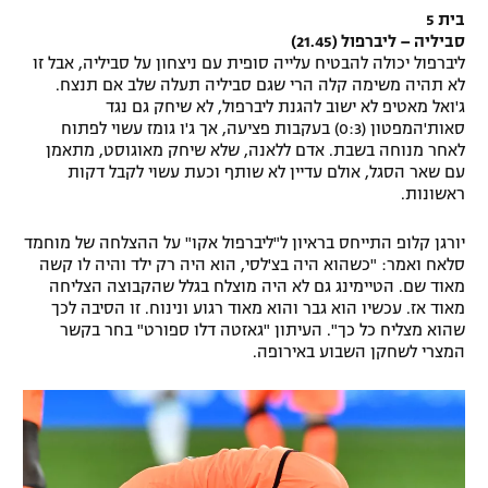
בית 5
רשיון להקרנה פומבית לבית עסק
סביליה – ליברפול (21.45)
ליברפול יכולה להבטיח עלייה סופית עם ניצחון על סביליה, אבל זו
הצטרפות לחבילת הערוצים
לא תהיה משימה קלה הרי שגם סביליה תעלה שלב אם תנצח.
ג'ואל מאטיפ לא ישוב להגנת ליברפול, לא שיחק גם נגד
סאות'המפטון (0:3) בעקבות פציעה, אך ג'ו גומז עשוי לפתוח
לוח דרושים – ג'ובנט
לאחר מנוחה בשבת. אדם ללאנה, שלא שיחק מאוגוסט, מתאמן
עם שאר הסגל, אולם עדיין לא שותף וכעת עשוי לקבל דקות
תגיות
ראשונות.
המגזין
יורגן קלופ התייחס בראיון ל"ליברפול אקו" על ההצלחה של מוחמד
סלאח ואמר: "כשהוא היה בצ'לסי, הוא היה רק ילד והיה לו קשה
מאוד שם. הטיימינג גם לא היה מוצלח בגלל שהקבוצה הצליחה
מאוד אז. עכשיו הוא גבר והוא מאוד רגוע ונינוח. זו הסיבה לכך
שהוא מצליח כל כך". העיתון "גאזטה דלו ספורט" בחר בקשר
המצרי לשחקן השבוע באירופה.