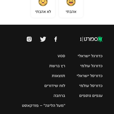
אהבתי
לא אהבתי
כדורגל ישראלי
VOD
כדורגל עולמי
רץ ברשת
ליגת העל
כדורסל ישראלי
תוצאות
ליגת
ליגה לאומית
האלופות
כדורסל עולמי
לוח שידורים
ליגת ווינר
סל
גביע הטוטו
ענפים נוספים
ברחבה
ליגה
NBA
אירופית
"מעל הליגה" – פודקאסט
ליגה לאומית
ליגיונרים
טניס
יורוליג
ליגה אנגלית