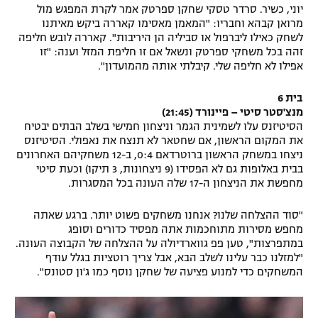
יוני, כשיר. סרדר טסקי שחקן ספרטק אמר לקרת המפגש מול
מרואן קבהא וחבריו: "המאמן מאסימו קאררה ביקש מאיתנו
לשחק כאילו ליברפול או סביליה הן היריבות". קאררה לובש חליפה
זהה בכל משחקי ספרטק ונשאל אם זו חליפת המזל וענה: "זו
אפילו לא חליפה שלי. קיבלתי אותה מהמועדון".
בית 6
מנצ'סטר סיטי – פיינורד (21:45)
הסיטיזנס עלו לשמינית הגמר וניצחון חמישי בשלב הבתים יבטיח
את המקום הראשון, אם שחטאר לא תנצח את נאפולי. הסיטיזנס
ניצחו במשחק הראשון ברוטרדאם 0:4, ב-12 משחקיהם האחרונים
בבית באלופות גם לא הפסידו (9 ניצחונות, 3 תיקו) וכעת סיטי
מחפשת את הניצחון ה-17 שלה העונה בכל המסגרות.
"סוד ההצלחה שלנו? אנחנו משחקים פשוט יותר. ברגע שאתה
מחפש מסירות מתוחכמות אתה מפסיד כדורים וסופג
במתפרצות", טען פפ גווארדיולה על ההצלחה של הקבוצה העונה.
"למזלנו כבר עלינו לשלב הבא, אבל צריך רוטציות בגלל עודף
המשחקים כדי למנוע פציעה של שחקן נוסף כמו ג'ון סטונס".