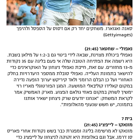
סאנה ואגוארו. משחקים יחד רק אם ז'סוס על הספסל ולהיפך
(Gettyimages)
נאפולי – שחטאר (21:45)
נאפולי ביכולת מצוינת, שבאה לידי ביטוי גם ב-1:2 על מילאן בשבת.
היא רשמה את הפתיחה הטובה שלה אי פעם בליגה עם 35 נקודות
מ-13 מחזורים. עם זאת, חייבת נאפולי ניצחון על האוקראינים כדי
להישאר בתמונת העלייה. נאפולי סובלת ממספר היעדרויות בחלק
האחורי ועל כן הבלם הרומני ולאד קיריקש יערוך הופעה נדירה
במקום קאלידו קוליבאלי המושעה. המגן הפורטוגלי מאריו רוי
ימשיך לשחק במקום פאוזי גולאם הפצוע. מארק האמשיק אמר
לקראת המשחק: "אנחנו יודעים שרק ניצחון ישאיר אותנו
בתמונה, יש חשש שנעוף מהאלופות".
בית 7
מונאקו – לייפציג (21:45)
מונאקו לא מרשימה בליגה ומפגרת כבר בשש נקודות אחרי פאריס
סן ז'רמן, אבל וגם באלופות היא זקוקה לניצחון על לייפציג כדי