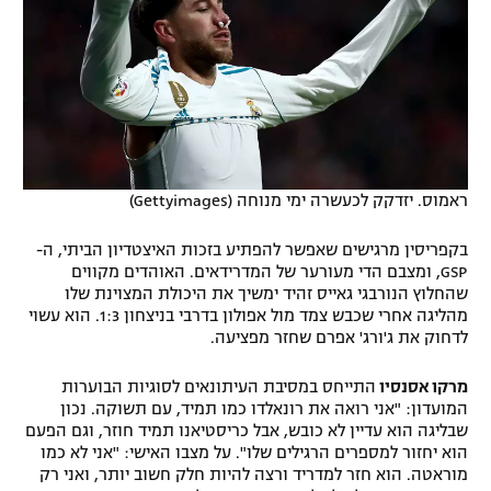
ראמוס. יזדקק לכעשרה ימי מנוחה (Gettyimages)
בקפריסין מרגישים שאפשר להפתיע בזכות האיצטדיון הביתי, ה-
GSP, ומצבם הדי מעורער של המדרידאים. האוהדים מקווים
שהחלוץ הנורבגי גאייס זהיד ימשיך את היכולת המצוינת שלו
מהליגה אחרי שכבש צמד מול אפולון בדרבי בניצחון 1:3. הוא עשוי
לדחוק את ג'ורג' אפרם שחזר מפציעה.
מרקו אסנסיו
התייחס במסיבת העיתונאים לסוגיות הבוערות
המועדון: "אני רואה את רונאלדו כמו תמיד, עם תשוקה. נכון
שבליגה הוא עדיין לא כובש, אבל כריסטיאנו תמיד חוזר, וגם הפעם
הוא יחזור למספרים הרגילים שלו". על מצבו האישי: "אני לא כמו
מוראטה. הוא חזר למדריד ורצה להיות חלק חשוב יותר, ואני רק