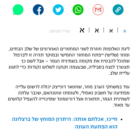
"מחצית בשכונה" – פודקאסט
אופניים
ספורט מוטורי
א
משתתפים וזוכים בפרסים
א
א
א
(גודל טקסט)
כדורמים
תקנון משתתפים וזוכים בפרסים
טניס
ליגת האלופות חוזרת לשני המחזורים האחרונים של שלב הבתים,
ומחר (שלישי) ייפתח המחזור החמישי ובמוקד תהיה זו ליברפול
פוטבול אמריקאי NFL
תקנון עבור פעילות אלקטרה
שתוכל להבטיח את מקומה בשמינית הגמר – אבל לשם כך
תצטרך לנצח בסביליה, שבעצמה זקוקה לשלוש נקודות כדי לחגוג
גיימינג E-Sports
בייסבול MLB
עליית שלב.
תקנון עבור פעילות ספורט 1 – "מרלן"
ספורט אתגרי ואקסטרים
עוד במשחקי הערב מחר, שחטאר דונייצק יכולה לרשום עלייה
תנאי שימוש
מפתיעה על חשבון נאפולי, ולעומתו טוטנהאם, שכבר עלתה
לשמינית הגמר, תתארח אצל דורטמונד שסיכוייה להעפיל קלושים
אומנויות לחימה
עד מאוד.
מדיניות פרטיות
גיימינג E-Sports
חייכו, אכלתם אותה: היתרון המוחץ של ברצלונה
הוא הפתעת העונה
תקנון פעילות ספורט 1