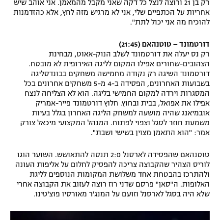
רק בן 21 ורוצה לנצל כל דקה שאני מקבל מהמאמן. אני אוהב שיש
אחריות על הכתפיים שלי, אני לא מרגיש מזה לחץ, אלא כהזדמנות
להוכיח מה אני יכול לתת".
דורטמונד – טוטנהאם (21:45)
רק נס יעלה את דורטמונד לשלב הנוק-אאוט, מבחינת
הצהובים-שחורים אפילו המקום לליגה האירופית לא מובטח.
דורטמונד השיגה רק נקודה מחמישה משחקים בבונדסליגה
בשבועות האחרונים, הפסידה ב-4 מ-5 משחקים אחרונים בכל
המסגרות וירדה למקום החמישי בליגה. הוא לא הצליחה לנצח
אפילו את אפואל, בבית ובחוץ. חלוץ דורטמונד פייר-אמריק
אובמיאנג שהיה מושעה למשחק הליגה האחרון בגלל בעיות
משמעת חוזר לסגל וצפוי לפתוח. המנהל המקצועי מיכאל צורק
אמר: "הוא התאמן מצוין בשישי ושבת".
טוטנהאם שהפסידה לארסנל 2:0 תנסה להתאושש. השוער הוגו
לוריס הצהיר שהקבוצה צריכה להפסיק לחלום על אליפות העונה
ולהתרכז בהבטחת אחד משלושת המקומות הנוספים לליגת
האלופות. ה"סאן" פרסם שדני רוז רוצה לעזוב את הקבוצה אחרי
שלא היה בסגל לארסנל וזועם על המנג'ר מאורסיו פוצ'טינו.