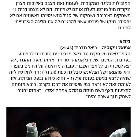
המובילות בליגה המקומית. לעומת זאת מצבם באלופות מצוין
ונקודה מול פורטו תעלה אותם לשמינית. הם לא נוצחו בבית 11
משחקים באירופה ושחקניו של סנול גונש יסיימו ראשונים אם לא
יפסידו. תיקו של פורטו עשוי להבטיח לה את הליגה האירופית
לפחות.
בית 8
אפואל ניקוסיה – ריאל מדריד (21.45)
הקפריסאים משחקים נגד ריאל מדריד עם הזדמנות להפתיע
בעקבות המשבר של הבלאנקוס. סרחיו ראמוס, מעוז ההגנה, לא
יצא למשחק בגלל אפו השבור. עובדה מדהימה עליה דנים בספרד
היא שהמאזן של הבלאנקוס בליגה כעת (24 נק') זהה לחלוטין לזה
שהיה לרפא בניטס בעונת 15/16 – והוא כידוע נבעט הביתה. זיזו
לעומת זאת לא נראה כמי שיסיים את דרכו בקרוב. רופא מומחה
לפציעות באף בשם חוסה גונסלס אמר ל"אס": "ראמוס יחזור
לשחק תוך עשרה ימים".