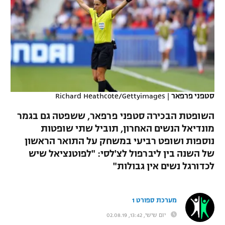
כדורסל נשים
נבחרת ישראל
יורוליג
ליגה ספרדית
טניס
VOD
מכבי תל אביב
מכבי חיפה
יורוקאפ
ליגה איטלקית
כדוריד
הפועל חולון
בית"ר ירושלים
רץ ברשת
ליגה צרפתית
כדורעף
הפועל ירושלים
מכבי תל אביב
ליגה הולנדית
סטפני פרפאר
|
Richard Heathcote/Gettyimages
שחייה
תוצאות
דני אבדיה
הפועל תל אביב
השופטת הבכירה סטפני פרפאר, ששפטה גם בגמר
ליגה טורקית
ג'ודו
מונדיאל הנשים האחרון, תוביל שתי שופטות
הפועל חיפה
לוח שידורים
נוספות ושופט רביעי במשחק על התואר הראשון
ליגה סינית
אגרוף
של השנה בין ליברפול לצ'לסי: "לפוטנציאל שיש
הפועל באר שבע
לכדורגל נשים אין גבולות"
ליגה ברזילאית
ברחבה
ספורט אולימפי
מכבי נתניה
ליגות נוספות
UFC
מערכת ספורט 1
"מעל הליגה" – פודקאסט
בני יהודה
יום שישי, 13:42, 02.08.19
היאבקות WWE