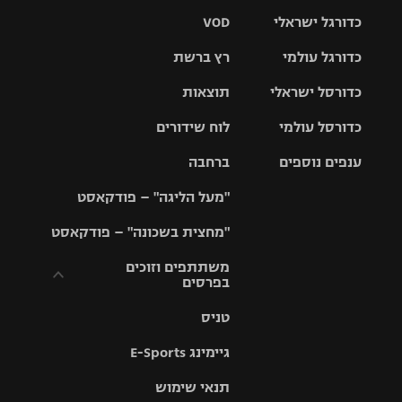
כדורגל ישראלי
VOD
כדורגל עולמי
רץ ברשת
ליגת העל
כדורסל ישראלי
תוצאות
ליגת
ליגה לאומית
האלופות
כדורסל עולמי
לוח שידורים
ליגת ווינר
סל
גביע הטוטו
ענפים נוספים
ברחבה
ליגה
NBA
אירופית
"מעל הליגה" – פודקאסט
ליגה לאומית
ליגיונרים
טניס
יורוליג
ליגה אנגלית
"מחצית בשכונה" – פודקאסט
כדורסל נשים
גביע המדינה
כדוריד
יורוקאפ
ליגה גרמנית
משתתפים וזוכים
בפרסים
מכבי תל
נבחרת
כדורעף
אביב
ישראל
ליגה
טניס
ספרדית
תקנון משתתפים
שחייה
הפועל חולון
מכבי חיפה
וזוכים בפרסים
גיימינג E-Sports
ליגה
איטלקית
ג'ודו
הפועל
בית"ר
תנאי שימוש
תקנון עבור פעילות
ירושלים