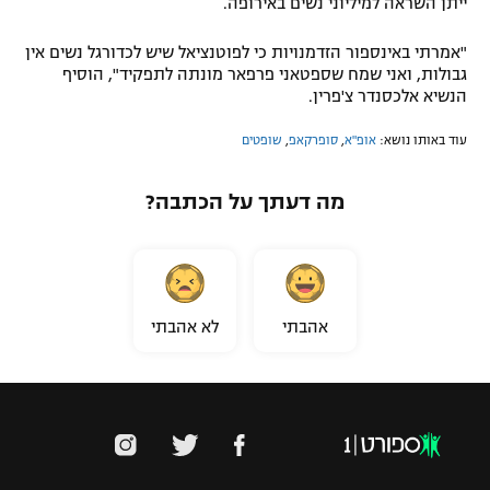
ייתן השראה למיליוני נשים באירופה.
רשיון להקרנה פומבית לבית עסק
"אמרתי באינספור הזדמנויות כי לפוטנציאל שיש לכדורגל נשים אין
גבולות, ואני שמח שספטאני פרפאר מונתה לתפקיד", הוסיף
הצטרפות לחבילת הערוצים
הנשיא אלכסנדר צ'פרין.
לוח דרושים – ג'ובנט
עוד באותו נושא:
אופ"א
,
סופרקאפ
,
שופטים
תגיות
מה דעתך על הכתבה?
המגזין
אהבתי
לא אהבתי