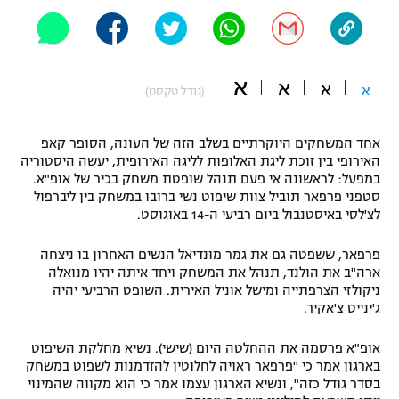
"מחצית בשכונה" – פודקאסט
אופניים
ספורט מוטורי
א
משתתפים וזוכים בפרסים
א
א
א
(גודל טקסט)
כדורמים
תקנון משתתפים וזוכים בפרסים
טניס
אחד המשחקים היוקרתיים בשלב הזה של העונה, הסופר קאפ
האירופי בין זוכת ליגת האלופות לליגה האירופית, יעשה היסטוריה
פוטבול אמריקאי NFL
תקנון עבור פעילות אלקטרה
במפעל: לראשונה אי פעם תנהל שופטת משחק בכיר של אופ"א.
סטפני פרפאר תוביל צוות שיפוט נשי ברובו במשחק בין ליברפול
גיימינג E-Sports
בייסבול MLB
לצ'לסי באיסטנבול ביום רביעי ה-14 באוגוסט.
תקנון עבור פעילות ספורט 1 – "מרלן"
ספורט אתגרי ואקסטרים
פרפאר, ששפטה גם את גמר מונדיאל הנשים האחרון בו ניצחה
תנאי שימוש
ארה"ב את הולנד, תנהל את המשחק ויחד איתה יהיו מנואלה
ניקולזי הצרפתייה ומישל אוניל האירית. השופט הרביעי יהיה
אומנויות לחימה
ג'ינייט צ'אקיר.
מדיניות פרטיות
גיימינג E-Sports
אופ"א פרסמה את ההחלטה היום (שישי). נשיא מחלקת השיפוט
בארגון אמר כי "פרפאר ראויה לחלוטין להזדמנות לשפוט במשחק
תקנון פעילות ספורט 1
בסדר גודל כזה", ונשיא הארגון עצמו אמר כי הוא מקווה שהמינוי