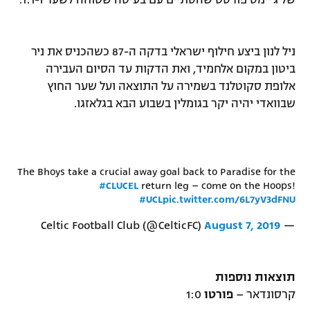
של ג'יימס פורסט שהסתיים עם בעיטה שטוחה לשער ו-1:1.
רשיון להקרנה פומבית לבית עסק
הצטרפות לחבילת הערוצים
ניל לנון ביצע חילוף ישראלי בדקה ה-87 כשהכניס את ניר
ביטון במקום אלחמיד, ואת הדקות עד הסיום העבירה
לוח דרושים – ג'ובנט
אלופת סקוטלנד בשמירה על התוצאה ועל שער החוץ
שבוואדי יהיה יקר בגומלין בשבוע הבא בגלאזגו.
תגיות
המגזין
The Bhoys take a crucial away goal back to Paradise for the
#CLUCEL
return leg – come on the Hoops!
#UCL
pic.twitter.com/6L7yV3dFNU
August 7, 2019
— Celtic Football Club (@CelticFC)
תוצאות נוספות
קרסונדאר –
פורטו
1:0