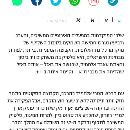
"מחצית בשכונה" – פודקאסט
אופניים
א
א
א
א
(גודל טקסט)
ספורט מוטורי
משתתפים וזוכים בפרסים
שלבי המוקדמות במפעלים האירופיים ממשיכים, והערב
כדורמים
(רביעי) נערכו חמישה משחקים בסיבוב השלישי של
תקנון משתתפים וזוכים בפרסים
טניס
מוקדמות ליגת האלופות. הקבוצה המעניינת ביותר, לפחות
פוטבול אמריקאי NFL
מבחינת הישראלים, היא סלטיק בה משחקים ניר ביטון
תקנון עבור פעילות אלקטרה
וחאתם עאבד אלחמיד, שפגשה את באזל – אותה באזל
גיימינג E-Sports
בייסבול MLB
שהדיחה את מכבי ת"א – וסיימה איתה ב-1:1.
תקנון עבור פעילות ספורט 1 – "מרלן"
ספורט אתגרי ואקסטרים
תנאי שימוש
עם הרכש הטרי אלחמיד בהרכב, הקבוצה הסקוטית פתחה
אומנויות לחימה
חזק יותר וניסתה להשיג שער חוץ מוקדם, אבל הפקירה את
מדיניות פרטיות
ההגנה ובדקה ה-28 צ'יפריאן דיאק שלח כדור עומק ארוך
גיימינג E-Sports
למריו רונדון, שהכניע את סקוט ביין. למרות הפיגור, סלטיק
המשיכה לתקוף ובדקה ה-37 זה השתלם עם מהלך נהדר
תקנון פעילות ספורט 1