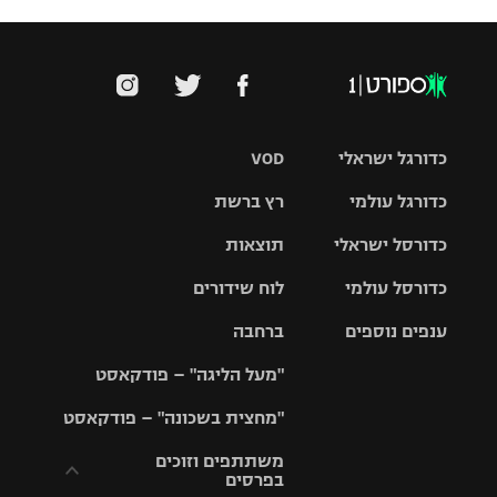
כדורגל ישראלי
VOD
כדורגל עולמי
רץ ברשת
ליגת העל
כדורסל ישראלי
תוצאות
ליגת
ליגה לאומית
האלופות
כדורסל עולמי
לוח שידורים
ליגת ווינר
סל
גביע הטוטו
ענפים נוספים
ברחבה
ליגה
NBA
אירופית
"מעל הליגה" – פודקאסט
ליגה לאומית
ליגיונרים
טניס
יורוליג
ליגה אנגלית
"מחצית בשכונה" – פודקאסט
כדורסל נשים
גביע המדינה
כדוריד
יורוקאפ
ליגה גרמנית
משתתפים וזוכים
בפרסים
מכבי תל
נבחרת