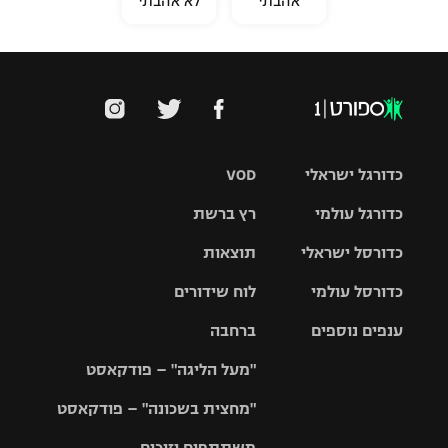
אהבתי
לא אהבתי
כדורגל ישראלי
VOD
כדורגל עולמי
רץ ברשת
ליגת העל
כדורסל ישראלי
תוצאות
ליגת
ליגה לאומית
האלופות
כדורסל עולמי
לוח שידורים
ליגת ווינר
סל
גביע הטוטו
ענפים נוספים
ברחבה
ליגה
NBA
אירופית
"מעל הליגה" – פודקאסט
ליגה לאומית
ליגיונרים
טניס
יורוליג
ליגה אנגלית
"מחצית בשכונה" – פודקאסט
כדורסל נשים
גביע המדינה
כדוריד
יורוקאפ
ליגה גרמנית
משתתפים וזוכים