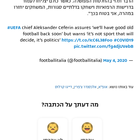
הדבר תלוי בהחלטות הממשלה. כאשר כולם יצליחו לעמוד
בדרישות הרפואיות וישחקו בדלתיים סגורות, המשחקים יחזרו
רשיון להקרנה פומבית לבית עסק
במהרה, אני בטוח בכך".
הצטרפות לחבילת הערוצים
#UEFA
chief Aleksander Ceferin assures ‘we’ll have good old
football back soon’ but warns ‘it’s not sport that will
לוח דרושים – ג'ובנט
decide, it’s politics’
https://t.co/IcC6L38Foo
#COVID19
pic.twitter.com/fg4djUVebB
תגיות
May 4, 2020
— footballitalia (@footballitalia)
המגזין
עוד באותו נושא:
אופ"א
,
אלכסנדר צ'פרין
,
דייגו קרלוס
מה דעתך על הכתבה?