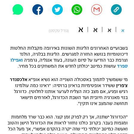
"מחצית בשכונה" – פודקאסט
אופניים
ספורט מוטורי
א
משתתפים וזוכים בפרסים
א
א
א
(גודל טקסט)
כדורמים
תקנון משתתפים וזוכים בפרסים
טניס
בשבועיים האחרונים הליגות השונות באירופה מקבלות החלטות
דיכוטומיות בנושא החזרה למגרשים. הליגות בבלגיה, הולנד
פוטבול אמריקאי NFL
תקנון עבור פעילות אלקטרה
וצרפת כבר הודיעו על סיום העונה, בעוד אנגליה, גרמניה
ואפילו
ספרד
עושות כמיטב יכולתן לחדש את המשחקים בכל מחיר.
גיימינג E-Sports
בייסבול MLB
תקנון עבור פעילות ספורט 1 – "מרלן"
מי ששמשיך לתמוך באסכולה השנייה הוא נשיא אופ"א
אלכסנדר
ספורט אתגרי ואקסטרים
צ'פרין
ששידר אופטימיות בראיון ברוסיה: "ראינו כמה עולמינו
תנאי שימוש
רגיש ופגיע, אם מצב כזה הצליח לערער אותנו לחלוטין. כדורגל
בנוי מאנרגיה חיובית ועד השבת הכדורגל, לאזרחים תישאר
אומנויות לחימה
תחושה שהמצב אינו תקין".
מדיניות פרטיות
גיימינג E-Sports
"הכדורגל ישתנה, אך רק לפרק זמן קצר. הוא כבר שרד מלחמות
ומגפות בעבר. בקרוב כולנו נחזור לראות את הכדורגל הישן והטוב
תקנון פעילות ספורט 1
ואעשה כמיטב יכולתי כדי שזה יקרה בהקדם אפשרי, אך מעל הכל