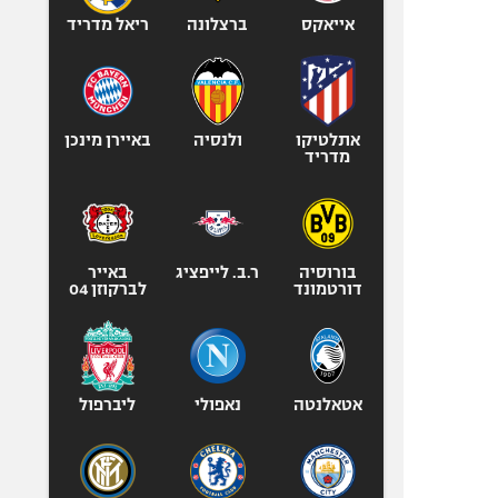
אייאקס
ברצלונה
ריאל מדריד
אתלטיקו
ולנסיה
באיירן מינכן
מדריד
בורוסיה
ר.ב. לייפציג
באייר
דורטמונד
לברקוזן 04
אטאלנטה
נאפולי
ליברפול