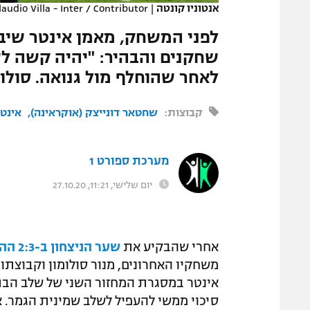
אנטוניו קונטה
|
laudio Villa - Inter / Contributor
המגזין
לפני המשחק, מאמן אינטר שיב
לאחר שהוחלף מול גנואה. סולומ
קבוצות:
שחטאר דונייצק (אוקראינה)
אינט
מערכת ספורט 1
יום שלישי, 11:21, 27.10.20
אחרי שהבקיע את
שער הניצחון ב-2:3 ההיסטורי על ריאל מדריד
משחקיו האחרונים, מנור סולומון וקבוצתו 
אינטר במסגרת המחזור השני של שלב הבתים
סיכוי ממשי להעפיל לשלב שמינית הגמר. א