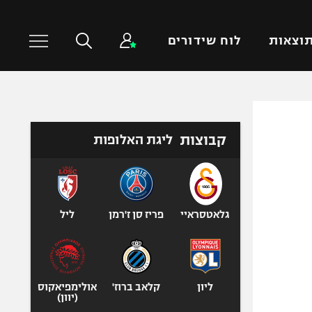
וצאות
לוח שידורים
כדורסל עולמי
ענפים נוספים
קבוצות
ליגת האלופות
NBA
טניס
יורוליג
כדוריד
יורוקאפ
כדורעף
שחייה
גלאטסראיי
פריז סן ז'רמן
ליל
ג'ודו
אגרוף
ספורט אולימפי
ליון
קלאב ברוז'
אולימפיאקוס
UFC
(יוון)