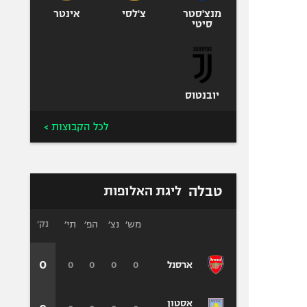
מנצ'סטר
צ'לסי
אינטר
סיטי
יובנטוס
לכל הקבוצות >
טבלה
ליגת האלופות
מש׳
נצ׳
הפ׳
תי׳
נק׳
0
0
0
0
0
ארסנל
אסטון