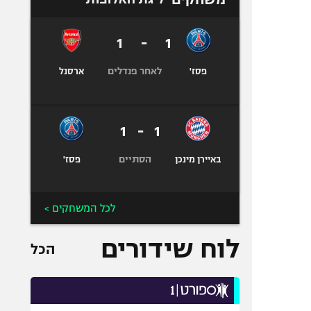
1
-
1
לאחר פנדלים
פסז'
ארסנל
1
-
1
הסתיים
באיירן מינכן
פסז'
לכל המשחקים >
לוח שידורים
הכל