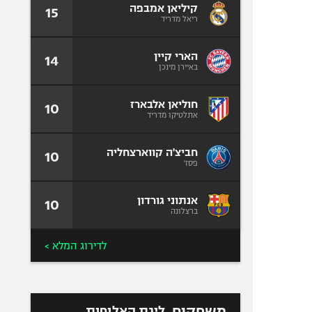
קיליאן אמבפה
15
ריאל מדריד
הארי קיין
14
באיירן מינכן
חוליאן אלבארז
10
אתלטיקו מדריד
חביצ'ה קווארצחליה
10
פסז'
אנתוני גורדון
10
ברצלונה
לדירוג המלא >
משחקים
ליגת האלופות