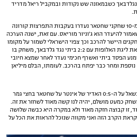
נגלדבאך כשבמאזנה שש נקודות ובמקביל ריאל מדריד
ת.
בניגוד ל-2:3 על ריאל מדריד, אז לא פחות מ-10 שחקני שחטאר נעדרו בעקבות התפרצות קורונה
ור להיעדר הוא ג'וניור מוריאס. עם זאת, ישנה הערכה
קנים היישר להרכב וכך צפוי הישראלי לשמור על מקומו
באגף שמאל. מן העבר השני, אינטר החלה את ליגת האלופות עם 2:2 ביתי נגד גלדבאך, משחק בו
מנע הפסד ביתי ואשרף חכימי נעדר לאחר שמצא חיובי
נוספת ומחר כבר יפתח בהרכב. לעומתו, הבלם מיליאן
נשאל על ה-0:5 האדיר של אינטר על שחטאר בחצי גמר
משחק כמעט מושלם, יהיה לנו קשה מאוד לשחזר את זה.
וד, זו קבוצה חזקה מאוד ולא במקרה היא כבשה שלושה
קראת הקרב הזה ואני מקווה שנוכל להראות את הכל על