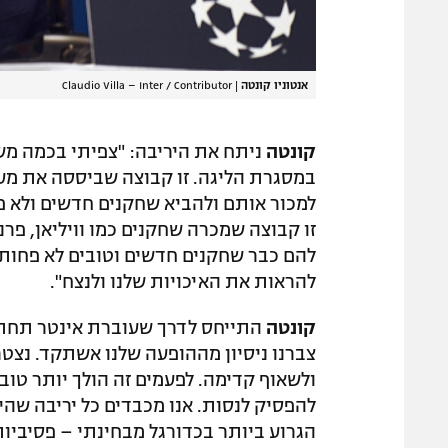
אנטוניו קונטה
|
Claudio Villa – Inter / Contributor
קונטה
במסגרת הליגה. זו קבוצה שביססה את מעמ
למכור אותם ולהביא שחקנים חדשים ולא פח
זו קבוצה שמכרה שחקנים כמו וויליאן, פרננ
להם כבר שחקנים חדשים וטובים לא פחות.
להראות את האיכויות שלנו ולנצח".
קונטה
התייחס לדרך שעוברת אינטר תחתיו:
צברנו ניסיון מההופעה שלנו אשתקד. נצ
ולשאוף קדימה. לפעמים זה הולך יותר טוב
להפסיק לנסות. אנו מכבדים כל יריבה שהי
הגרוע ביותר בכדורגל מבחינתי – פסיביות.