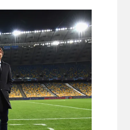
משתתפים וזוכים בפרסים
מכבי ת
הפועל 
תקנון משתתפים וזוכים בפרסים
הפועל 
תקנון עבור פעילות אלקטרה
הפועל 
תקנון עבור פעילות ספורט 1 – "מרלן"
מכבי נ
טניס
בני יהו
גיימינג E-Sports
תנאי שימוש
מדיניות פרטיות
תקנון פעילות ספורט 1
רשיון להקרנה פומבית לבית עסק
הצטרפות לחבילת הערוצים
לוח דרושים – ג'ובנט
תגיות