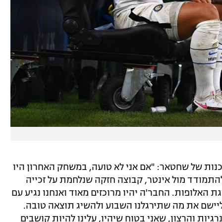
נות של שחטאר: "אם אני לא טועה, במשחק האחרון היו
ה שחקנים מעל גיל 22. עלינו להתמודד מול אינטר, קבוצה חזקה שנלחמת על זכייה
 האלופות. החבר'ה יהיו מרוכזים מאוד ואנחנו נגיע עם
 ליישם את מה שתירגלנו השבוע ולהשיג תוצאה טובה.
גיות והרצון, שאני בטוח שיהיו, עלינו להיות קושבים