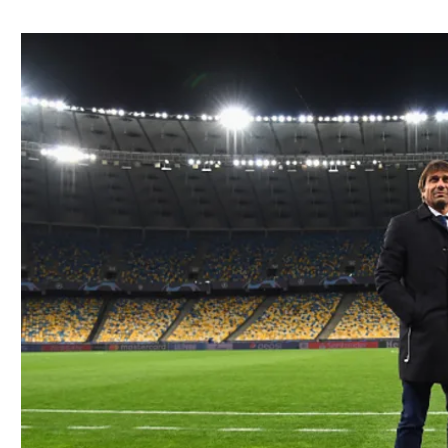
ל אביב
ליגה טורקית
תל אביב
ליגה סינית
חיפה
ליגה ברזילאית
באר שבע
ליגות נוספות
תניה
דה