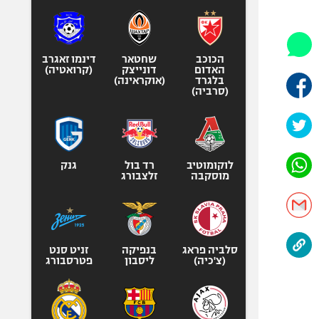
היאבקות WWE
אופניים
ספורט מוטורי
הכוכב
שחטאר
דינמו זאגרב
כדורמים
האדום
דונייצק
(קרואטיה)
בלגרד
(אוקראינה)
פוטבול אמריקאי NFL
(סרביה)
בייסבול MLB
ספורט אתגרי
ואקסטרים
לוקומוטיב
רד בול
גנק
אומנויות לחימה
מוסקבה
זלצבורג
גיימינג E-Sports
סלביה פראג
בנפיקה
זניט סנט
(צ'כיה)
ליסבון
פטרסבורג