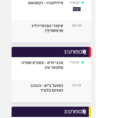
עכשיו
מידלסברו - רקסהאם
ישיר
00:00
סיפורי הפרמיירליג
(איפסוויץ')
עכשיו
מכבי ת"א - צסק"א סופיה
(מקוצר 10)
23:45
הפועל ב"ש - הכוכב
האדום בלגרד