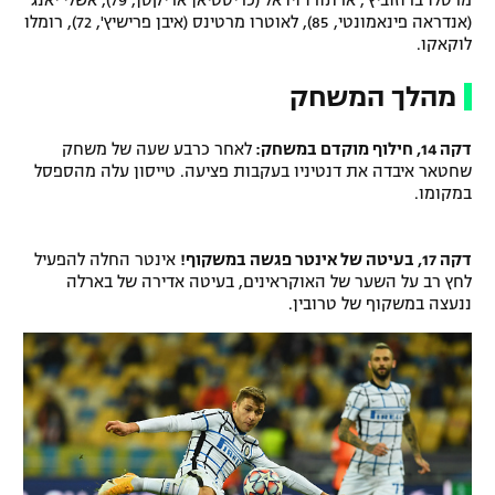
מרסלו ברוזוביץ', ארתורו וידאל (כריסטיאן אריקסן, 79), אשלי יאנג
(אנדראה פינאמונטי, 85), לאוטרו מרטינס (איבן פרישיץ', 72), רומלו
לוקאקו.
מהלך המשחק
דקה 14, חילוף מוקדם במשחק:
לאחר כרבע שעה של משחק
שחטאר איבדה את דנטיניו בעקבות פציעה. טייסון עלה מהספסל
במקומו.
דקה 17, בעיטה של אינטר פגשה במשקוף!
אינטר החלה להפעיל
לחץ רב על השער של האוקראינים, בעיטה אדירה של בארלה
ננעצה במשקוף של טרובין.