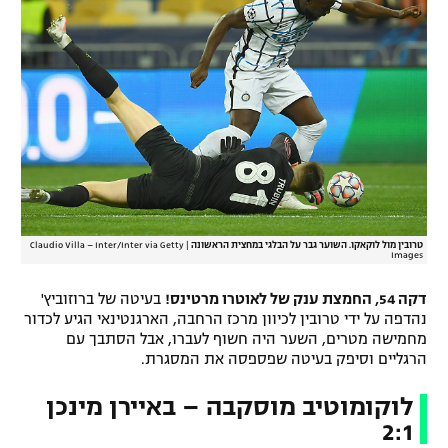
טרובין מול לוקאקו. השוער גבר על הבלגי במחצית הראשונה
|
Claudio Villa – Inter/Inter via Getty
Images
דקה 54, החמצת ענק של לאוטרו מרטינס!
בעיטה של ברוזוביץ'
נהדפה על ידי טרובין לכיוון מרכז הרחבה, הארגנטינאי הגיע לכדור
מחמישה מטרים, השער היה חשוף לעברו, אבל הסתבך עם
הרגליים וסיפק בעיטה שפספסה את המסגרת.
לוקומוטיב מוסקבה – באיירן מינכן
2:1