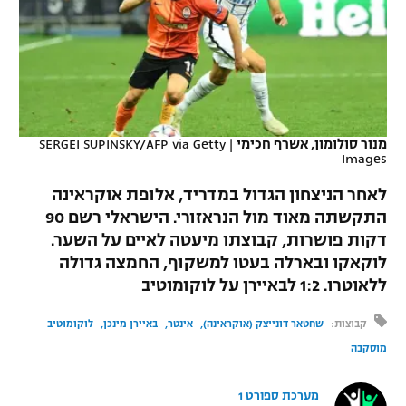
כדורסל נשים
נבחרת ישראל
יורוליג
ליגה ספרדית
טניס
VOD
מכבי תל אביב
מכבי חיפה
יורוקאפ
ליגה איטלקית
כדוריד
הפועל חולון
בית"ר ירושלים
רץ ברשת
ליגה צרפתית
כדורעף
מנור סולומון, אשרף חכימי
|
SERGEI SUPINSKY/AFP via Getty
הפועל ירושלים
מכבי תל אביב
Images
ליגה הולנדית
שחייה
תוצאות
דני אבדיה
לאחר הניצחון הגדול במדריד, אלופת אוקראינה
הפועל תל אביב
ליגה טורקית
התקשתה מאוד מול הנראזורי. הישראלי רשם 90
ג'ודו
דקות פושרות, קבוצתו מיעטה לאיים על השער.
הפועל חיפה
לוח שידורים
ליגה סינית
לוקאקו ובארלה בעטו למשקוף, החמצה גדולה
אגרוף
ללאוטרו. 1:2 לבאיירן על לוקומוטיב
הפועל באר שבע
ליגה ברזילאית
ברחבה
ספורט אולימפי
קבוצות:
שחטאר דונייצק (אוקראינה)
אינטר
באיירן מינכן
לוקומוטיב
מכבי נתניה
ליגות נוספות
מוסקבה
UFC
"מעל הליגה" – פודקאסט
בני יהודה
מערכת ספורט 1
היאבקות WWE