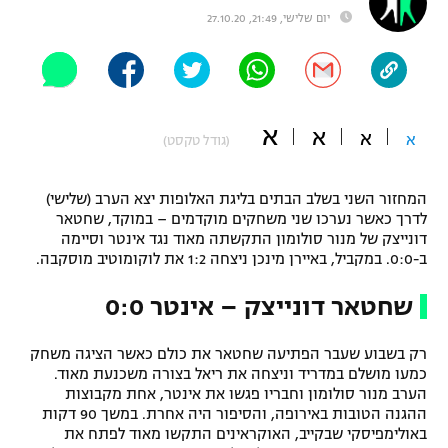
יום שלישי, 21:49, 27.10.20
"מחצית בשכונה" – פודקאסט
אופניים
ספורט מוטורי
משתתפים וזוכים בפרסים
א
א
א
כדורמים
א
(גודל טקסט)
תקנון משתתפים וזוכים בפרסים
טניס
פוטבול אמריקאי NFL
המחזור השני בשלב הבתים בליגת האלופות יצא הערב (שלישי)
תקנון עבור פעילות אלקטרה
לדרך כאשר נערכו שני משחקים מוקדמים – במוקד, שחטאר
גיימינג E-Sports
בייסבול MLB
דונייצק של מנור סולומון התקשתה מאוד נגד אינטר וסיימה
תקנון עבור פעילות ספורט 1 – "מרלן"
ב-0:0. במקביל, באיירן מינכן ניצחה 1:2 את לוקומוטיב מוסקבה.
ספורט אתגרי ואקסטרים
תנאי שימוש
שחטאר דונייצק – אינטר 0:0
אומנויות לחימה
רק בשבוע שעבר הפתיעה שחטאר את כולם כאשר הציגה משחק
מדיניות פרטיות
כמעו מושלם במדריד וניצחה את ריאל בצורה משכנעת מאוד.
גיימינג E-Sports
הערב מנור סולומון וחבריו פגשו את אינטר, אחת מקבוצות
ההגנה הטובות באירופה, והסיפור היה אחרת. במשך 90 דקות
תקנון פעילות ספורט 1
באולימפיסקי שבקייב, האוקראינים התקשו מאוד לפתח את