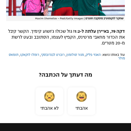
שחקני לוקומוטיב מוסקבה חוגגים
|
Maxim Shemetov – Pool/Getty Images
דקה 79, באיירן עלתה ל-1:2!
גול שכולו ג'ושוע קימיך. הקשר קיבל
את הכדור מחאבי מרטינס, הקפיץ לעצמו, הסתובב ובעט לרשת
מ-20 מטרים.
עוד באותו נושא:
האנזי פליק
,
מנור סולומון
,
רוברט לבנדובסקי
,
רומלו לוקאקו
,
תומאס
מולר
מה דעתך על הכתבה?
אהבתי
לא אהבתי