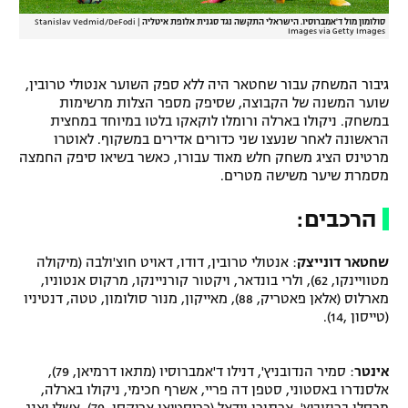
סולומון מול ד'אמברוסיו. הישראלי התקשה נגד סגנית אלופת איטליה
|
Stanislav Vedmid/DeFodi
Images via Getty Images
גיבור המשחק עבור שחטאר היה ללא ספק השוער אנטולי טרובין,
שוער המשנה של הקבוצה, שסיפק מספר הצלות מרשימות
במשחק. ניקולו בארלה ורומלו לוקאקו בלטו במיוחד במחצית
הראשונה לאחר שנעצו שני כדורים אדירים במשקוף. לאוטרו
מרטינס הציג משחק חלש מאוד עבורו, כאשר בשיאו סיפק החמצה
מסמרת שיער משישה מטרים.
הרכבים:
שחטאר דונייצק
: אנטולי טרובין, דודו, דאויט חוצ'ולבה (מיקולה
מטוויינקו, 62), ולרי בונדאר, ויקטור קורניינקו, מרקוס אנטוניו,
מארלוס (אלאן פאטריק, 88), מאייקון, מנור סולומון, טטה, דנטיניו
(טייסון ,14).
אינטר
: סמיר הנדובניץ', דנילו ד'אמברוסיו (מתאו דרמיאן, 79),
אלסנדרו באסטוני, סטפן דה פריי, אשרף חכימי, ניקולו בארלה,