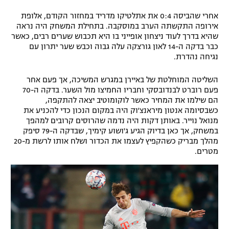
אחרי שהביסה 0:4 את אתלטיקו מדריד במחזור הקודם, אלופת
אירופה התקשתה הערב במוסקבה. בתחילת המשחק היה נראה
שהיא בדרך לעוד ניצחון אופייני בו היא תכבוש שערים רבים, כאשר
כבר בדקה ה-14 לאון גורצקה עלה גבוה וכבש שער יתרון עם
נגיחה נהדרת.
השליטה המוחלטת של באיירן במגרש המשיכה, אך פעם אחר
פעם רוברט לבנדובסקי וחבריו החמיצו מול השער. בדקה ה-70
הם שילמו את המחיר כאשר לוקומוטיב יצאה להתקפה,
כשבסיומה אנטון מיראנצ'וק היה במקום הנכון כדי להכניע את
מנואל נוייר. באותן דקות היה נדמה שהרוסים קרובים למהפך
במשחק, אך כאן בדיוק הגיע ג'ושוע קימיך, שבדקה ה-79 סיפק
מהלך מבריק כשהקפיץ לעצמו את הכדור ושלח אותו לרשת מ-20
מטרים.