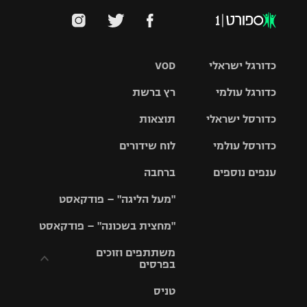
כדורגל ישראלי
VOD
כדורגל עולמי
רץ ברשת
ליגת העל
כדורסל ישראלי
תוצאות
ליגת
ליגה לאומית
האלופות
כדורסל עולמי
לוח שידורים
ליגת ווינר
סל
גביע הטוטו
ענפים נוספים
ברחבה
ליגה
NBA
אירופית
"מעל הליגה" – פודקאסט
ליגה לאומית
ליגיונרים
טניס
יורוליג
ליגה אנגלית
"מחצית בשכונה" – פודקאסט
כדורסל נשים
גביע המדינה
כדוריד
יורוקאפ
ליגה גרמנית
משתתפים וזוכים
בפרסים
מכבי תל
נבחרת
כדורעף
אביב
ישראל
ליגה
טניס
ספרדית
תקנון משתתפים