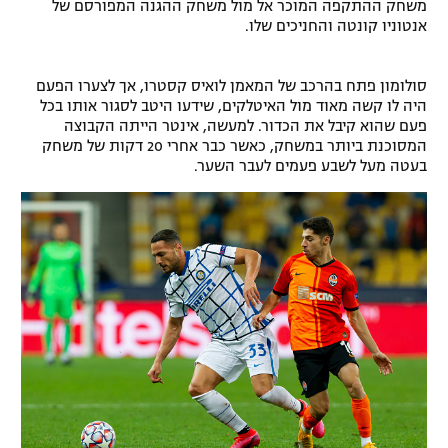
משחק ההתקפה המוכר אל מול משחק ההגנה המפורסם של
רשיון להקרנה פומבית לבית עסק
אנטוניו קונטה והחניכים שלו.
הצטרפות לחבילת הערוצים
סולומון פתח בהרכב של המאמן לואיס קסטרו, אך לצערו הפעם
היה לו קשה מאוד מול האיטלקים, שידעו היטב לסגור אותו בכל
לוח דרושים – ג'ובנט
פעם שהוא קיבל את הכדור. למעשה, אינטר הייתה הקבוצה
המסוכנת ביותר במשחק, כאשר כבר אחרי 20 דקות של משחק
בעטה מעל לשבע פעמים לעבר השער.
תגיות
המגזין