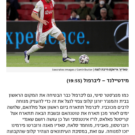
טאדיץ'. אייאקס חייבת לנצח
|
Soccrates Images / Contributor
מידטיילנד – ליברפול (19:55)
כמו מנצ'סטר סיטי, גם ליברפול כבר הבטיחה את המקום הראשון
בבית והמנג'ר יורגן קלופ צפוי לנצל את זה כדי להעניק מנוחה
לרבים מכוכביו. ליברפול תתארח ביום ראשון אצל פולהאם, שלושה
ימים לאחר מכן תארח את טוטנהאם ובשבת הבאה תתארח אצל
קריסטל פאלאס, לו"ז אינטנסיבי ועל כן עושה רושם שאנדי
רוברטסון, פאביניו, מוחמד סלאח, סאדיו מאנה ורוברטו פירמינו
יזכו למנוחה. עם זאת, במסיבת העיתונאים הצהיר קלופ שהקבוצה