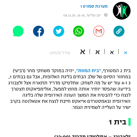
מערכת ספורט 1
"מחצית בשכונה" – פודקאסט
אופניים
יום שלישי, 16:16, 08.12.20
ספורט מוטורי
משתתפים וזוכים בפרסים
כדורמים
תקנון משתתפים וזוכים בפרסים
טניס
א
א
א
א
(גודל טקסט)
פוטבול אמריקאי NFL
תקנון עבור פעילות אלקטרה
גיימינג E-Sports
בית 2 המטורף,
"בית המוות"
, יהיה במוקד משחקי מחר (רביעי)
בייסבול MLB
תקנון עבור פעילות ספורט 1 – "מרלן"
במחזור הסיום של שלב הבתים בליגת האלופות, אבל גם בבתים 1,
3 ו-4 עוד יש על מה לשחק: אתלטיקו מדריד תתארח אצל זלצבורג
ספורט אתגרי ואקסטרים
בידיעה שהפסד יותיר אותה מחוץ למפעל, אולימפיאקוס תצטרך
תנאי שימוש
לנצח כדי להבטיח את המשך העונה האירופית שלה בליגה
אומנויות לחימה
האירופית ובאמסטרדם אייאקס חייבת לנצח את אטאלנטה בקרב
ישיר על העלייה לשמינית הגמר.
מדיניות פרטיות
גיימינג E-Sports
בית 1
תקנון פעילות ספורט 1