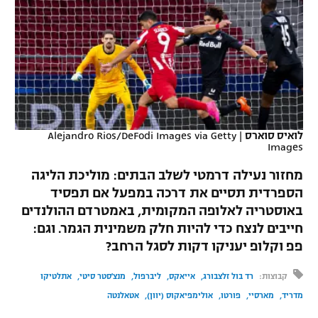
כדורסל נשים
נבחרת ישראל
יורוליג
ליגה ספרדית
טניס
VOD
מכבי תל אביב
מכבי חיפה
יורוקאפ
ליגה איטלקית
כדוריד
הפועל חולון
בית"ר ירושלים
רץ ברשת
ליגה צרפתית
כדורעף
הפועל ירושלים
מכבי תל אביב
ליגה הולנדית
לואיס סוארס
|
Alejandro Rios/DeFodi Images via Getty
שחייה
תוצאות
Images
דני אבדיה
הפועל תל אביב
ליגה טורקית
מחזור נעילה דרמטי לשלב הבתים: מוליכת הליגה
ג'ודו
הפועל חיפה
לוח שידורים
הספרדית תסיים את דרכה במפעל אם תפסיד
ליגה סינית
באוסטריה לאלופה המקומית, באמטרדם ההולנדים
אגרוף
הפועל באר שבע
חייבים לנצח כדי להיות חלק משמינית הגמר. וגם:
ליגה ברזילאית
ברחבה
ספורט אולימפי
פפ וקלופ יעניקו דקות לסגל הרחב?
מכבי נתניה
ליגות נוספות
קבוצות:
רד בול זלצבורג
אייאקס
ליברפול
מנצ'סטר סיטי
אתלטיקו
UFC
"מעל הליגה" – פודקאסט
בני יהודה
מדריד
מארסיי
פורטו
אולימפיאקוס (יוון)
אטאלנטה
היאבקות WWE