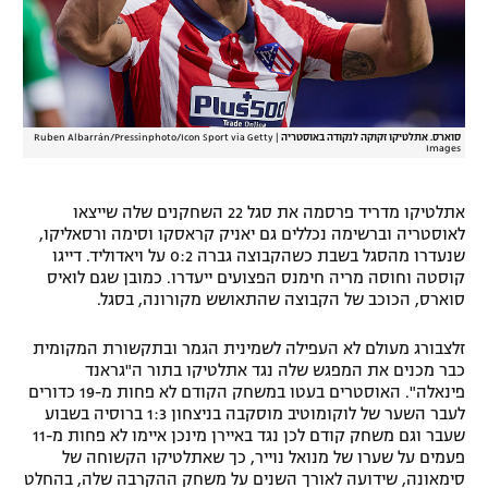
סוארס. אתלטיקו זקוקה לנקודה באוסטריה
|
Ruben Albarrán/Pressinphoto/Icon Sport via Getty
Images
אתלטיקו מדריד פרסמה את סגל 22 השחקנים שלה שייצאו
לאוסטריה וברשימה נכללים גם יאניק קראסקו וסימה ורסאליקו,
שנעדרו מהסגל בשבת כשהקבוצה גברה 0:2 על ויאדוליד. דייגו
קוסטה וחוסה מריה חימנס הפצועים ייעדרו. כמובן שגם לואיס
סוארס, הכוכב של הקבוצה שהתאושש מקורונה, בסגל.
זלצבורג מעולם לא העפילה לשמינית הגמר ובתקשורת המקומית
כבר מכנים את המפגש שלה נגד אתלטיקו בתור ה"גראנד
פינאלה". האוסטרים בעטו במשחק הקודם לא פחות מ-19 כדורים
לעבר השער של לוקומוטיב מוסקבה בניצחון 1:3 ברוסיה בשבוע
שעבר וגם משחק קודם לכן נגד באיירן מינכן איימו לא פחות מ-11
פעמים על שערו של מנואל נוייר, כך שאתלטיקו הקשוחה של
סימאונה, שידועה לאורך השנים על משחק ההקרבה שלה, בהחלט