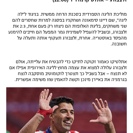
זלצבורג – אתלטיקו מדריד (22:00)
רשיון להקרנה פומבית לבית עסק
מוליכת הליגה הספרדית בסכנת הדחה ממשית. בניגוד ל"לה
ליגה", שם דייגו סימאונה ושחקניו בפסגה למרות שחסרים להם
הצטרפות לחבילת הערוצים
שני משחקים, בליגת האלופות הם ניצחו רק פעם אחת, 2:3 את
זלצבורג, ובשביל להעפיל לשמינית גמר המפעל הם חייבים להימנע
לוח דרושים – ג'ובנט
מהפסד באוסטריה. אחרת, זלצבורג תעקוף אותה ותעלה על
חשובנה.
תגיות
אתלטיקו כאמור זקוקה לתיקו כדי להבטיח את עלייתה, אולם
המגזין
זלצבורג עלולה למצוא את עצמה מחוץ לליגה האירופית אפילו אם
לא תנצח – אבל בשביל כך תצטרך לוקומוטיב מוסקבה לנצח
בגרמניה את באיירן מינכן וקשה להאמין שזו משימה אפשרית.