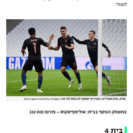
לנצח".
טורס, פודן וסטרלינג. הצעירים ישחקו? לא בטוח לפי פפ
|
Alex Caparros/Getty Images
במשחק הנוסף בבית: אולימפיאקוס – פורטו (22:00)
בית 4