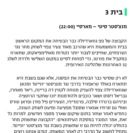
בית 3
מנצ'סטר סיטי – מארסיי (22:00)
הקבוצה של פפ גווארדיולה כבר הבטיחה את המקום הראשון
בבית והמשמעות היא שהרכב מאוד צעיר צפוי לשחק מחר נגד
הצרפתים, שחייבים לצבור יותר נקודות מאולימפיאקוס, שתארח
במקביל את פורטו, כדי לפחות לסיים במקום השלישי ולרדת לשלב
32 האחרונות שלהליגה האירופית.
לא רק שסיטי כבר הבטיחה את הפסגה, אלא שגם בשבת היא
תתארח באולד טראפורד בדרבי נגד מנצ'סטר יונייטד ומכאן
שגווארדיולה צפוי להעניק מנוחה לקווין דה בריינה, ריאד מאחרז,
גבריאל ז'סוס ושאר כוכבים ולהזדמנות יזכו שחקני הרוטציה
וביניהם ברנרדו סילבה, פרננדיניו, הצעירים פיל פודן ופראן טורס
ואולי גם סרחיו אגוארו שסובל מפציעה ומיעט לשחק העונה,
כחודש לאחר שחזר בתום שיקום שארך מספר חודשים. למרות כל
זאת, אמר המנג'ר במסיבת העיתונאים: "הקבוצה שתשחק מחר
בהחלט יכולה להיות גם זו שתשחק בשבת נגד מנצ'סטר יונייטד.
נתחיל לחשוב על הדרבי רק לאחר המשחק, קודם אנחנו רוצים