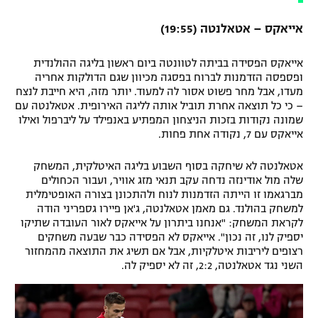
אייאקס – אטאלנטה (19:55)
אייאקס הפסידה בביתה לטוונטה ביום ראשון בליגה ההולנדית
ופספסה הזדמנות לברוח בפסגה מכיוון שגם הדולקות אחריה
מעדו, אבל מחר פשוט אסור לה למעוד. יותר מזה, היא חייבת לנצח
– כי כל תוצאה אחרת תוביל אותה לליגה האירופית. אטאלנטה עם
שמונה נקודות בזכות הניצחון המפתיע באנפילד על ליברפול ואילו
אייאקס עם 7, נקודה אחת פחות.
אטאלנטה לא שיחקה בסוף השבוע בליגה האיטלקית, המשחק
שלה מול אודינזה נדחה עקב תנאי מזג אוויר, ועבור הכחולים
מברגאמו זו הייתה הזדמנות לנוח ולהתכונן בצורה האופטימלית
למשחק בהולנד. גם מאמן אטאלנטה, ג'אן פיירו גספריני הודה
לקראת המשחק: "אנחנו ביתרון על אייאקס לאור העובדה שתיקו
יספיק לנו, זה נכון". אייאקס לא הפסידה כבר שבעה משחקים
רצופים ליריבות איטלקיות, אבל אם תשיג את התוצאה מהמחזור
השני נגד אטאלנטה, 2:2, זה לא יספיק לה.