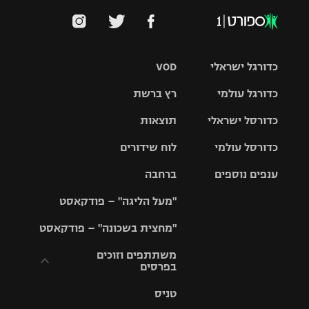
כדורגל ישראלי
VOD
כדורגל עולמי
רץ ברשת
ליגת העל
כדורסל ישראלי
תוצאות
ליגת
ליגה לאומית
האלופות
כדורסל עולמי
לוח שידורים
ליגת ווינר
סל
גביע הטוטו
ענפים נוספים
ברחבה
ליגה
NBA
אירופית
"מעל הליגה" – פודקאסט
ליגה לאומית
ליגיונרים
טניס
יורוליג
ליגה אנגלית
"מחצית בשכונה" – פודקאסט
כדורסל נשים
גביע המדינה
כדוריד
יורוקאפ
ליגה גרמנית
משתתפים וזוכים
בפרסים
מכבי תל
נבחרת
כדורעף
אביב
ישראל
ליגה
טניס
ספרדית
תקנון משתתפים