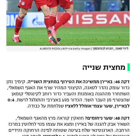
לירוי סאנה , רוברט לבנדובסקי
|
ALBERTO PIZZOLI/AFP via Getty Images
מחצית שנייה
דקה 46: באיירן ממשיכה את הטירוף במחצית השנייה.
קימיך נתן
כדור עומק נהדר לסאנה, הקיצוני המהיר שרף את האגף השמאלי,
השתחרר מההגנה באומנות והעביר כדור רוחב לקינגסלי קומאן
שהצטרף מן העבר השני. הכדור פגע באצ'רבי והתגלגל לרשת.
0:4
לבאיירן, שער עצמי אומלל ללאציו
שנלחמת על כבודה.
דקה 48: שער ניחומים?
חואקין קוראה פרץ מהאגף השמאלי,
השאיר אבק להגנה של באיירן ומצא את עצמו פנוי לחלוטין במרכז
הרחבה. הארגנטינאי שלח בעיטה שטוחה לפינה הרחוקה והידיים