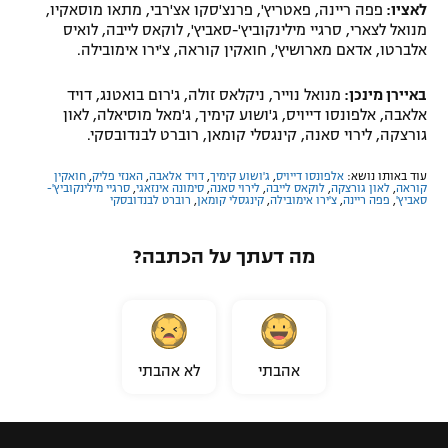
לאציו:
פפה ריינה, פאטריץ', פרנצ'סקו אצ'רבי, מתאו מוסאקיו,
מנואל לצארי, סרגיי מילינקוביץ'-סאביץ', לוקאס לייבה, לואיס
אלברטו, אדאם מארושיץ', חואקין קוראה, צ'ירו אימובילה.
באיירן מינכן:
מנואל נוייר, ניקלאס זולה, ג'רום בואטנג, דויד
אלאבה, אלפונסו דייויס, ג'ושוע קימיך, ג'מאל מוסיאלה, לאון
גורצקה, לירוי סאנה, קינגסלי קומאן, רוברט לבנדובסקי.
עוד באותו נושא:
אלפונסו דייויס
,
ג'ושוע קימיך
,
דויד אלאבה
,
האנזי פליק
,
חואקין
קוראה
,
לאון גורצקה
,
לוקאס לייבה
,
לירוי סאנה
,
סימונה אינזאגי
,
סרגיי מילינקוביץ'-
סאביץ'
,
פפה ריינה
,
צ'ירו אימובילה
,
קינגסלי קומאן
,
רוברט לבנדובסקי
מה דעתך על הכתבה?
אהבתי
לא אהבתי