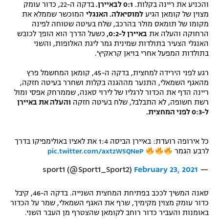
והכניע את ריינה בקלות.
0:1 לבאיירן.
בדקה ה-22, כדור עומק
רשיון להקרנה פומבית לבית עסק
מצוין של קומאן הגיע
למוסיאלה. האנגלי
המוכשר שממלא את
מקומו של תומאס מולר בהרכב, שלח בעיטה שטוחה לפינה
הרחוקה והעלה את
באיירן ל-0:2,
כשעל הדרך הוא הופך לכובש
הצטרפות לחבילת הערוצים
האנגלי הצעיר בתולדות שמינית גמר ליגת האלופות, והשני
בתולדות המפעל אחרי בויאן קראקיץ'.
לוח דרושים – ג'ובנט
רגע לפני הירידה למחצית, בדקה ה-45, קומאן המחשמל פרץ
תגיות
מהאגף השמאלי, התנער מההגנה בקלות ושחרר בעיטה חזקה,
ריינה הדף את הכדור לרגליו של לירוי סאנה, שממרחק אפסי ומול
רשת חשופה, לא התבלבל, שלח בעיטה חזקה
והעלה את באיירן
המגזין
ל-0:3 לפני המחצית.
כל אירופה רועדת: באיירן הביסה 1:4 את לאציו באולימפיקו בדרך
לרבע הגמר
pic.twitter.com/axtzW5QNeP
February 23, 2021
— sport1 (@Sport1_Sport2)
סאנה המשיך לככב בפתיחת המחצית השנייה. בדקה ה-46, קיבל
כדור עומק מצוין מקימיך, שרף את האגף השמאלי, שמר על הכדור
באומנות והעביר כדור רוחב לקומאן שהצטרף מן העבר השני.