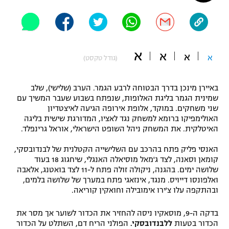
"מחצית בשכונה" – פודקאסט
אופניים
ספורט מוטורי
משתתפים וזוכים בפרסים
א
א
א
א
(גודל טקסט)
כדורמים
תקנון משתתפים וזוכים בפרסים
טניס
באיירן מינכן בדרך הבטוחה לרבע הגמר. הערב (שלישי), שלב
פוטבול אמריקאי NFL
שמינית הגמר בליגת האלופות, שנפתח בשבוע שעבר המשיך עם
תקנון עבור פעילות אלקטרה
שני משחקים. במוקד, אלופת אירופה הגיעה לאיצטדיון
גיימינג E-Sports
האולימפיקו ברומא למשחק נגד לאציו, המדורגת שישית בליגה
בייסבול MLB
תקנון עבור פעילות ספורט 1 – "מרלן"
האיטלקית. את המשחק ניהל השופט הישראלי, אוראל גרינפלד.
ספורט אתגרי ואקסטרים
האנסי פליק פתח בהרכב עם השלישייה הקטלנית של לבנדובסקי,
תנאי שימוש
קומאן וסאנה, לצד ג'מאל מוסיאלה האנגלי, שיחגוג 18 בעוד
אומנויות לחימה
שלושה ימים. בהגנה, ניקולה זולה פתח ל-11 לצד בואטנג, אלאבה
ואלפונסו דייויס. מנגד, אינזאגי פתח במערך של שלושה בלמים,
מדיניות פרטיות
ובהתקפה עלו צ'ירו אימובילה וחואקין קוריאה.
גיימינג E-Sports
בדקה ה-9, מוסאקיו ניסה להחזיר את הכדור לשוער אך מסר את
תקנון פעילות ספורט 1
הכדור בטעות
ללבנדובסקי.
הפולני הריח דם, השתלט על הכדור