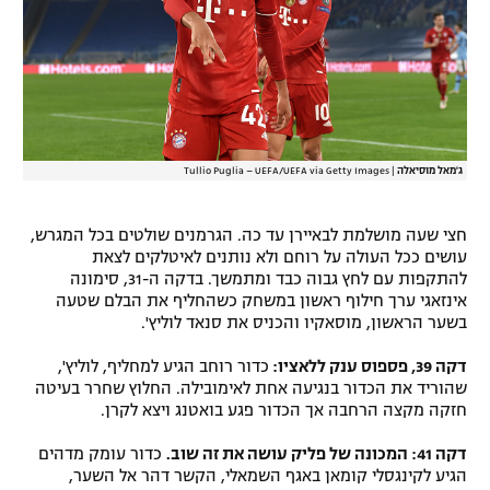
ג'מאל מוסיאלה
|
Tullio Puglia – UEFA/UEFA via Getty Images
חצי שעה מושלמת לבאיירן עד כה. הגרמנים שולטים בכל המגרש,
עושים ככל העולה על רוחם ולא נותנים לאיטלקים לצאת
להתקפות עם לחץ גבוה כבד ומתמשך. בדקה ה-31, סימונה
אינזאגי ערך חילוף ראשון במשחק כשהחליף את הבלם שטעה
בשער הראשון, מוסאקיו והכניס את סנאד לוליץ'.
דקה 39, פספוס ענק ללאציו:
כדור רוחב הגיע למחליף, לוליץ',
שהוריד את הכדור בנגיעה אחת לאימובילה. החלוץ שחרר בעיטה
חזקה מקצה הרחבה אך הכדור פגע בואטנג ויצא לקרן.
דקה 41: המכונה של פליק עושה את זה שוב.
כדור עומק מדהים
הגיע לקינגסלי קומאן באגף השמאלי, הקשר דהר אל השער,