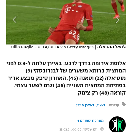
כדורסל נשים
נבחרת ישראל
יורוליג
ליגה ספרדית
טניס
VOD
מכבי תל אביב
מכבי חיפה
יורוקאפ
ליגה איטלקית
כדוריד
הפועל חולון
בית"ר ירושלים
רץ ברשת
ליגה צרפתית
כדורעף
T
ג'מאל מוסיאלה
|
Tullio Puglia - UEFA/UEFA via Getty Images
רוב
הפועל ירושלים
מכבי תל אביב
ליגה הולנדית
שחייה
תוצאות
דני אבדיה
אלופת אירופה בדרך לרבע: באיירן עלתה ל-0:3 לפני
הפועל תל אביב
ליגה טורקית
המחצית ברומא משערים של לבנדובסקי (9)
ג'ודו
מוסיאלה (22) וסאנה (45). האחרון סיפק מבצע אדיר
הפועל חיפה
לוח שידורים
ליגה סינית
בפתיחת המחצית השנייה (46) וגרם לשער עצמי.
אגרוף
קוראה (48) רק צימק
הפועל באר שבע
ליגה ברזילאית
ברחבה
ספורט אולימפי
קבוצות:
לאציו
באיירן מינכן
מכבי נתניה
ליגות נוספות
UFC
"מעל הליגה" – פודקאסט
בני יהודה
מערכת ספורט 1
היאבקות WWE
יום שלישי, 00:00, 23.02.21