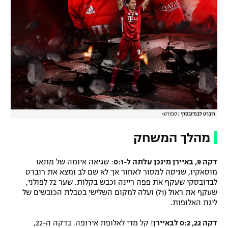
רוברט לבנדובסקי
|
ספורט1
מהלך המשחק
דקה 9, באיירן מינכן עלתה ל-0:1
: שגיאה איומה של מתאו
מוסאקיו, שניסה למסור לאחור אך לא שם לב ומצא את רוברט
לבדובסקי שעקף את פפה ריינה וכבש בקלות. שער 72 לפולני,
שעקף את ראול (71) ועלה למקום השלישי בטבלת הכובשים של
ליגת האלופות.
דקה 22, 0:2 לבאיירן
! קל מדי לאלופת אירופה. בדקה ה-22,