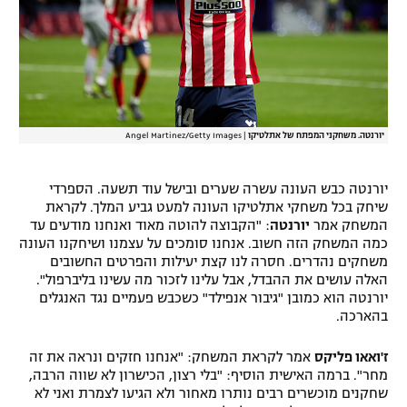
יורנטה. משחקני המפתח של אתלטיקו
|
Angel Martinez/Getty Images
יורנטה כבש העונה עשרה שערים ובישל עוד תשעה. הספרדי
שיחק בכל משחקי אתלטיקו העונה למעט גביע המלך. לקראת
המשחק אמר
יורנטה
: "הקבוצה להוטה מאוד ואנחנו מודעים עד
כמה המשחק הזה חשוב. אנחנו סומכים על עצמנו ושיחקנו העונה
משחקים נהדרים. חסרה לנו קצת יעילות והפרטים החשובים
האלה עושים את ההבדל, אבל עלינו לזכור מה עשינו בליברפול".
יורנטה הוא כמובן "גיבור אנפילד" כשכבש פעמיים נגד האנגלים
בהארכה.
ז'ואאו פליקס
אמר לקראת המשחק: "אנחנו חזקים ונראה את זה
מחר". ברמה האישית הוסיף: "בלי רצון, הכישרון לא שווה הרבה,
שחקנים מוכשרים רבים נותרו מאחור ולא הגיעו לצמרת ואני לא