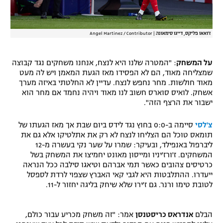
ז'ואאו פליקס, דייגו סימאונה
|
Angel Martinez / Contributor
על המשחק
: "המטרה שלנו היא לנצח, אנחנו משחקים נגד קבוצה
שמצליחה מאוד, הם לא הפסידו מאז הגעת המאמן ויש לה מעט
מאוד חולשות. מחר נחפש לנצח. עדיין לא החלטתי באיזה מערך
אשחק. לואיס סוארס חשוב לנו מאוד ויהיה נחמד אם מחר הוא
ישבור את הרצף הזה".
צ'לסי
סיימה ב-0:0 בחוץ נגד לידס ביום שבת אך מאז הגעתו של
תומאס טוכל הם הצליחו לנצח לא רק את אתלטיקו אלא גם את
ליברפול באנפילד, ובעיקר: שמרו על שער נקי בעשרה מ-12
המשחקים. ז'ורז'יניו ומייסון מאונט יחמיצו את המשחק בשל
כרטיסים צהובים כאשר תמי אברהם וטיאגו סילבה ככל הנראה
ייעדרו. ההתלבטות היא לגבי קאי האברץ שצפוי לרדת לספסל
לטובת טימו ורנר. גם ז'ירו שלא שיחק בליגה יחזור ל-11.
הבלם
אנדראס כריסטנסן
אמר: "זה משחק מכריע עבור כולם,