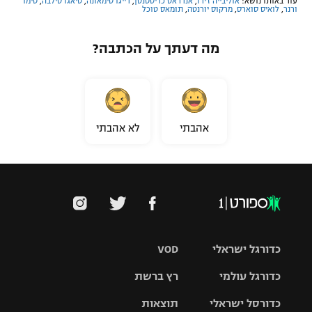
עוד באותו נושא:
אוליבייה ז'ירו
,
אנדראס כריסטנסן
,
דייגו סימאונה
,
טיאגו סילבה
,
טימו
ורנר
,
לואיס סוארס
,
מרקוס יורנטה
,
תומאס טוכל
מה דעתך על הכתבה?
אהבתי
לא אהבתי
כדורגל ישראלי
VOD
כדורגל עולמי
רץ ברשת
ליגת העל
כדורסל ישראלי
תוצאות