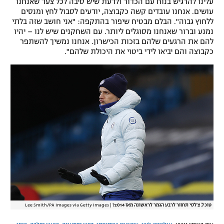
עלינו להרגיש בנוח עם הכדור ולדעת שיש סיבה לכל צעד שאנחנו
עושים. אנחנו עובדים קשה כקבוצה, יודעים לסבול לחץ ומנסים
ללחוץ גבוה". הבלם מבטיח שיפור בהתקפה: "אני חושב שזה בלתי
נמנע וברור שאנחנו מסוגלים ליותר. עם השחקנים שיש לנו – יהיו
להם את הרגעים שלהם בזכות הכישרון. אנחנו נמשיך להשתפר
כקבוצה והם יביאו לידי ביטוי את היכולת שלהם".
טוכל. צ'לסי תחזור לרבע הגמר לראשונה מאז 2014?
|
Lee Smith/PA Images via Getty Images