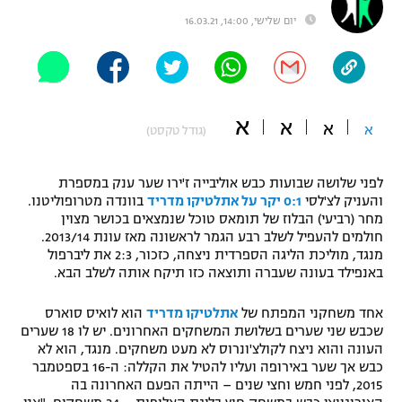
"מחצית בשכונה" – פודקאסט
יום שלישי, 14:00, 16.03.21
אופניים
ספורט מוטורי
משתתפים וזוכים בפרסים
א
כדורמים
א
א
א
(גודל טקסט)
תקנון משתתפים וזוכים בפרסים
טניס
פוטבול אמריקאי NFL
תקנון עבור פעילות אלקטרה
לפני שלושה שבועות כבש אוליבייה ז'ירו שער ענק במספרת
והעניק לצ'לסי
0:1 יקר על אתלטיקו מדריד
בוונדה מטרופוליטנו.
גיימינג E-Sports
בייסבול MLB
מחר (רביעי) הבלוז של תומאס טוכל שנמצאים בכושר מצוין
תקנון עבור פעילות ספורט 1 – "מרלן"
חולמים להעפיל לשלב רבע הגמר לראשונה מאז עונת 2013/14.
ספורט אתגרי ואקסטרים
מנגד, מוליכת הליגה הספרדית ניצחה, כזכור, 2:3 את ליברפול
תנאי שימוש
באנפילד בעונה שעברה ותוצאה כזו תיקח אותה לשלב הבא.
אומנויות לחימה
אחד משחקני המפתח של
אתלטיקו מדריד
הוא לואיס סוארס
מדיניות פרטיות
שכבש שני שערים בשלושת המשחקים האחרונים. יש לו 18 שערים
גיימינג E-Sports
העונה והוא ניצח לקולצ'ונרוס לא מעט משחקים. מנגד, הוא לא
כבש אך שער באירופה ועליו להטיל את הקללה: ה-16 בספטמבר
תקנון פעילות ספורט 1
2015, לפני חמש וחצי שנים – הייתה הפעם האחרונה בה