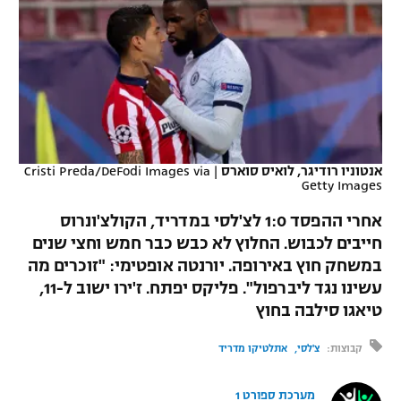
כדורסל נשים
נבחרת ישראל
יורוליג
ליגה ספרדית
טניס
VOD
מכבי תל אביב
מכבי חיפה
יורוקאפ
ליגה איטלקית
כדוריד
הפועל חולון
בית"ר ירושלים
רץ ברשת
ליגה צרפתית
כדורעף
הפועל ירושלים
מכבי תל אביב
ליגה הולנדית
אנטוניו רודיגר, לואיס סוארס
|
Cristi Preda/DeFodi Images via
שחייה
תוצאות
Getty Images
דני אבדיה
הפועל תל אביב
ליגה טורקית
אחרי ההפסד 1:0 לצ'לסי במדריד, הקולצ'ונרוס
ג'ודו
הפועל חיפה
לוח שידורים
חייבים לכבוש. החלוץ לא כבש כבר חמש וחצי שנים
ליגה סינית
במשחק חוץ באירופה. יורנטה אופטימי: "זוכרים מה
אגרוף
הפועל באר שבע
עשינו נגד ליברפול". פליקס יפתח. ז'ירו ישוב ל-11,
ליגה ברזילאית
ברחבה
ספורט אולימפי
טיאגו סילבה בחוץ
מכבי נתניה
ליגות נוספות
קבוצות:
צ'לסי
אתלטיקו מדריד
UFC
"מעל הליגה" – פודקאסט
בני יהודה
היאבקות WWE
מערכת ספורט 1