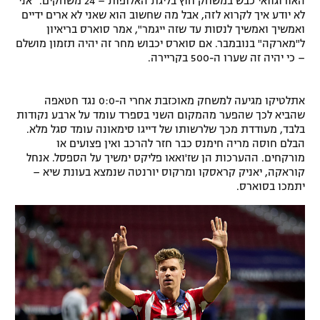
האורוגוואי כבש במשחק חוץ בליגת האלופות – 24 משחקים. "אני
לא יודע איך לקרוא לזה, אבל מה שחשוב הוא שאני לא ארים ידיים
רשיון להקרנה פומבית לבית עסק
ואמשיך ואמשיך לנסות עד שזה ייגמר", אמר סוארס בריאיון
ל"מארקה" בנובמבר. אם סוארס יכבוש מחר זה יהיה תזמון מושלם
הצטרפות לחבילת הערוצים
– כי יהיה זה שערו ה-500 בקריירה.
לוח דרושים – ג'ובנט
אתלטיקו מגיעה למשחק מאוכזבת אחרי ה-0:0 נגד חטאפה
שהביא לכך שהפער מהמקום השני בספרד עומד על ארבע נקודות
תגיות
בלבד, מעודדת מכך שלרשותו של דייגו סימאונה עומד סגל מלא.
הבלם חוסה מריה חימנס כבר חזר להרכב ואין פצועים או
המגזין
מורקחים. ההערכות הן שז'ואאו פליקס ימשיך על הספסל. אנחל
קוראקה, יאניק קראסקו ומרקוס יורנטה שנמצא בעונת שיא –
יתמכו בסוארס.