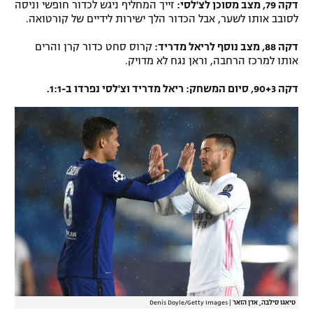
דקה 79, מצב מסוכן לצ'לסי:
זייך המחליף ניגש לכדור חופשי וניסה
לסובב אותו לשער, אבל הכדור הלך ישירות לידיים של קורטואה.
דקה 88, מצב נוסף לריאל מדריד:
קרוס סחט כדור קרן והרים
אותו למרכז הרחבה, וראן נגח לא מדויק.
דקה 90+3, סיום המשחק: ריאל מדריד וצ'לסי נפרדו ב-1:1.
טיאגו סילבה, אדן הזאר
|
Denis Doyle/Getty Images