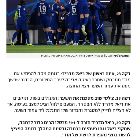
שחקני צ'לסי חוגגים
|
PIERRE-PHILIPPE MARCOU/AFP via Getty Images
דקה 23, איום ראשון של ריאל מדריד:
בנזמה ניסה להפתיע את
מנדי ממרחק ושחרר בעיטה אדירה לעבר החיבורים, הכדור שפשף
מעט את עמוד השער ויצא החוצה.
דקה 25, צ'לסי שוב מסכנת את השער:
האנגלים פשוט תוקפים
את ריאל מדריד ללא הפסקה. הפעם צ'ילוול הגיע למצב בעיטה, אך
לא הצליח לדייק למסגרת והכדור שלו התגלגל ליד עמוד השער.
דקה 29, ריאל מדריד חזרה ל-1:1! מרסלו הרים כדור לרחבה,
שחקני ריאל נגחו פעמיים ברחבה ובסיום המהלך בנזמה הפציץ
לרשת בחצי מספרת לרשת של מנדי.