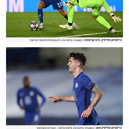
כריסטיאן פוליסיק, טיבו קורטואה
|
Darren Walsh/Chelsea FC via Getty Images
כריסטיאן פוליסיק חוגג
|
Gonzalo Arroyo – UEFA/UEFA via Getty Images