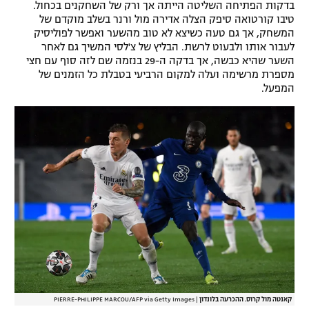
בדקות הפתיחה השליטה הייתה אך ורק של השחקנים בכחול.
רשיון להקרנה פומבית לבית עסק
טיבו קורטואה סיפק הצלה אדירה מול ורנר בשלב מוקדם של
המשחק, אך גם טעה כשיצא לא טוב מהשער ואפשר לפוליסיק
לעבור אותו ולבעוט לרשת. הבליץ של צ'לסי המשיך גם לאחר
הצטרפות לחבילת הערוצים
השער שהיא כבשה, אך בדקה ה-29 בנזמה שם לזה סוף עם חצי
מספרת מרשימה ועלה למקום הרביעי בטבלת כל הזמנים של
לוח דרושים – ג'ובנט
המפעל.
תגיות
המגזין
קאנטה מול קרוס. ההכרעה בלונדון
|
PIERRE-PHILIPPE MARCOU/AFP via Getty Images