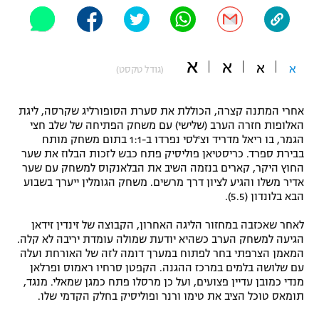
"מחצית בשכונה" – פודקאסט
אופניים
א
ספורט מוטורי
א
משתתפים וזוכים בפרסים
א
א
(גודל טקסט)
כדורמים
תקנון משתתפים וזוכים בפרסים
אחרי המתנה קצרה, הכוללת את סערת הסופורליג שקרסה, ליגת
טניס
האלופות חזרה הערב (שלישי) עם משחק הפתיחה של שלב חצי
פוטבול אמריקאי NFL
הגמר, בו ריאל מדריד וצ'לסי נפרדו ב-1:1 בתום משחק מותח
תקנון עבור פעילות אלקטרה
בבירת ספרד. כריסטיאן פוליסיק פתח כבש לזכות הבלוז את שער
גיימינג E-Sports
בייסבול MLB
החוץ היקר, קארים בנזמה השיב את הבלאנקוס למשחק עם שער
תקנון עבור פעילות ספורט 1 – "מרלן"
אדיר משלו והגיע לציון דרך מרשים. משחק הגומלין ייערך בשבוע
הבא בלונדון (5.5).
ספורט אתגרי ואקסטרים
תנאי שימוש
לאחר שאכזבה במחזור הליגה האחרון, הקבוצה של זינדין זידאן
אומנויות לחימה
הגיעה למשחק הערב כשהיא יודעת שמולה עומדת יריבה לא קלה.
המאמן הצרפתי בחר לפתוח במערך דומה לזה של האורחת ועלה
מדיניות פרטיות
עם שלושה בלמים במרכז ההגנה. הקפטן סרחיו ראמוס ופרלאן
גיימינג E-Sports
מנדי כמובן עדיין פצועים, ועל כן מרסלו פתח כמגן שמאלי. מנגד,
תומאס טוכל הציב את טימו ורנר ופוליסיק בחלק הקדמי שלו.
תקנון פעילות ספורט 1