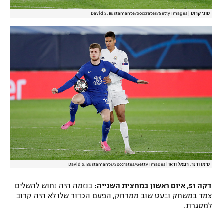
טוני קרוס
|
David S. Bustamante/Soccrates/Getty Images
טימו ורנר, רפאל וראן
|
David S. Bustamante/Soccrates/Getty Images
דקה 51, איום ראשון במחצית השנייה:
בנזמה היה נחוש להשלים
צמד במשחק ובעט שוב ממרחק, הפעם הכדור שלו לא היה קרוב
למסגרת.