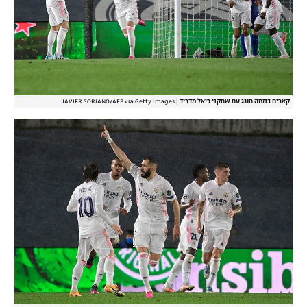
קארים בנזמה חוגג עם שחקני ריאל מדריד
|
JAVIER SORIANO/AFP via Getty Images