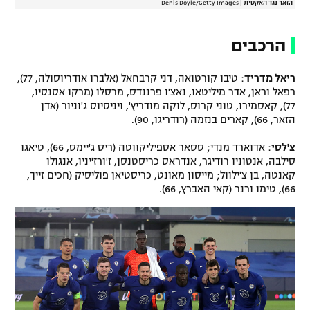
הזאר נגד האקסית
|
Denis Doyle/Getty Images
הרכבים
ריאל מדריד
: טיבו קורטואה, דני קרבחאל (אלברו אודריוסולה, 77),
רפאל וראן, אדר מיליטאו, נאצ'ו פרננדס, מרסלו (מרקו אסנסיו,
77), קאסמירו, טוני קרוס, לוקה מודריץ', ויניסיוס ג'וניור (אדן
הזאר, 66), קארים בנזמה (רודריגו, 90).
צ'לסי
: אדוארד מנדי; ססאר אספיליקווטה (ריס ג'יימס, 66), טיאגו
סילבה, אנטוניו רודיגר, אנדראס כריסטנסן, ז'ורז'יניו, אנגולו
קאנטה, בן צ'ילוול; מייסון מאונט, כריסטיאן פוליסיק (חכים זייך,
66), טימו ורנר (קאי האברץ, 66).