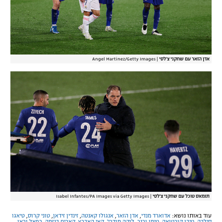
אדן הזאר עם שחקני צ'לסי
|
Angel Martinez/Getty Images
תומאס טוכל עם שחקני צ'לסי
|
Isabel Infantes/PA Images via Getty Images
עוד באותו נושא:
אדוארד מנדי
,
אדן הזאר
,
אנגולו קאנטה
,
זינדין זידאן
,
טוני קרוס
,
טיאגו
סילבה
,
טיבו קורטואה
,
טימו ורנר
,
לוקה מודרי'
,
קאי האברץ
,
קארים בנזמה
,
רפאל וראן
,