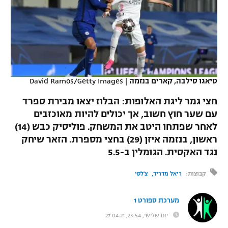
כדורסל נשים
נבחרת ישראל
יורוליג
ליגה ספרדית
טניס
VOD
מכבי תל אביב
מכבי חיפה
יורוקאפ
ליגה איטלקית
כדוריד
הפועל חולון
בית"ר ירושלים
רץ ברשת
ליגה צרפתית
כדורעף
טיאגו סילבה, קארים בנזמה
|
David Ramos/Getty Images
הפועל ירושלים
מכבי תל אביב
ליגה הולנדית
חצי גמר ליגת האלופות: הבלוז יצאו מבירת ספרד
שחייה
תוצאות
דני אבדיה
הפועל תל אביב
עם שער חוץ חשוב, אך יכולים להיות מאוכזבים
ליגה טורקית
לאחר שפתחו היטב את המשחק. פוליסיק כבש (14)
ג'ודו
הפועל חיפה
לוח שידורים
ראשון, בנזמה איזן (29) בחצי מספרת. הזאר שיחק
ליגה סינית
אגרוף
נגד האקסית. הגומלין ב-5.5
הפועל באר שבע
ליגה ברזילאית
ברחבה
קבוצות:
ריאל מדריד
צ'לסי
ספורט אולימפי
מכבי נתניה
ליגות נוספות
UFC
מערכת ספורט 1
"מעל הליגה" – פודקאסט
בני יהודה
יום שלישי, 23:54, 27.04.21
היאבקות WWE