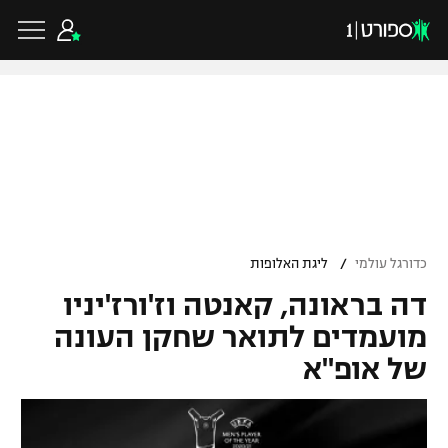
כדורגל ישראלי
ליגת העל
כדורגל עולמי
/
כדורגל עולמי
ליגת האלופות
ליגה לאומית
דה בראונה, קאנטה וז'ורז'יניו
ליגת האלופות
כדורסל ישראלי
גביע הטוטו
מועמדים לתואר שחקן העונה
ליגה אירופית
של אופ"א
ליגת ווינר סל
ליגיונרים
כדורסל עולמי
ליגה אנגלית
ליגה לאומית
גביע המדינה
NBA
ליגה גרמנית
ענפים נוספים