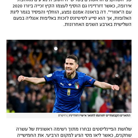
אירופה, כאשר ז'ורז'יניו גם הוסיף לעצמו הקיץ זכייה ביורו 2020
רשיון להקרנה פומבית לבית עסק
עם ה"אזורי". דה בראונה אמנם נפצע, הוחלף והפסיד בגמר ליגת
האלופות, אך הוא סייע לסיטיזנס לזכות באליפות אנגליה בפעם
הצטרפות לחבילת הערוצים
השלישית בארבע השנים האחרונות.
לוח דרושים – ג'ובנט
תגיות
המגזין
התארים הקבוצתיים יתורגמו לתואר אישי? ז'ורז'יניו
|
רויטרס
שלושת הפיינליסטים נבחרו מתוך רשימה ראשונית של עשרה
שחקנים, כאשר ליאו מסי הגיע למקום הרביעי. את החמישייה