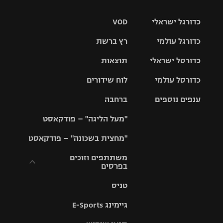
כדורגל ישראלי
VOD
כדורגל עולמי
רץ ברשת
ליגת העל
כדורסל ישראלי
תוצאות
ליגת
ליגה לאומית
האלופות
כדורסל עולמי
לוח שידורים
ליגת ווינר
סל
גביע הטוטו
ענפים נוספים
ברחבה
ליגה
NBA
אירופית
"מעל הליגה" – פודקאסט
ליגה לאומית
ליגיונרים
טניס
יורוליג
ליגה אנגלית
"מחצית בשכונה" – פודקאסט
כדורסל נשים
גביע המדינה
כדוריד
יורוקאפ
ליגה גרמנית
משתתפים וזוכים
בפרסים
מכבי תל
נבחרת
כדורעף
אביב
ישראל
ליגה
טניס
ספרדית
תקנון משתתפים
שחייה
הפועל חולון
מכבי חיפה
וזוכים בפרסים
גיימינג E-Sports
ליגה
איטלקית
ג'ודו