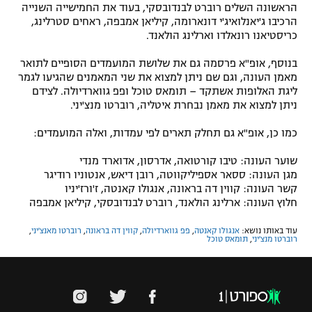
הראשונה השלים רוברט לבנדובסקי, בעוד את החמישייה השנייה
הרכיבו ג'יאנלואיג'י דונארומה, קיליאן אמבפה, ראחים סטרלינג,
כריסטיאנו רונאלדו וארלינג הולאנד.
בנוסף, אופ"א פרסמה גם את שלושת המועמדים הסופיים לתואר
מאמן העונה, וגם שם ניתן למצוא את שני המאמנים שהגיעו לגמר
ליגת האלופות אשתקד – תומאס טוכל ופפ גווארדיולה. לצידם
ניתן למצוא את מאמן נבחרת איטליה, רוברטו מנצ'יני.
כמו כן, אופ"א גם תחלק תארים לפי עמדות, ואלה המועמדים:
שוער העונה: טיבו קורטואה, אדרסון, אדוארד מנדי
מגן העונה: ססאר אספיליקווטה, רובן דיאש, אנטוניו רודיגר
קשר העונה: קווין דה בראונה, אנגולו קאנטה, ז'ורז'יניו
חלוץ העונה: ארלינג הולאנד, רוברט לבנדובסקי, קיליאן אמבפה
עוד באותו נושא:
אנגולו קאנטה
,
פפ גווארדיולה
,
קווין דה בראונה
,
רוברטו מאנצ'יני
,
רוברטו מנצ'יני
,
תומאס טוכל