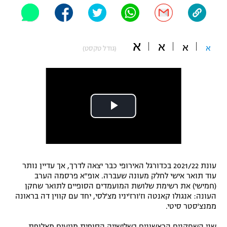
"מחצית בשכונה" – פודקאסט
אופניים
א
א
ספורט מוטורי
א
משתתפים וזוכים בפרסים
א
(גודל טקסט)
כדורמים
תקנון משתתפים וזוכים בפרסים
טניס
פוטבול אמריקאי NFL
תקנון עבור פעילות אלקטרה
גיימינג E-Sports
בייסבול MLB
תקנון עבור פעילות ספורט 1 – "מרלן"
ספורט אתגרי ואקסטרים
תנאי שימוש
עונת 2021/22 בכדורגל האירופי כבר יצאה לדרך, אך עדיין נותר
אומנויות לחימה
עוד תואר אישי לחלק מעונה שעברה. אופ"א פרסמה הערב
מדיניות פרטיות
(חמישי) את רשימת שלושת המועמדים הסופיים לתואר שחקן
גיימינג E-Sports
העונה: אנגולו קאנטה וז'ורז'יניו מצ'לסי, יחד עם קווין דה בראונה
ממנצ'סטר סיטי.
תקנון פעילות ספורט 1
שני השחקנים הראשונים בשלישייה הסופית מגיעים מאלופת