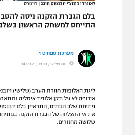
לאונרדו בונוצ'י יובנטוס חוגג
|
רויטרס
המגזין
בלם הגברת הזקנה ניסה להסבי
התייחס למשחק הראשון בשלב 
מערכת ספורט 1
יום שלישי, 09:13, 14.09.21
ליגת האלופות חוזרת הערב (שלישי) ויובנ
אירופה לא על תקן אלופת איטליה ותתארח
פתיחת שלב הבתים, התראיין בלם יובנטוס
את אי ההצלחה של הגברת הזקנה בפתיחת 
שלושה מחזורים.