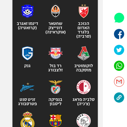
היאבקות WWE
אופניים
ספורט מוטורי
הכוכב
שחטאר
דינמו זאגרב
כדורמים
האדום
דונייצק
(קרואטיה)
בלגרד
(אוקראינה)
פוטבול אמריקאי NFL
(סרביה)
בייסבול MLB
ספורט אתגרי
ואקסטרים
לוקומוטיב
רד בול
גנק
אומנויות לחימה
מוסקבה
זלצבורג
גיימינג E-Sports
סלביה פראג
בנפיקה
זניט סנט
(צ'כיה)
ליסבון
פטרסבורג