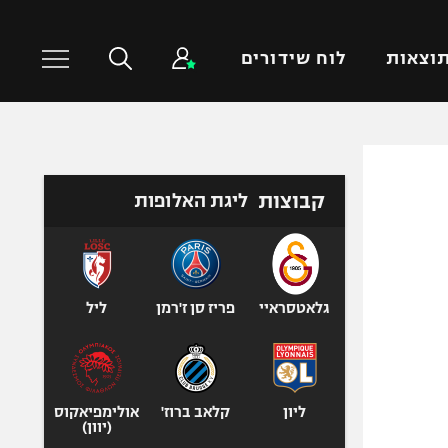
וצאות
לוח שידורים
כדורסל עולמי
ענפים נוספים
קבוצות
ליגת האלופות
NBA
טניס
יורוליג
כדוריד
יורוקאפ
כדורעף
שחייה
גלאטסראיי
פריז סן ז'רמן
ליל
ג'ודו
אגרוף
ספורט אולימפי
ליון
קלאב ברוז'
אולימפיאקוס
UFC
(יוון)