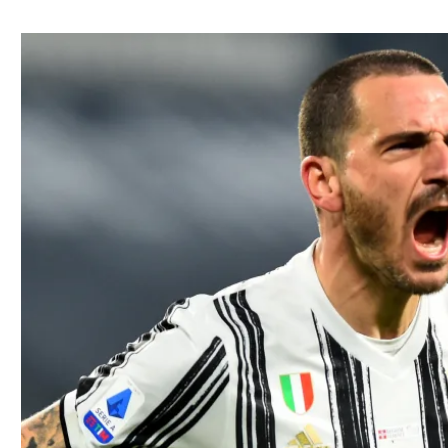
ל אביב
ליגה טורקית
תל אביב
ליגה סינית
חיפה
ליגה ברזילאית
באר שבע
ליגות נוספות
תניה
דה