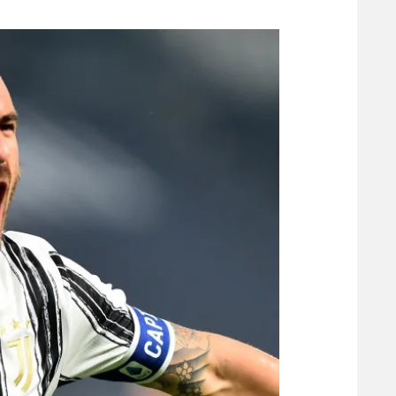
משתתפים וזוכים בפרסים
מכבי ת
הפועל 
תקנון משתתפים וזוכים בפרסים
הפועל 
תקנון עבור פעילות אלקטרה
הפועל 
תקנון עבור פעילות ספורט 1 – "מרלן"
מכבי נ
טניס
בני יהו
גיימינג E-Sports
תנאי שימוש
מדיניות פרטיות
תקנון פעילות ספורט 1
רשיון להקרנה פומבית לבית עסק
הצטרפות לחבילת הערוצים
לוח דרושים – ג'ובנט
תגיות