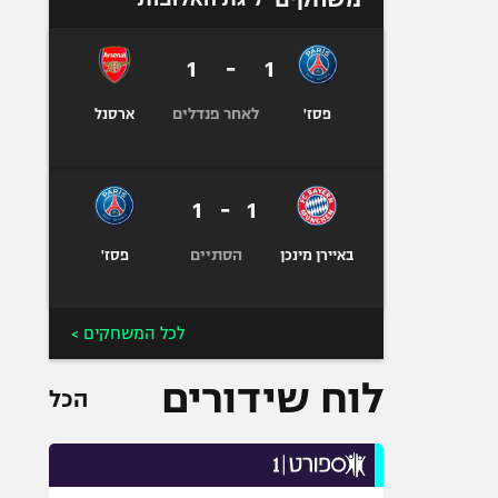
1
-
1
לאחר פנדלים
פסז'
ארסנל
1
-
1
הסתיים
באיירן מינכן
פסז'
לכל המשחקים >
לוח שידורים
הכל