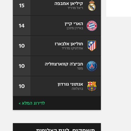
קיליאן אמבפה
15
ריאל מדריד
הארי קיין
14
באיירן מינכן
חוליאן אלבארז
10
אתלטיקו מדריד
חביצ'ה קווארצחליה
10
פסז'
אנתוני גורדון
10
ברצלונה
לדירוג המלא >
משחקים
ליגת האלופות