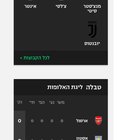
מנצ'סטר
צ'לסי
אינטר
סיטי
יובנטוס
לכל הקבוצות >
טבלה
ליגת האלופות
מש׳
נצ׳
הפ׳
תי׳
נק׳
0
0
0
0
0
ארסנל
אסטון