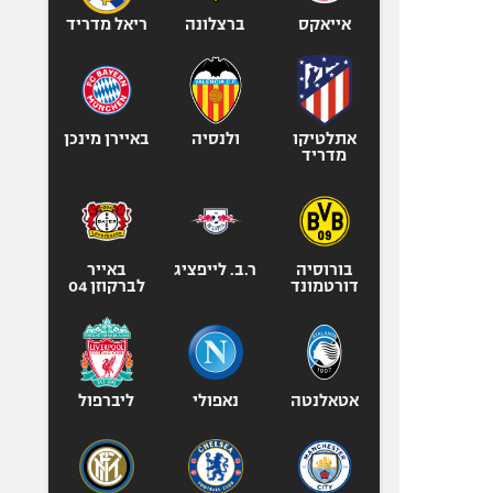
אייאקס
ברצלונה
ריאל מדריד
אתלטיקו
ולנסיה
באיירן מינכן
מדריד
בורוסיה
ר.ב. לייפציג
באייר
דורטמונד
לברקוזן 04
אטאלנטה
נאפולי
ליברפול