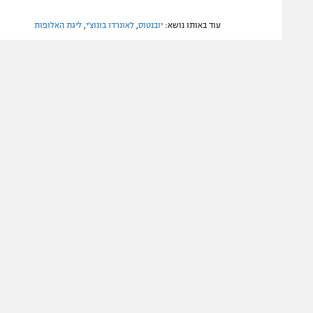
עוד באותו נושא:
יובנטוס
,
לאונרדו בונוצ'י
,
ליגת האלופות