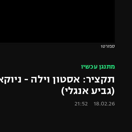
הפועל 
תקנון משתתפים וזוכים בפרסים
הפועל 
תקנון עבור פעילות אלקטרה
הפועל 
תקנון עבור פעילות ספורט 1 – "מרלן"
מכבי נ
טניס
בני יהו
ספורט1
גיימינג E-Sports
תנאי שימוש
מתנגן עכשיו
מדיניות פרטיות
תקנון פעילות ספורט 1
(גביע אנגלי)
רשיון להקרנה פומבית לבית עסק
18.02.26 21:52
הצטרפות לחבילת הערוצים
לוח דרושים – ג'ובנט
תגיות
המגזין