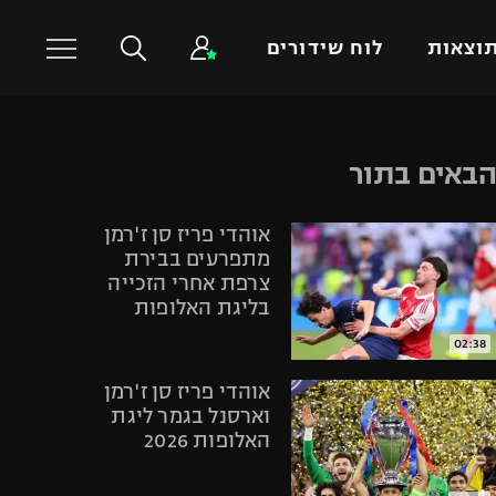
וצאות
לוח שידורים
כדורסל עולמי
ענפים נוספים
באים בתור
NBA
טניס
אוהדי פריז סן ז'רמן
יורוליג
כדוריד
מתפרעים בבירת
יורוקאפ
כדורעף
צרפת אחרי הזכייה
בליגת האלופות
שחייה
ג'ודו
02:38
אגרוף
אוהדי פריז סן ז'רמן
ספורט אולימפי
וארסנל בגמר ליגת
האלופות 2026
UFC
היאבקות WWE