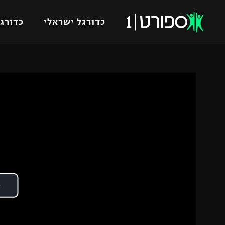
כדורגל ישראלי
כדורגל
VOD
כדורג
רץ ברשת
ליגת ה
ליגה ל
תוצאות
גביע הט
לוח שידורים
ליגיונר
ברחבה
גביע ה
נבחרת 
"מעל הליגה" – פודקאסט
מכבי ח
"מחצית בשכונה" – פודקאסט
בית"ר י
משתתפים וזוכים בפרסים
מכבי ת