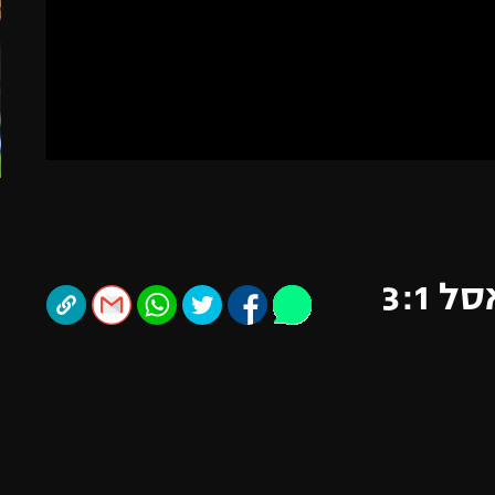
תל אביב
ליגה סינית
חיפה
ליגה ברזילאית
באר שבע
ליגות נוספות
תניה
דה
תקציר: אסטון וילה - ניוקאסל 3:1