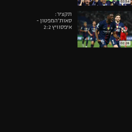
02:54
אופניים
תקציר:
ספורט מוטורי
סאות'המפטון -
כדורמים
איפסוויץ 2:2
פוטבול אמריקאי NFL
בייסבול MLB
02:26
ספורט אתגרי
חמשת השערים
ואקסטרים
היפים בפריימר ליג
אומנויות לחימה
מחזור 30
גיימינג E-Sports
01:29
תיקתקנו, 17.3
04:54