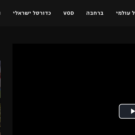
 עולמי
ברחבה
VOD
כדורסל ישראלי
ת
ל ישראלי
כדורגל עולמי
כדורסל ישראלי
ה
על
ליגת האלופות
ליגת ווינר סל
אומית
ליגה אירופית
ליגה לאומית
וטו
ליגה אנגלית
כדורסל נשים
ים
ליגה גרמנית
מכבי תל אביב
מדינה
ליגה ספרדית
הפועל חולון
ישראל
ליגה איטלקית
הפועל ירושלים
יפה
ליגה צרפתית
דני אבדיה
רושלים
ליגה הולנדית
ל אביב
ליגה טורקית