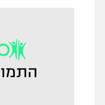
משתתפים וזוכים בפרסים
מכבי ת
הפועל 
תקנון משתתפים וזוכים בפרסים
הפועל 
תקנון עבור פעילות אלקטרה
הפועל 
תקנון עבור פעילות ספורט 1 – "מרלן"
מכבי נ
טניס
בני יהו
גיימינג E-Sports
תנאי שימוש
מדיניות פרטיות
תקנון פעילות ספורט 1
רשיון להקרנה פומבית לבית עסק
הצטרפות לחבילת הערוצים
לוח דרושים – ג'ובנט
תגיות