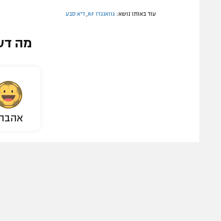
עוד באותו נושא:
גוואנגז'ו RF
,
דיא סבע
מה דע
אהבת