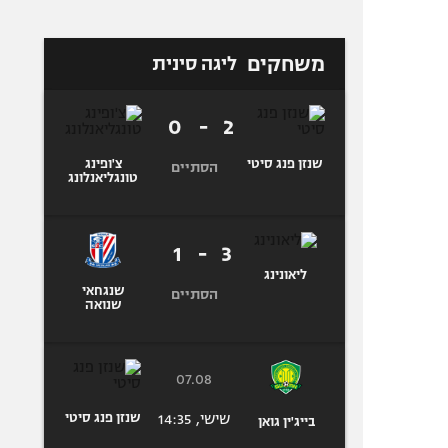
משחקים
ליגה סינית
0
-
2
שנזן פנג סיטי
צ'ופינג
הסתיים
טונגליאנלונג
1
-
3
ליאונינג
שנגחאי
הסתיים
שנואה
07.08
שישי, 14:35
שנזן פנג סיטי
בייג'ין גואן