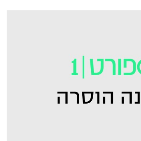
ל אביב
ליגה טורקית
תל אביב
ליגה סינית
חיפה
ליגה ברזילאית
באר שבע
ליגות נוספות
תניה
דה