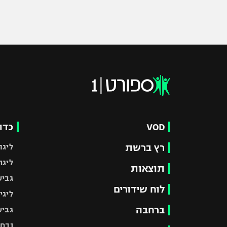
VOD
כדו
רץ ברשת
ליגת
ליגה
תוצאות
גביע
לוח שידורים
ליגי
ברחבה
גביע
נבחר