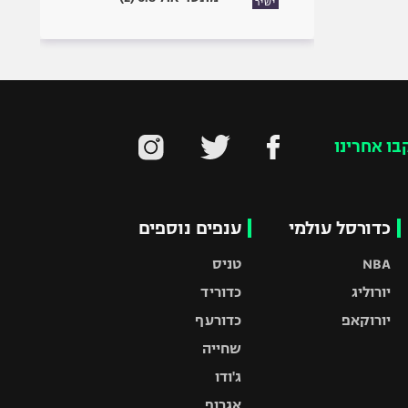
ישיר
בו אחרינו
כדורסל עולמי
ענפים נוספים
NBA
טניס
יורוליג
כדוריד
יורוקאפ
כדורעף
שחייה
ג'ודו
אגרוף