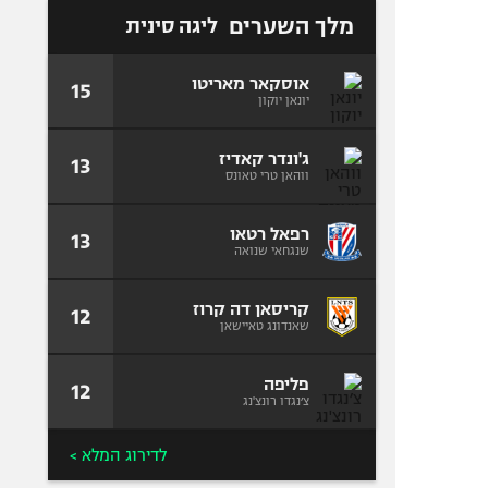
מלך השערים
ליגה סינית
אוסקאר מאריטו
15
יונאן יוקון
ג'ונדר קאדיז
13
ווהאן טרי טאונס
רפאל רטאו
13
שנגחאי שנואה
קריסאן דה קרוז
12
שאנדונג טאיישאן
פליפה
12
צ׳נגדו רונצ'נג
לדירוג המלא >