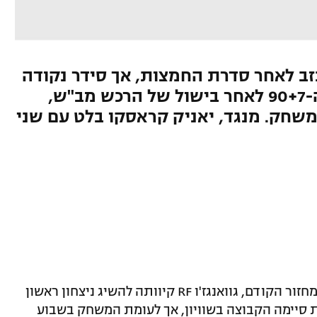
 לצאת מאוכזב לאחר סדרת החמצות, אך סידר נקודה
יקרה נגד דליאן ייפאנג בדקה ה-90+7 לאחר בישול של הרכש מב"ש,
חק. מנגד, יאניק קראסקו בלט עם שני
אחרי שאיבדה שתי נקודות בדקה ה-90 במחזור הקודם, גוואנגז'ו RF קיוותה להשיג ניצחון ראשון
ת סיימה הקבוצה בשוויון, אך לעומת המשחק בשבוע