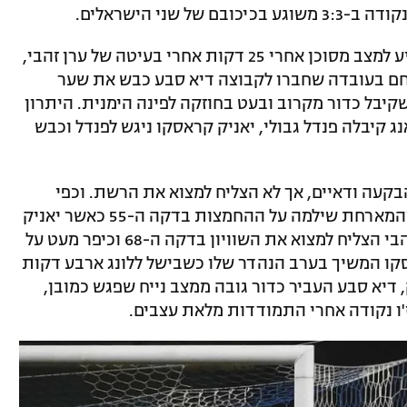
 שני הישראלים.
גוואנגז'ו פתחה את המשחק טוב יותר והגיע למצב מסוכן אחרי 25 דקות אחרי בעיטה של ערן זהבי,
תנחם בעובדה שחברו לקבוצה דיא סבע כבש את שער
יבל כדור מקרוב ובעט בחוזקה לפינה הימנית. היתרון
ג קיבלה פנדל גבולי, יאניק קראסקו ניגש לפנדל וכבש
בקעה ודאיים, אך לא הצליח למצוא את הרשת. וכפי
שהקלישאה אומרת שמי שלא כובש סופג והמארחת שילמה על ההחמצות בדקה ה-55 כאשר יאניק
קראסקו בעט מקורב והפך את התוצאה. זהבי הצליח למצוא את השוויון בדקה ה-68 וכיפר מעט על
 המשיך בערב הנהדר שלו כשבישל ללונג ארבע דקות
יא סבע העביר כדור גובה ממצב נייח שפגש כמובן,
ז'ו נקודה אחרי התמודדות מלאת עצבים.