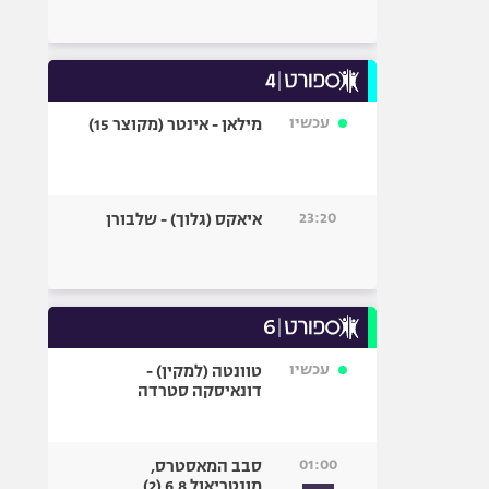
עכשיו
מילאן - אינטר (מקוצר 15)
23:20
איאקס (גלוך) - שלבורן
עכשיו
טוונטה (למקין) -
דונאיסקה סטרדה
01:00
סבב המאסטרס,
מונטריאול 6.8 (2)