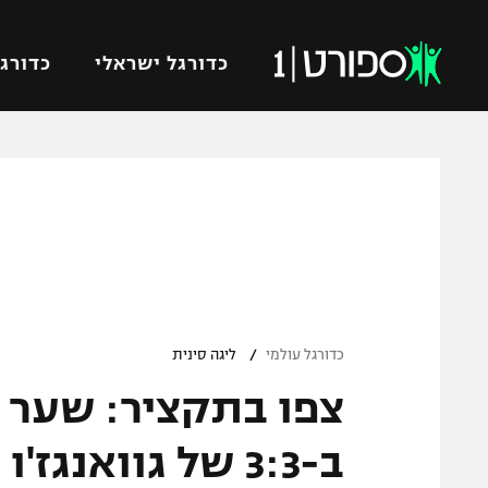
כדורגל ישראלי
כדורגל
VOD
כדורג
רץ ברשת
ליגת ה
ליגה ל
תוצאות
גביע הט
לוח שידורים
ליגיונר
ברחבה
/
גביע ה
כדורגל עולמי
ליגה סינית
נבחרת 
צפו בתקציר: שער ו
"מעל הליגה" – פודקאסט
מכבי ח
"מחצית בשכונה" – פודקאסט
ב-3:3 של גוואנגז'ו RF
בית"ר י