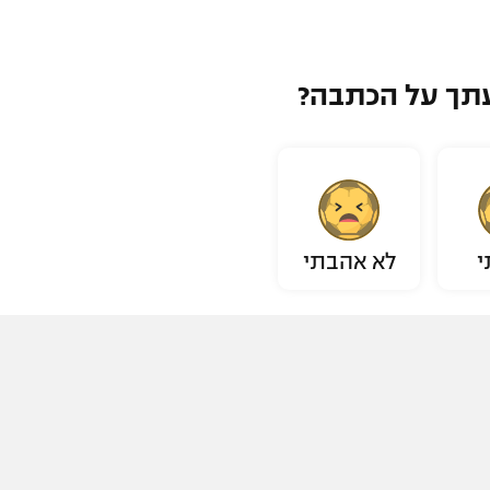
תך על הכתבה?
י
לא אהבתי