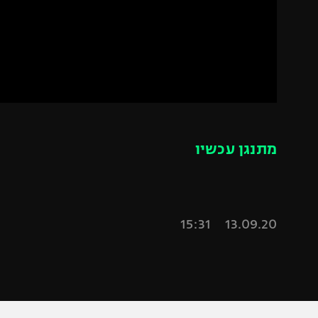
הפועל 
תקנון משתתפים וזוכים בפרסים
הפועל 
תקנון עבור פעילות אלקטרה
הפועל 
תקנון עבור פעילות ספורט 1 – "מרלן"
מכבי נ
טניס
בני יהו
גיימינג E-Sports
מתנגן עכשיו
תנאי שימוש
מדיניות פרטיות
תקנון פעילות ספורט 1
13.09.20 15:31
רשיון להקרנה פומבית לבית עסק
הצטרפות לחבילת הערוצים
לוח דרושים – ג'ובנט
תגיות
המגזין