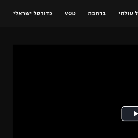
 עולמי
ברחבה
VOD
כדורסל ישראלי
ת
ל ישראלי
כדורגל עולמי
כדורסל ישראלי
ה
על
ליגת האלופות
ליגת ווינר סל
אומית
ליגה אירופית
ליגה לאומית
וטו
ליגה אנגלית
כדורסל נשים
ים
ליגה גרמנית
מכבי תל אביב
מדינה
ליגה ספרדית
הפועל חולון
ישראל
ליגה איטלקית
הפועל ירושלים
יפה
ליגה צרפתית
דני אבדיה
רושלים
ליגה הולנדית
ל אביב
ליגה טורקית