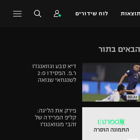
וצאות
לוח שידורים
כדורסל עולמי
ענפים נוספים
באים בתור
NBA
טניס
דיא סבע וגוואנגז'ו
יורוליג
כדוריד
ר.פ. הפסידו 2:0
יורוקאפ
כדורעף
לשנגחאי שנואה
שחייה
ג'ודו
02:42
אגרוף
פירק את הליגה:
ספורט אולימפי
קליפ הפרידה של
זהבי מגוואנגז'ו
UFC
היאבקות WWE