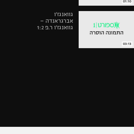
01:10
אופניים
גוואנגז'ו
ספורט מוטורי
אברגראנדה –
כדורמים
גוואנגז'ו ר.פ 1:2
פוטבול אמריקאי NFL
בייסבול MLB
03:13
ספורט אתגרי
סבע החמיץ בענק,
ואקסטרים
גוואנגז'ו ר.פ.
אומנויות לחימה
הפסידה ללא זהבי
גיימינג E-Sports
03:07
למרות שער יפה של
סבע, גוואנגז'ו ר.פ
הובסה 5:1 מול
שנדונג לוננג
04:13