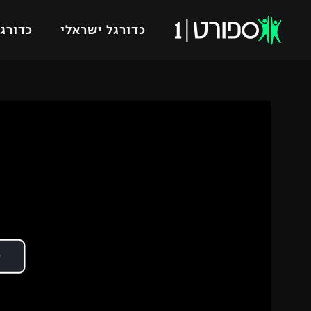
כדורגל ישראלי
כדורגל
VOD
כדורג
רץ ברשת
ליגת ה
ליגה ל
תוצאות
גביע הט
לוח שידורים
ליגיונר
ברחבה
גביע ה
נבחרת 
"מעל הליגה" – פודקאסט
מכבי ח
"מחצית בשכונה" – פודקאסט
בית"ר י
משתתפים וזוכים בפרסים
מכבי ת