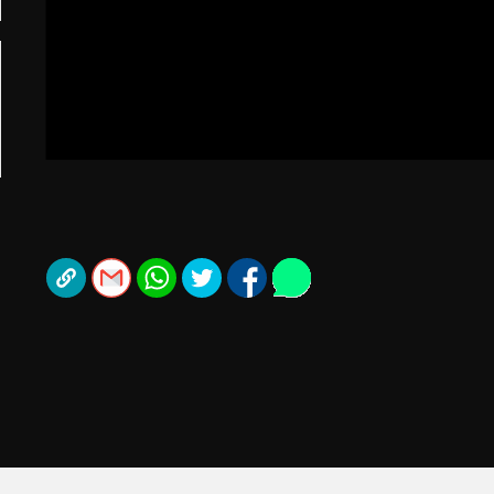
תל אביב
ליגה סינית
חיפה
ליגה ברזילאית
באר שבע
ליגות נוספות
תניה
דה