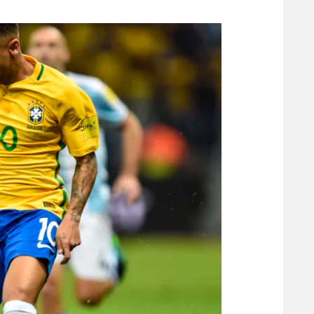
משתתפים וזוכים בפרסים
מכבי ת
הפועל 
תקנון משתתפים וזוכים בפרסים
הפועל 
תקנון עבור פעילות אלקטרה
הפועל 
תקנון עבור פעילות ספורט 1 – "מרלן"
מכבי נ
טניס
בני יהו
גיימינג E-Sports
תנאי שימוש
מדיניות פרטיות
תקנון פעילות ספורט 1
רשיון להקרנה פומבית לבית עסק
הצטרפות לחבילת הערוצים
לוח דרושים – ג'ובנט
תגיות