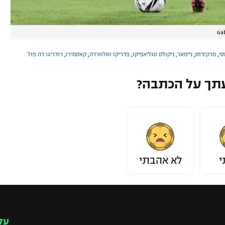
Ga
סי
,
מרקיניוס
,
ניימאר
,
ניקולס טגליאפיקו
,
פדריקו ואלוורדה
,
קאסמירו
,
רודריגו דה פול
תך על הכתבה?
י
לא אהבתי
עק