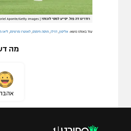
רודריגו דה פול. יסייע למסי לזכות?
|
briel Aponte/Getty Images
עוד באותו נושא:
אליסון
,
דנילו
,
חוסה חימנס
,
לאוטרו מרטינס
,
ליאו מ
מה דע
אהבת