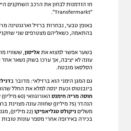
וזו הזדמנות לבחון את הרכב השחקנים היקר
"Transfermarkt".
בהתאמה, כשאליהם מצטרפים שני שחקנים מנב
בשער אפשר למצוא את
אליסון
עונה לא יציבה, אך ערכו בשוק נשאר אחד
הסלסאו מובטח.
גם המגן הימני הוא ברזילאי: מדובר ב
דנילו
ביובנטוס וכעת ינסה למלא את החלל שהות
חוסה מריה חימנס
האורוגוואי (60 מיליון) שזכה באליפות ספרד עם אתלטיקו מדריד, ו
הנהדר (75 מיליון) שחווה עונה מצו
משלים
ניקולס טגליאפיקו
(22 מיליון)
בכירה באירופה אחרי מספר עונות טובות 