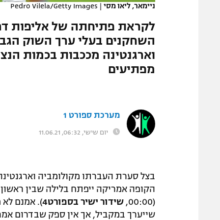
ניימאר, ליאו מסי
|
Pedro Vilela/Getty Images
המגזין
השחקנים בעלי ערך השוק הגבוה 
וארגנטינה מככבות בכמות הנצי
מפתיעים
מערכת ספורט 1
יום שישי, 06:32, 11.06.21
בצל סערת העברתו מקולומביה וארגנטינה 
הקופה אמריקה ייפתח בלילה שבין ראשון 
(00:00,
שידור ישיר בספורט4
שייערך במקביל, אך אין ספק שבדרום אמר