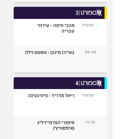
עכשיו
מכבי חיפה - עירוני
טבריה
09:40
באיירן מינכן - אסטון וילה
עכשיו
ריאל מדריד - פיורנטינה
11:15
סיפורי הפרמיירליג
(איפסוויץ')