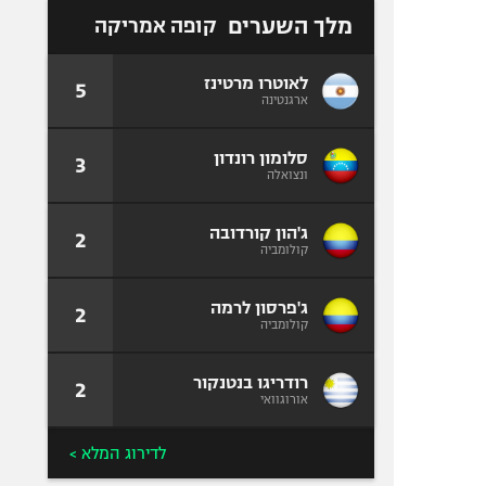
מלך השערים
קופה אמריקה
לאוטרו מרטינז
5
ארגנטינה
סלומון רונדון
3
ונצואלה
ג'הון קורדובה
2
קולומביה
ג'פרסון לרמה
2
קולומביה
רודריגו בנטנקור
2
אורוגוואי
לדירוג המלא >