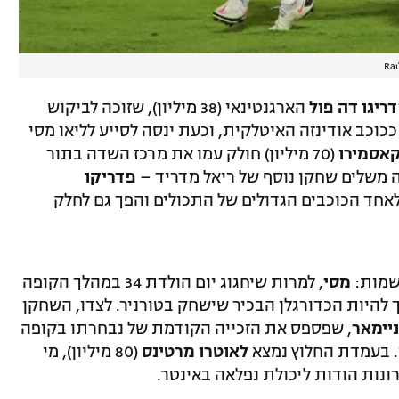
Raú
דריגו דה פול
הארגנטינאי (38 מיליון), שזוכה לביקוש
וכב אודינזה האיטלקית, וכעת ינסה לסייע לליאו מסי
אסמירו
(70 מיליון) חולק עמו את מרכז השדה בתור
 משלים שחקן נוסף של ריאל מדריד –
פדריקו
ון), שנחשב לאחד הכוכבים הגדולים של התכולים והפך גם לחלק
שמות:
מסי
, למרות שיחגוג יום הולדת 34 במהלך הקופה
מיליון יורו וממשיך להיות הכדורגלן הבכיר שישחק בטורניר. לצדו, השחקן
ניימאר
, שפספס את הזכייה הקודמת של נבחרתו בקופה
לאוטרו מרטינס
(80 מיליון), מי
נות הודות ליכולת נפלאה באינטר.