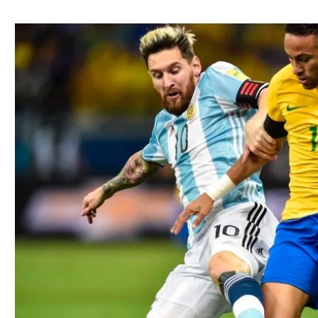
ל אביב
ליגה טורקית
תל אביב
ליגה סינית
חיפה
ליגה ברזילאית
באר שבע
ליגות נוספות
תניה
דה