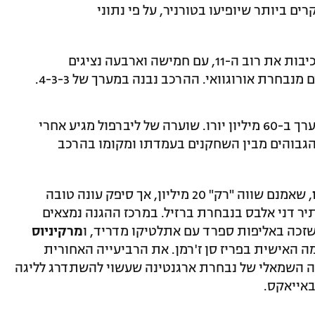
ים ביותר שיופיעו בטורניר, על פי נתוני
באופן טבעי, נבחרות ברזיל וארגנטינה מרכיבות את רוב ה-11, עם חמישה וארבעה נציגים
חרת אורוגוואי. ההרכב נבנה במערך של 4-3-3.
, ששוויו מוערך ב-60 מיליון יורו. שוערה של ליברפול מגיע אחרי
 הגבוהים מבין השחקנים בעמדתו ומקומו בהרכב
, שאמנם שווה "רק" 20 מיליון, אך סיפק עונה טובה
יר דני אלבס בנבחרת ברזיל. במרכז ההגנה נמצאים
מרקיניוס
ינת ברמה האישית בפריז סן ז'רמן. את הרביעייה האחורית
, מגנה השמאלי של נבחרת ארגנטינה שעשוי להשתדרג לליגה
באייאקס.