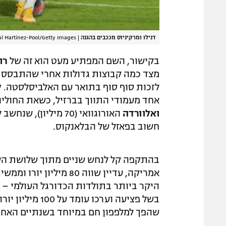
דנילו ומרקיניוס מככבים בהגנה
|
l Martínez-Pool/Getty Images
בקישור, השם המפתיע מעט הוא זה של
רו
מצד כמה קבוצות גדולות אחרי שהתבסס ככ
לזכות סוף סוף בתואר עם האלביסלסטה.
ק
אחד מעמודי התווך בברזיל, כשאת החוליה
ואלוורדה
האורוגוואי (70 מילי
חשוב בפאזל של הבלאנקוס.
בהתקפה קל לנחש שניים מתוך שלושת ה
אמריקה, עדיין שווה 80 
היקר ביותר בתולדות הכדורגל העולמי –
בשל פציעה וערכו עומד על 100 מיליון יורו. בעמדת החלוץ נמצא
שהפך למלפפון חם במיוחד בשנתיים האחרו