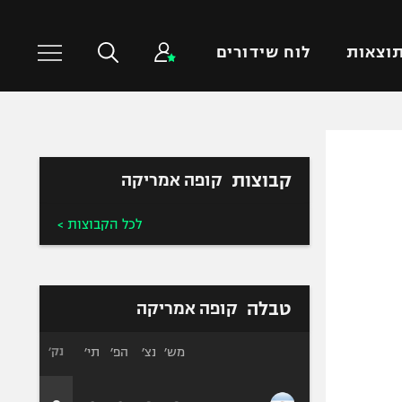
וצאות
לוח שידורים
כדורסל עולמי
ענפים נוספים
קבוצות
קופה אמריקה
NBA
טניס
יורוליג
כדוריד
לכל הקבוצות >
יורוקאפ
כדורעף
שחייה
ג'ודו
טבלה
קופה אמריקה
אגרוף
ספורט אולימפי
מש׳
נצ׳
הפ׳
תי׳
נק׳
UFC