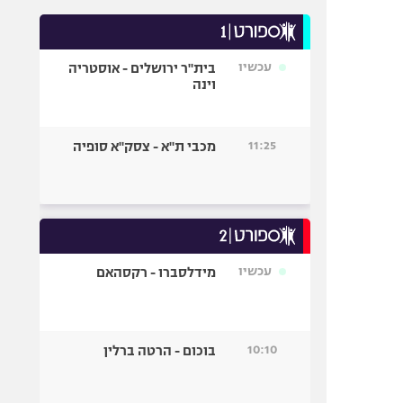
עכשיו
בית"ר ירושלים - אוסטריה
וינה
11:25
מכבי ת"א - צסק"א סופיה
עכשיו
מידלסברו - רקסהאם
10:10
בוכום - הרטה ברלין