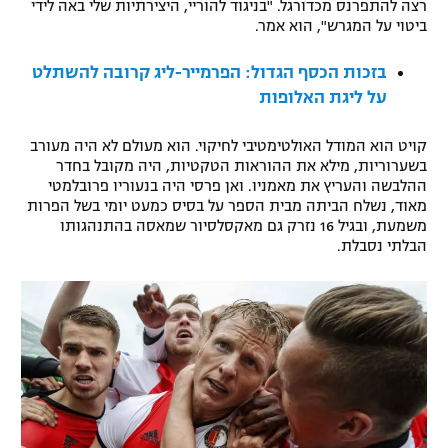
רצה להתפרנס מכדורגל. "בניגוד להוריי, היצירתיות שלי באה לידי
רשיון להקרנה פומבית לבית עסק
ביטוי על המגרש", הוא אמר.
בזכות הכסף הגדול: הפרמייר-ליג קרובה להשתלט
הצטרפות לחבילת הערוצים
על ליגת האלופות
לוח דרושים – ג'ובנט
קויט הוא המודל האולטימטיבי לחיקוי. הוא מעולם לא היה מעורב
בשערוריות, מילא את ההוראות הטקטיות, היה מקובל בחדר
תגיות
ההלבשה והעריץ את מאמניו. ואן פרסי היה בנעוריו פרובלמטי
מאוד, נשלח הביתה מבית הספר על בסיס כמעט יומי בשל הפרות
המגזין
משמעת, ובגיל 16 נזרק גם מאקסלסיור שמאסה בהתנהגותו
הבלתי נסבלת.