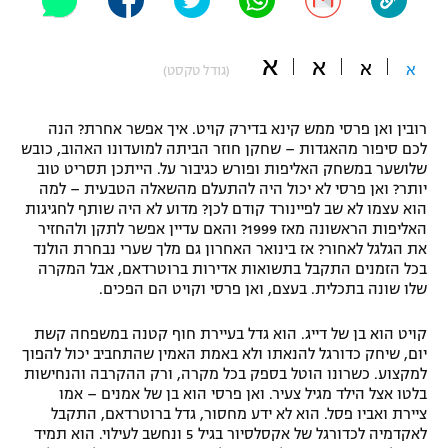
"מחצית בשכונה" – פודקאסט
אופניים
א
א
א
א
(גודל טקסט)
ספורט מוטורי
משתתפים וזוכים בפרסים
רובין ואן פרסי ממש קינא בדירק קויט. איך אפשר אחרת? הנה
כדורמים
לכם סיפור מהאגדות – שחקן חוזר הביתה למועדונו האהוב, כובש
תקנון משתתפים וזוכים בפרסים
טניס
שלושער במשחק האליפות ופורש כגיבור על. הייתכן תסריט טוב
פוטבול אמריקאי NFL
יותר? ואן פרסי לא יכול היה להתעלם מהשאלה הטבעית – למה
תקנון עבור פעילות אלקטרה
הוא עצמו לא שב לפיינורד קודם לכן? מדוע לא היה שותף לחגיגות
גיימינג E-Sports
האליפות הראשונה מאז 1999? והאם עדיין אפשר לתקן ולהחזיר
בייסבול MLB
תקנון עבור פעילות ספורט 1 – "מרלן"
את הגלגל לאחור? אז בינואר האחרון גם מלך שערי נבחרת הולנד
בכל הזמנים התקבל בתשואות אדירות ברוטרדאם, אבל המקרה
ספורט אתגרי ואקסטרים
שלו שונה בתכלית. בעצם, ואן פרסי וקויט הם הפכים.
תנאי שימוש
אומנויות לחימה
קויט הוא בן של דייג. הוא גדל בעיירת חוף קטנה במשפחה קשת
יום, שיחק כדורגל להנאתו ולא באמת האמין שהתחביב יכול להפוך
מדיניות פרטיות
למקצוע. כשרונו הוטל בספק בכל מקרה, ורק ההקרבה והנחישות
גיימינג E-Sports
בלטו אצל הילד מגיל צעיר. ואן פרסי הוא בן של אמנים – אמו
ציירת ואביו פסל. הוא לא ידע מחסור, גדל ברוטרדאם, התקבל
תקנון פעילות ספורט 1
לאקדמיה לכדורגל של אקסלסיור בגיל 5 ונחשב לעילוי. הוא תמיד