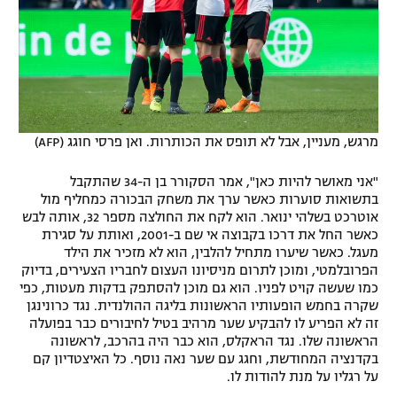
מרגש, מעניין, אבל לא תופס את הכותרות. ואן פרסי חוגג (AFP)
"אני מאושר להיות כאן", אמר הסקורר בן ה-34 שהתקבל
בתשואות סוערות כאשר ערך את משחק הבכורה כמחליף מול
אוטרכט בשלהי ינואר. הוא לקח את החולצה מספר 32, אותה לבש
כאשר החל את דרכו בקבוצה אי שם ב-2001, ואותת על סגירת
מעגל. כאשר שיערו מתחיל להלבין, הוא לא מזכיר את הילד
הפרובלמטי, ומוכן לתרום מניסיונו העצום לחבריו הצעירים, בדיוק
כמו שעשה קויט לפניו. הוא גם מוכן להסתפק בדקות מעטות, כפי
שקרה בחמש הופעותיו הראשונות בליגה ההולנדית. נגד כרונינגן
זה לא הפריע לו להבקיע שער מרהיב בטיל לחיבורים כבר בפועלה
הראשונה שלו. נגד הראקלס, הוא כבר היה בהרכב, לראשונה
בקדנציה המחודשת, וחגג עם שער נאה נוסף. כל האיצטדיון קם
על רגליו על מנת להודות לו.