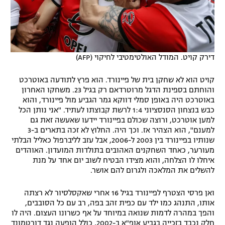
דירק קויט. המודל האולטימטיבי לחיקוי (AFP)
קויט הוא לא שחקן בית של פיינורד. הוא פרץ לתודעה באוטרכט
והוחתם בספינת הדגל מרוטרדאם רק בגיל 23. משחקו האחרון
באוטרכט היה באופן סמלי דווקא גמר הגביע מול פיינורד, והוא
כבש בנצחון הסנסציוני 1:4 לרשת קבוצתו לעתיד. "אני נותן הכל
למען אוטרכט, ורוצה שכולם בפיינורד יידעו שאעשה זאת גם
למענם", הוא הצהיר אז. וכך היה. החלוץ לא זכה בתארים ב-3
שנותיו בפיינורד בין 2003 ל-2006, אבל עזב לליברפול כאליל הבלתי
מעורער, כאחד השחקנים האהובים בתולדות המועדון. האוהדים
איחלו לו הצלחה, והוא מצידו הבטיח לשוב יום אחד על מנת
להשלים את המלאכה ולגרום להם אושר.
ואן פרסי הצטרף לפיינורד בגיל 16 אחרי שאקסלסיור לא רצתה
אותו, התנהג כמו ילד עם כפית זהב בפה, רב עם כל הסובבים,
והפך במהרה לדמות שנואה במיוחד על אף כשרונו העצום. היה לו
חלק נכבד בזכייה בגביע אופ"א ב-2002, כולל הופעה נגד דורטמונד