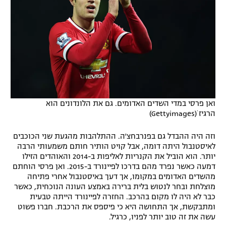
ואן פרסי במדי השדים האדומים. גם את הלונדונים הוא
הרגיז ׁ(Gettyimages)
וזה היה ההבדל גם בפנרבחצ'ה. ההתלהבות מהגעת שני הכוכבים
לאיסטנבול היתה דומה, אבל קויט הותיר חותם משמעותי הרבה
יותר. הוא הוביל את הקנריות לאליפות ב-2014 והאוהדים הזילו
דמעה כאשר נפרד מהם בדרכו לפיינורד ב-2015. ואן פרסי הוחתם
מהשדים האדומים במקומו, אך דעך באיסטנבול אחרי פתיחה
מוצלחת ובחר לנטוש בלית ברירה באמצע העונה הנוכחית, כאשר
כבר לא היה לו מקום בהרכב. החזרה לפיינורד הייתה טבעית
ומתבקשת, אך התחושה היא כי פיספס את הרכבת. חברו פשוט
עשה את זה טוב יותר לפניו, כרגיל.