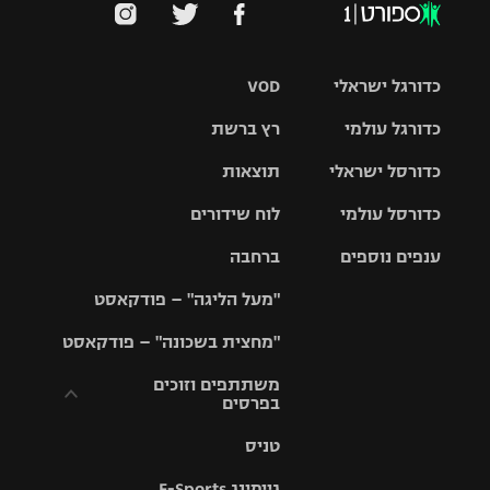
כדורגל ישראלי
VOD
כדורגל עולמי
רץ ברשת
ליגת העל
כדורסל ישראלי
תוצאות
ליגת
ליגה לאומית
האלופות
כדורסל עולמי
לוח שידורים
ליגת ווינר
סל
גביע הטוטו
ענפים נוספים
ברחבה
ליגה
NBA
אירופית
"מעל הליגה" – פודקאסט
ליגה לאומית
ליגיונרים
טניס
יורוליג
ליגה אנגלית
"מחצית בשכונה" – פודקאסט
כדורסל נשים
גביע המדינה
כדוריד
יורוקאפ
ליגה גרמנית
משתתפים וזוכים
בפרסים
מכבי תל
נבחרת
כדורעף
אביב
ישראל
ליגה
טניס
ספרדית
תקנון משתתפים
שחייה
הפועל חולון
מכבי חיפה
וזוכים בפרסים
גיימינג E-Sports