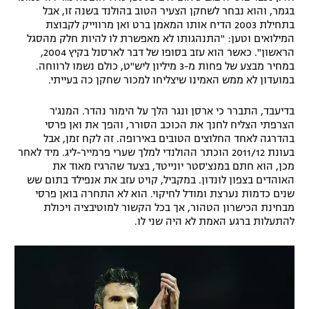
בגמר, והוא נבחר לשחקן הצעיר הטוב בהולנד בשנה זו, אבל
בתחילת 2003 הדיח אותו המאמן ברט ואן מרווייק לקבוצת
המילואים וטען: "התנהגותו לא מאפשרת לו להיות חלק מהסגל
הראשון". כאשר הוא עזב בסופו של דבר לארסנל בקיץ 2004,
במחיר מבצע של פחות מ-3 מיליון ליש"ט, כולם נשמו לרווחה.
במועדון לא ממש האמינו שיצליחו למכור שחקן כה בעייתי.
בדיעבד, התברר כי ארסן ונגר הלך על הימור נהדר. המנג'ר
הצרפתי הצליח לחנך את הכוכב הסורר, והפך את ואן פרסי
בהדרגה לאחד החלוצים הטובים באירופה. זה לקח זמן, אבל
בעונת 2011/12 הוכתר ההולנדי למלך שערי פרמייר-ליג. מיד לאחר
מכן, הוא חתם במנצ'סטר יונייטד, בצעד שהרגיז מאוד את
האוהדים בצפון לונדון. במקביל, קויט עזב את אנפילד בתום שש
שנים כדמות נערצת ומודל לחיקוי. הוא לא התחרה בואן פרסי
מבחינת הכישרון הטהור, אך בכל הקשור למוטיבציה ויכולת
להתעלות ברגע האמת לא היה שני לו.