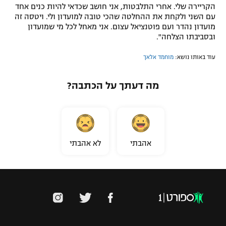
הקריירה שלי. אחרי התלבטות, אני חושב שכדאי להיות כנים אחד
רשיון להקרנה פומבית לבית עסק
עם השני ולקחת את ההחלטה שהכי טובה למועדון ולי. ויטסה זה
מועדון נהדר ועם פוטנציאל עצום. אני מאחל לכל מי שמועדון
הצטרפות לחבילת הערוצים
ובסביבתו הצלחה".
עוד באותו נושא:
מוחמד אלאך
לוח דרושים – ג'ובנט
מה דעתך על הכתבה?
תגיות
המגזין
אהבתי
לא אהבתי