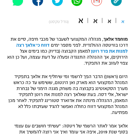
"מחצית בשכונה" – פודקאסט
אופניים
א
א
א
א
(גודל טקסט)
ספורט מוטורי
משתתפים וזוכים בפרסים
מוחמד אלאך
, מנהלה המקצועי לשעבר של מכבי חיפה, סיים את
כדורמים
דרכו בוויטסה ההולנדית. לפני מספר ימים
דווח כי אלאך רצה
תקנון משתתפים וזוכים בפרסים
טניס
למנות את פרד רוטן
למאמן הקבוצה (בדיוק כמו בימים אצל
פוטבול אמריקאי NFL
הירוקים), אך ההנהלה התנגדה ופעלה על דעת עצמה, ועל כן הוא
תקנון עבור פעילות אלקטרה
צפוי לעזוב את התפקיד.
גיימינג E-Sports
בייסבול MLB
תקנון עבור פעילות ספורט 1 – "מרלן"
היום (ראשון) הדבר הפך לרשמי ומי שיחליף את אלאך בתפקיד
המנהל המקצועי הוא מארק ואן הינטום, ששימש עד כה כראש
ספורט אתגרי ואקסטרים
מערך הסקאוטינג בקבוצה בה משחק מגנה הימני של נבחרת
תנאי שימוש
ישראל, אלי דסה. בעת שאלאך רצה למנות את רוטן לתפקיד
אומנויות לחימה
המאמן, ההנהלה מינתה את אדוארד סטורינג לתפקיד. לאחר מכן
המנהל המקצועי דווח כחולה ואפשר להגיד שעזיבתו כלל לא
מדיניות פרטיות
מפתיעה.
גיימינג E-Sports
אלאך אמר לאתר הרשמי של ויטסה: "עשיתי חושבים עם עצמי
תקנון פעילות ספורט 1
בסוף שנת 2019, איפה אני עומד ואיך אני רוצה להמשיך את