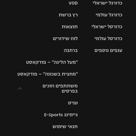
כדורגל ישראלי
VOD
כדורגל עולמי
רץ ברשת
ליגת העל
כדורסל ישראלי
תוצאות
ליגת
ליגה לאומית
האלופות
כדורסל עולמי
לוח שידורים
ליגת ווינר
סל
גביע הטוטו
ענפים נוספים
ברחבה
ליגה
NBA
אירופית
"מעל הליגה" – פודקאסט
ליגה לאומית
ליגיונרים
טניס
יורוליג
ליגה אנגלית
"מחצית בשכונה" – פודקאסט
כדורסל נשים
גביע המדינה
כדוריד
יורוקאפ
ליגה גרמנית
משתתפים וזוכים
בפרסים
מכבי תל
נבחרת
כדורעף
אביב
ישראל
ליגה
טניס
ספרדית
תקנון משתתפים
שחייה
הפועל חולון
מכבי חיפה
וזוכים בפרסים
גיימינג E-Sports
ליגה
איטלקית
ג'ודו
הפועל
בית"ר
תנאי שימוש
תקנון עבור פעילות
ירושלים
ירושלים
אלקטרה