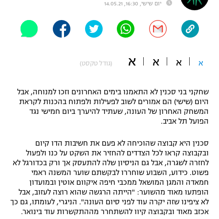
יום שישי, 16:30, 14.05.21
"מחצית בשכונה" – פודקאסט
אופניים
ספורט מוטורי
משתתפים וזוכים בפרסים
א
א
א
א
(גודל טקסט)
כדורמים
תקנון משתתפים וזוכים בפרסים
טניס
פוטבול אמריקאי NFL
שחקני בני סכנין לא התאמנו בימים האחרונים וזכו למנוחה, אבל
תקנון עבור פעילות אלקטרה
היום (שישי) הם אמורים לשוב לפעילות ולפתוח בהכנות לקראת
המשחק האחרון של העונה, שעתיד להיערך ביום חמישי נגד
גיימינג E-Sports
בייסבול MLB
הפועל תל אביב.
תקנון עבור פעילות ספורט 1 – "מרלן"
ספורט אתגרי ואקסטרים
סכנין היא קבוצה שהוכיחה לא פעם את חשיבות הדו קיום
תנאי שימוש
ובקבוצה קראו לכל הצדדים להחזיר את השקט על כנו ולפעול
אומנויות לחימה
לחזרה לשגרה, אבל גם הניסיון שלה להתעסק אך ורק בכדורגל לא
פשוט. כידוע, השבוע שוחררו לבקשתם שוער המשנה ראמי
מדיניות פרטיות
חמאדה והמגן המושאל ממכבי חיפה איקוום אוטין ובמועדון
גיימינג E-Sports
הופתעו מאוד מהשוער: "הייתה הרגשה שהוא רוצה לעזוב, אבל
לא ציפינו שזה יקרה עוד לפני סיום העונה". הניגרי, לעומתו, גם כך
תקנון פעילות ספורט 1
אכזב מאוד ובקבוצה קיוו להשתחרר מההתקשרות עוד בינואר.