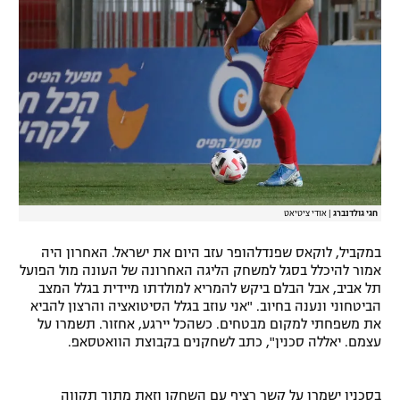
חגי גולדנברג
|
אודי ציטיאט
במקביל, לוקאס שפנדלהופר עזב היום את ישראל. האחרון היה
אמור להיכלל בסגל למשחק הליגה האחרונה של העונה מול הפועל
תל אביב, אבל הבלם ביקש להמריא למולדתו מיידית בגלל המצב
הביטחוני ונענה בחיוב. "אני עוזב בגלל הסיטואציה והרצון להביא
את משפחתי למקום מבטחים. כשהכל יירגע, אחזור. תשמרו על
עצמם. יאללה סכנין", כתב לשחקנים בקבוצת הוואטסאפ.
בסכנין ישמרו על קשר רציף עם השחקן וזאת מתוך תקווה