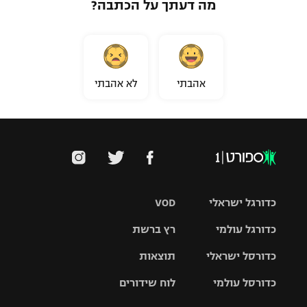
מה דעתך על הכתבה?
אהבתי
לא אהבתי
כדורגל ישראלי
VOD
כדורגל עולמי
רץ ברשת
ליגת העל
כדורסל ישראלי
תוצאות
ליגת
ליגה לאומית
האלופות
כדורסל עולמי
לוח שידורים
ליגת ווינר
סל
גביע הטוטו