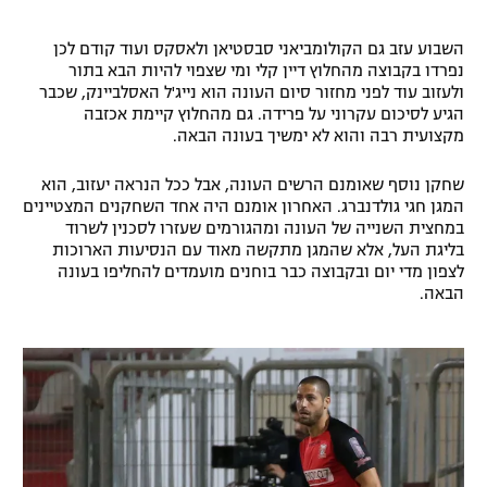
רשיון להקרנה פומבית לבית עסק
השבוע עזב גם הקולומביאני סבסטיאן ולאסקס ועוד קודם לכן
נפרדו בקבוצה מהחלוץ דיין קלי ומי שצפוי להיות הבא בתור
הצטרפות לחבילת הערוצים
ולעזוב עוד לפני מחזור סיום העונה הוא נייג'ל האסלביינק, שכבר
הגיע לסיכום עקרוני על פרידה. גם מהחלוץ קיימת אכזבה
לוח דרושים – ג'ובנט
מקצועית רבה והוא לא ימשיך בעונה הבאה.
תגיות
שחקן נוסף שאומנם הרשים העונה, אבל ככל הנראה יעזוב, הוא
המגן חגי גולדנברג. האחרון אומנם היה אחד השחקנים המצטיינים
במחצית השנייה של העונה ומהגורמים שעזרו לסכנין לשרוד
המגזין
בליגת העל, אלא שהמגן מתקשה מאוד עם הנסיעות הארוכות
לצפון מדי יום ובקבוצה כבר בוחנים מועמדים להחליפו בעונה
הבאה.