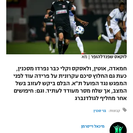
כדורסל נשים
נבחרת ישראל
יורוליג
ליגה ספרדית
טניס
VOD
מכבי תל אביב
מכבי חיפה
יורוקאפ
ליגה איטלקית
כדוריד
הפועל חולון
בית"ר ירושלים
רץ ברשת
ליגה צרפתית
כדורעף
הפועל ירושלים
מכבי תל אביב
ליגה הולנדית
לוקאס שפנדלהופר
|
מא
שחייה
תוצאות
דני אבדיה
הפועל תל אביב
חמאדה, אוטין, ולאסקס וקלי כבר נפרדו מסכנין,
ליגה טורקית
ג'ודו
כעת גם החלוץ סיכם עקרונית על פרידה עוד לפני
הפועל חיפה
לוח שידורים
המפגש נגד הפועל ת"א. הבלם ביקש לעזוב בשל
ליגה סינית
אגרוף
המצב, אך שלח מסר מעודד לעתיד. וגם: חיפושים
הפועל באר שבע
אחר מחליף לגולדנברג
ליגה ברזילאית
ברחבה
ספורט אולימפי
מכבי נתניה
קבוצות:
בני סכנין
ליגות נוספות
UFC
"מעל הליגה" – פודקאסט
בני יהודה
מיכאל וייסרמן
היאבקות WWE