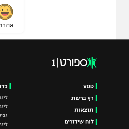
אהבת
VOD
כדו
רץ ברשת
ליגת
ליגה
תוצאות
גביע
לוח שידורים
ליגי