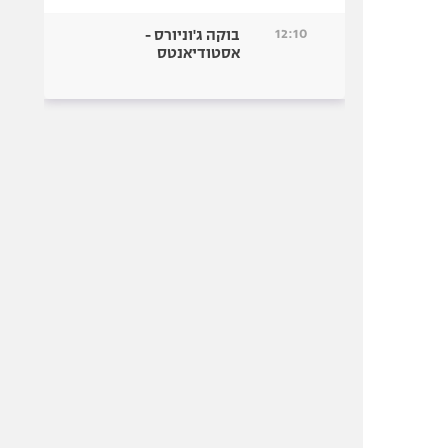
12:10
בוקה ג'וניורס -
אסטודיאנטס