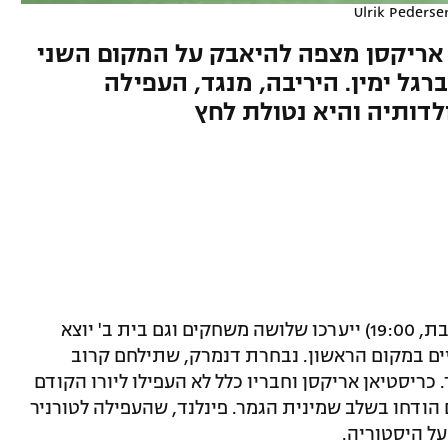
Ulrik Pederse
 אריקסן מצפה להיאבק על המקום השני
רגל ימין. היריבה, מנגד, העפילה
לדותיה והיא נטולת לחץ
ביום שישי החל יורו 2020 החגיגי. היום (שבת, 19:00) ייערכו שלושה משחקים וגם בית ב' יוצא
יים במקום הראשון. נבחרת דנמרק, שתילחם קרוב
 כריסטיאן אריקסן וחבריו כלל לא העפילו ליורו הקודם
 לתקן את הרושם. במונדיאל 2018 הם הודחו בשלב שמינית הגמר. פינלנד, שהעפילה לטורניר
על היסטוריה.