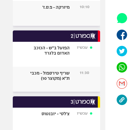
היאבקות WWE
10:10
מיורקה - פ.ס.ז'
אופניים
ספורט מוטורי
כדורמים
פוטבול אמריקאי NFL
בייסבול MLB
עכשיו
הפועל ב"ש - הכוכב
האדום בלגרד
ספורט אתגרי
ואקסטרים
אומנויות לחימה
11:30
שריף טירספול - מכבי
גיימינג E-Sports
ת"א (מקוצר 10)
עכשיו
צ'לסי - יובנטוס