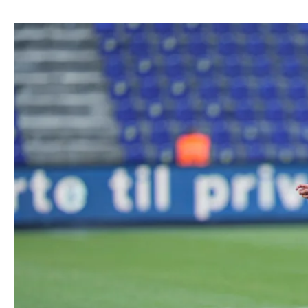
ל אביב
ליגה טורקית
תל אביב
ליגה סינית
חיפה
ליגה ברזילאית
באר שבע
ליגות נוספות
תניה
דה