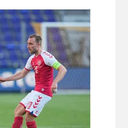
משתתפים וזוכים בפרסים
מכבי ת
הפועל 
תקנון משתתפים וזוכים בפרסים
הפועל 
תקנון עבור פעילות אלקטרה
הפועל 
תקנון עבור פעילות ספורט 1 – "מרלן"
מכבי נ
טניס
בני יהו
גיימינג E-Sports
תנאי שימוש
מדיניות פרטיות
תקנון פעילות ספורט 1
רשיון להקרנה פומבית לבית עסק
הצטרפות לחבילת הערוצים
לוח דרושים – ג'ובנט
תגיות