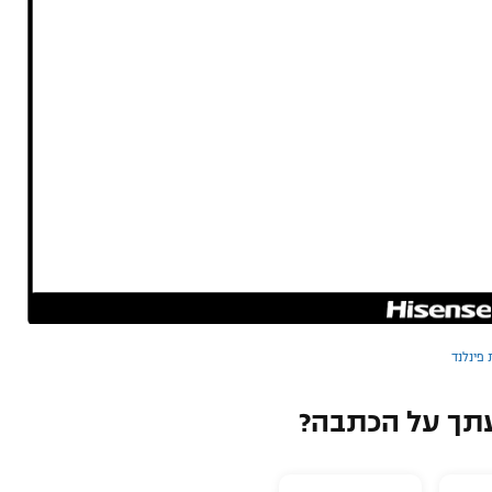
פינלנד
תך על הכתבה?