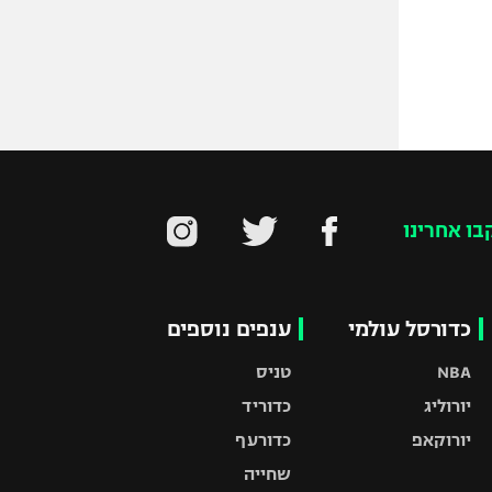
בו אחרינו
כדורסל עולמי
ענפים נוספים
NBA
טניס
יורוליג
כדוריד
יורוקאפ
כדורעף
שחייה