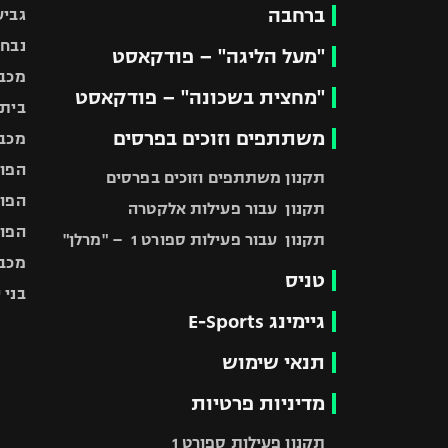
ברחבה
גביע
נבחר
"מעל הליגה" – פודקאסט
מכבי
"מחצית בשכונה" – פודקאסט
בית"
משתתפים וזוכים בפרסים
מכבי
הפוע
תקנון משתתפים וזוכים בפרסים
הפוע
תקנון עבור פעילות אלקטרה
הפוע
תקנון עבור פעילות ספורט 1 – "מרלן"
מכבי
טניס
בני 
גיימינג E-Sports
תנאי שימוש
מדיניות פרטיות
תקנון פעילות ספורט 1