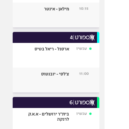
10:15
מילאן - אינטר
עכשיו
ארסנל - ריאל בטיס
11:00
צ'לסי - יובנטוס
עכשיו
בית"ר ירושלים - א.א.ק
לרנקה