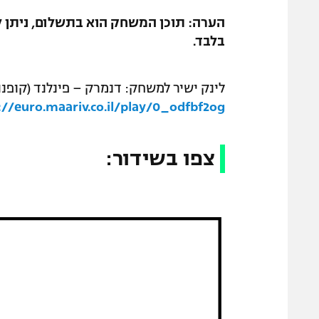
בלבד.
לינק ישיר למשחק: דנמרק – פינלנד (קופנהג
://euro.maariv.co.il/play/0_odfbf2og
צפו בשידור: