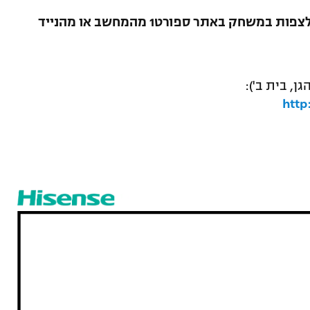
הערה: תוכן המשחק הוא בתשלום, ניתן לצפות במשחק באתר ספורט1 מהמחשב או מהנייד
ן, בית ב'):
http