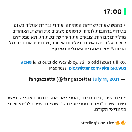
רשיון להקרנה פומבית לבית עסק
17:00
הצטרפות לחבילת הערוצים
* כחמש שעות לשריקת הפתיחה, אוהדי נבחרת אנגליה פשוט
בטירוף ברחובות לונדון. סרטונים מציפים את הרשת, האוהדים
לוח דרושים – ג'ובנט
מדליקים אבוקות, צובעים את העיר שלובשת חג, ולא מפסיקים
לחלום על זכייה ראשונה באליפות אירופה, ש"תחזיר את הכדורגל
הביתה".
צפו באוהדים האנגלים בטירוף:
תגיות
#ENG
fans outside Wembley. Still 5 odd hours till KO.
המגזין
Madness.
pic.twitter.com/9igHSRO9Cq
July 11, 2021
— fangazzetta (@fangazzetta)
* בלם העבר, ריו פרדיננד, הטריף את אוהדי נבחרת אנגליה, כאשר
פצח בשירת "ראהים סטרלינג לוהט", שהייתה שייכת לג'יימי וארדי
במונדיאל הקודם.
Sterling's on Fire