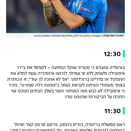
לאונרדו ספינצולה
|
ALESSANDRA TARANTINO/POOL/AFP via Getty Images
12:30
באיטליה טוענים כי מנצ'יני שוקל הפתעה – לספסל את צ'ירו
אימובילה ולשחק ללא '9' אמיתי. לורנצו אינסינייה עשוי למלא את
התפקיד או פדריקו ברנרדסקי. "אני לא אחכה לך עוד", זו הכותרת
באחד מעמודי העיתון לקראת הגמר ב"גאזטה דלה ספורט". נזכיר
כי אימובילה לא כבש מאז המחזור השני בשלב הבתים וסוכנו אף
התרגז על הביקורות שהופנו נגדו.
11:30
ראש ממשלת בריטניה, בוריס ג'ונסון, פרסם סרטון קצר ואיחל
בהצלחה לנבחרת שלושת האריות. כלי התקשורת בטירוף כמובן.