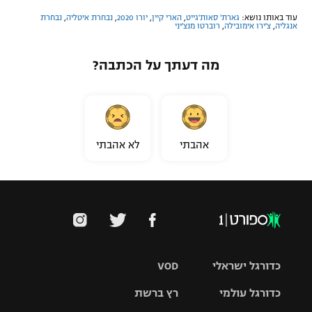
עוד באותו נושא:
גארת' סאות'גייט
,
הארי קיין
,
יורו 2020
,
נבחרת איטליה
,
נבחרת
אנגליה
,
צ'ירו אימובילה
,
רוברטו מנצ'יני
מה דעתך על הכתבה?
אהבתי
לא אהבתי
כדורגל ישראלי
VOD
כדורגל עולמי
רץ ברשת
ליגת העל