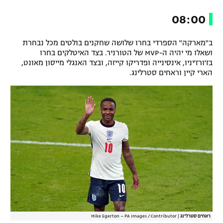
08:00
ב"מארקה" הספרדי בחרו שלושה שחקנים בולטים מכל נבחרת
ושאלו מי יהיה ה-MVP של הטורניר. בצד האיטלקים בחרו
בז'ורז'יניו, אינסינייה ופדריקו קייזה, ובצד האנגלי מייסון מאונט,
הארי קיין וראחים סטרלינג.
ראחים סטרלינג
|
Mike Egerton – PA Images / Contributor