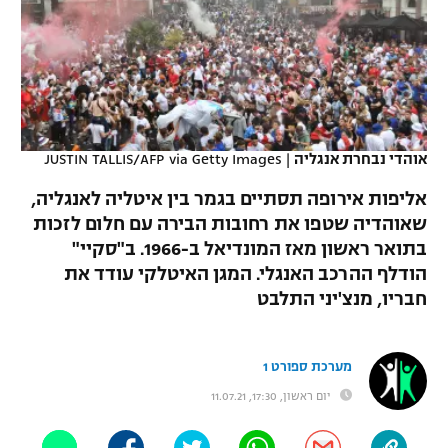
כדורסל נשים
נבחרת ישראל
יורוליג
ליגה ספרדית
טניס
VOD
מכבי תל אביב
מכבי חיפה
יורוקאפ
ליגה איטלקית
כדוריד
הפועל חולון
בית"ר ירושלים
רץ ברשת
ליגה צרפתית
כדורעף
אוהדי נבחרת אנגליה
|
JUSTIN TALLIS/AFP via Getty Images
הפועל ירושלים
מכבי תל אביב
ליגה הולנדית
אליפות אירופה תסתיים בגמר בין איטליה לאנגליה,
שחייה
תוצאות
דני אבדיה
הפועל תל אביב
שאוהדיה שטפו את רחובות הבירה עם חלום לזכות
ליגה טורקית
בתואר ראשון מאז המונדיאל ב-1966. ב"סקיי"
ג'ודו
הפועל חיפה
לוח שידורים
הודלף ההרכב האנגלי. המגן האיטלקי עודד את
ליגה סינית
אגרוף
חבריו, מנצ'יני התלבט
הפועל באר שבע
ליגה ברזילאית
ברחבה
ספורט אולימפי
מכבי נתניה
מערכת ספורט 1
ליגות נוספות
UFC
יום ראשון, 17:30, 11.07.21
"מעל הליגה" – פודקאסט
בני יהודה
היאבקות WWE