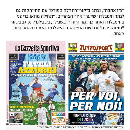
"כזו אהבה", נכתב ב"קוריירה דלה ספורט" עם התייחסות גם
לגמר ווימבלדון שייערך אחר הצהריים: "תחילה מתאו בריטני
בווימבלדון ואחר כך גמר היורו"."בשבילך, בשבילנו", נכתב בשער
"טוטוספורט" וגם שם התייחסות היא לגמר הטניס ולגמר היורו
כאחד.
כותרות העיתונים באיטליה
|
צילום מסך: "גאזטה דלה ספורט", "טוטוספורט"