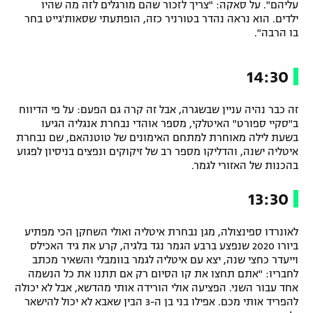
עליהם". על סאקה: "צריך לזכור שהם מורגלים לזה מה שהיו
ילדים. הוא נראה נהדר בטורניר כזה, הופתעתי שסאות'גייט בחר
בו הרבה".
14:30
זה כבר נהיה עניין שבשגרה, אבל זה קרה גם הפעם: על פי הדיווח
ב"סקיי ספורט" האיטלקי, מספר אוהדי נבחרת אנגליה הגיעו
בשעת לילה מאוחרת למתחם האימונים של טוטנהאם, שם נבחרת
איטליה ישנה, והדליקו מספר רב של זיקוקים ונפצים בניסיון לפגוע
בהכנות של האזורי לגמר.
13:30
לאונרדו ספינצולה, מגן נבחרת איטליה ואולי השחקן הכי מפתיע
ביורו 2020 שנפצע ברבע הגמר נגד בלגיה, קרע את גיד האכילס
וייעדר כחצי שנה, יצא עם איטליה לגמר בוומבלי והשאיר מכתב
לחבריו: "אתם תחצו את קו הסיום רק אם תתנו את כל הנשמה
אחד עבור השני. הפציעה אולי הורידה אותי מהדשא, אבל לא יכולה
להפריד אותי מכם. אפילו בני בן ה-3 הבין שאבא לא יכול להישאר