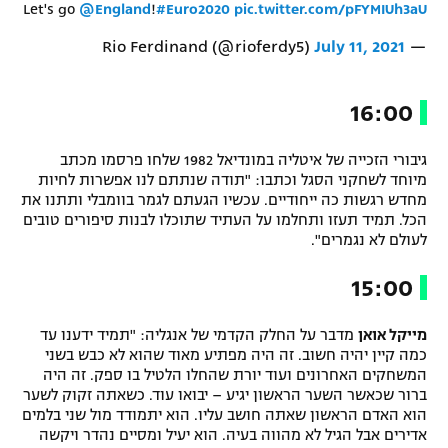
Let's go
@England
!
#Euro2020
pic.twitter.com/pFYMIUh3aU
July 11, 2021
— Rio Ferdinand (@rioferdy5)
16:00
גיבורי הזכייה של איטליה במונדיאל 1982 שלחו פרסמו מכתב
מיוחד לשחקני הסגל וכתבו: "תודה שנתתם לנו אפשרות לחיות
מחדש רגשות כה ייחודיים. עכשיו הגעתם לגמר בוומבלי ותתנו את
הכל. תמיד תעזו ותחלמו על העתיד שתוכלו לבנות סיפורים טובים
לעולם לא נגמרים".
15:00
מייקל אואן
מדבר על החלק הקדמי של אנגליה: "תמיד ידענו עד
כמה קיין יהיה חשוב. זה היה מפתיע מאוד שהוא לא כבש בשני
המשחקים האחרונים ועוד יורת שהחלו הלטיל בו ספק. זה היה
ברור שכאשר השער הראשון יגיע – יבואו עוד. כשאתה זקוק לשער
הוא האדם הראשון שאתה חושב עליו. הוא יתמודד מול שני בלמים
אדירים אבל הגיל לא מהווה בעיה. הוא יעיל ומסיים נהדר ויקשה