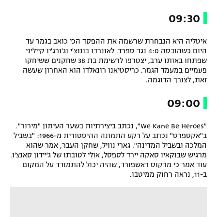
09:30
איטליה היא הנבחרת שרשמה את ההפסד הכי כואב בגמר עד
היום כשהובסה 4:0 נגד ספרד. לאונרדו בונוצ'י וג'ורג'יו קייליני
שפתחו באותו ערב, יצטרפו לרשימת בת 38 שחקנים ששיחקו
פעמיים במעמד הגמר. כריסטיאנו רונאלדו הוא האחרון שעשה
זאת, לצורך הדוגמה.
09:00
"We Kane Be Heroes", נכתב ביצירתיות בשער העיתון "מירור".
ב"אקספרס" נכתב על רקע התמונה ההיסטורית מ-1966: "בשביל
המלכה ובשביל המדינה". גארי נוויל, שחקן העבר, אמר שהוא
מרגיש שבוקאיו סאקה יירד לספסל, אולי לטובתו של ג'יידון סאנצ'ו.
עוד אמר כי מרקוס ראשפורד, שהיה יכול להתמודד על המקום
ב-11, נראה רחוק ממיטבו.