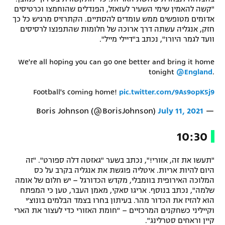
"קשה להאמין שימי השעיר לעזאזל, הפנדלים שהוחמצו וכרטיסים
אדומים מטופשים ממש עומדים להסתיים. הקתרזיס מרגיש כל כך
חזק, אנגליה עשתה דרך ארוכה של חלומות שהתפנצו לרסיסים
וועד לגמר היורו", נכתב ב"דיילי מייל".
We're all hoping you can go one better and bring it home
tonight
@England
.
Football's coming home!
pic.twitter.com/9As9opK5j9
July 11, 2021
— Boris Johnson (@BorisJohnson)
10:30
"תעשו את זה, אזורי!", נכתב בשער "גאזטה דלה ספורט". "זה
היום להיות אריות. איטליה פוגשת את אנגליה בקרב על כס
המלוכה האירופית בוומבלי, מקדש הכדורגל – יש חלום של אומה
שלמה", נכתב בנוסף. אריגו סאקי, מאמן העבר, טען כי המפתח
הוא להזיז את הכדור מהר. בעיתון בחרו בצמד הבלמים בונוצ'י
וקייליני כשחקנים המרכזיים – "חומת האזורי כדי לעצור את הארי
קיין וראחים סטרלינג".