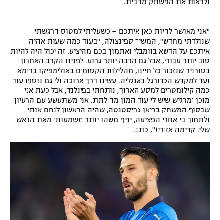
ולראות את המשחק מהבית.
"אני מאושר להיות כאן איתכם – כשעליתי למטוס הרגשתי
שנולדתי מחדש", המשיך ספינצולה, "בעוד כמה שעות אהיה
איתכם על הדשא בוומבלי ואתמוך בכם מהיציע. זה יכול היה להיות
טוב יותר עבורי, אבל גם הרבה יותר גרוע. לפנינו הקרב האחרון
בטורניר שנזכור כל חיינו, מהלילות הקסומים באולימפיקו ברומא
ועד למקדש הכדורגל באנגליה. עשינו דרך ארוכה ולי גם נוספו עוד
כמה קילומטרים למסע הארוך, נותחתי בפינלנד, אבל כעת אני
מוכן ומרגיש שיש לי עוד המון מה לתת. אני משתעשע עם הרעיון
שבסוף המשחק בריאן כריסטנטה, שהיה הראשון לנחם אותי
ולתמוך בי אחרי הפציעה, יניף משהו יותר משמעותי מאת הראש
שלי. קדימה אזורי!", כתב.