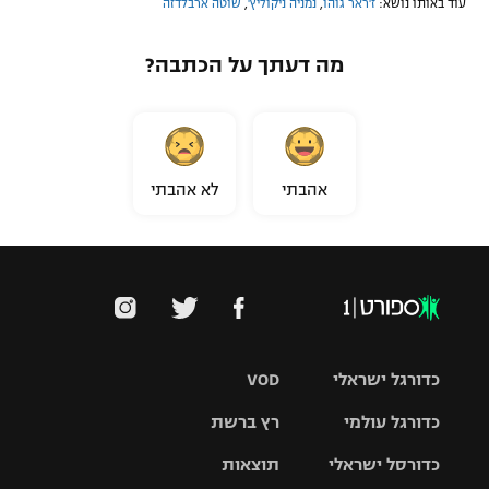
עוד באותו נושא:
ז'ראר גוהו
,
נמניה ניקוליץ'
,
שוטה ארבלדזה
מה דעתך על הכתבה?
אהבתי
לא אהבתי
כדורגל ישראלי
VOD
כדורגל עולמי
רץ ברשת
ליגת העל
כדורסל ישראלי
תוצאות
ליגת