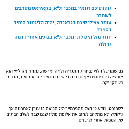
רשיון להקרנה פומבית לבית עסק
גוהו סיכם תנאיו במכבי ת"א, בקאיראט מסרבים
לשחרר
הצטרפות לחבילת הערוצים
עומר אצילי סיכם בגראנדה, יהיה הליגיונר היחיד
בספרד
לוח דרושים – ג'ובנט
יותר מזל מיכולת: מכבי ת"א בבתים אחרי דרמה
גדולה
תגיות
המגזין
גם שמו של חלוץ נבחרת הונגריה ולגיה וארשה, נמניה ניקוליץ' הוא
אופציה כשדיווחים אף גורסים כי סיכם תנאיו. יחד עם זאת, מדובר
בשחקן יקר.
לספורט1 נודע כי האל מהפרמייר-ליג הביעה בו עניין לאחרונה אך
ניקוליץ' לא מתלהב לעזוב את אלופת פולין שגם שבה לשלב הבתים
של המפעל אחרי 21 שנים.