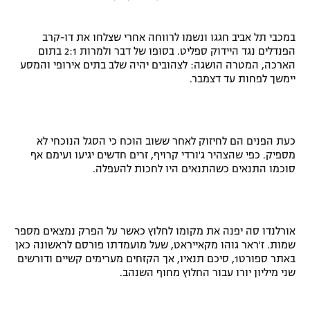
"מחצית בשכונה" – פודקאסט
אופניים
במכבי תל אביב חגגו ונשמו לרווחה אחרי שצלחו את דו-קרב
הפנדלים נגד היידוק ספליט. בסופו של דבר ולמרות 2:1 בתום
ספורט מוטורי
משתתפים וזוכים בפרסים
הארכה, המטרה הושגה: לצהובים יהיה שלב בתים אירופי והמסע
יימשך לפחות עד דצמבר.
כדורמים
תקנון משתתפים וזוכים בפרסים
טניס
פוטבול אמריקאי NFL
תקנון עבור פעילות אלקטרה
כעת הפנים הם לחיזוק לאחר ששוב הוכח כי הסגל הנוכחי לא
מספיק. כפי שהצהיר ג'ורדי קרויף, זרים חדשים יגיעו ועימם אף
גיימינג E-Sports
בייסבול MLB
סוכמו התנאים כשהתנאים היו לחכות להעפלה.
תקנון עבור פעילות ספורט 1 – "מרלן"
ספורט אתגרי ואקסטרים
תנאי שימוש
אומנויות לחימה
אורלנדו סה יפנה את מקומו לחלוץ כאשר על הפרק נמצאים מספר
שמות. ז'ראר גוהו מקאייראט, שעל מועמדתו פורסם לראשונה כאן
מדיניות פרטיות
באתר ספורט1, סיכם תנאיו, אך הקזחים מערימים קשיים ודורשים
גיימינג E-Sports
שני מיליון יורו עבור החלוץ מחוף השנהב.
תקנון פעילות ספורט 1