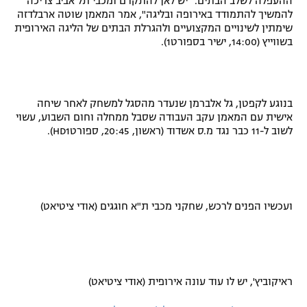
ההעפלה לשלב הבתים. "יש לאן להתקדם ומכבי תל אביב צריכה
להמשיך להתמודד באירופה ובליגה", אמר המאמן שוטה ארבלדזה
שימתין לשינויים המקצועיים ולהגרלת הבתים של הליגה האירופית
בשווייץ (14:00, ישיר בספורט1).
בנוגע לקפטן, גל אלברמן שנעדר מהסגל למשחק לאחר שיחה
אישית עם המאמן עקב העבודה שסבל ממחלה וחום השבוע, עשוי
לשוב ל-11 כבר נגד מ.ס אשדוד (ראשון, 20:45, ספורט
1).
HD
ועכשיו הפנים לרכש, שחקני מכבי ת"א חוגגים (אודי ציטיאט)
ראיקוביץ', יש לו עוד עונה אירופית (אודי ציטיאט)