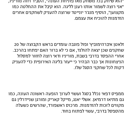
"הוא שיחק בכל משחק מאז פתיחת העונה", הסביר ז'וזה מוריניו,
"אני רוצה לשמור אותו רענן לליגה. הוא קיבל את ההחלטה כמו
רשיון להקרנה פומבית לבית עסק
מקצוען", הוסיף מנג'ר יונייטד שרוצה להעניק לשחקנים אחרים
הזדמנות להוכיח את עצמם.
הצטרפות לחבילת הערוצים
לוח דרושים – ג'ובנט
זלאטן איברהימוביץ' ופול פוגבה עומדים בראש הקבוצה של 20
תגיות
שחקנים שכן יצאה להולנד, אם כי לא ברור האם יפתחו בהרכב.
אחרי ההפסד בדרבי בשבת, מוריניו ודאי רוצה לחזור למסלול
הניצחונות אך כבר הבהיר כי ייעזר בליגה האירופית כדי להעניק
המגזין
דקות לכל שחקני הסגל שלו.
ממפיס דפאי נכלל בסגל ועשוי לערוך הופעה ראשונה העונה, כמו
גם מתיאו דרמיאן. אשלי יאנג, מייקל קאריק ומורגן שניידרלין גם
מקווים לזכות להזדמנות. מרכוס ראשפורד, שהרשים כשעלה
מהספסל בדרבי, עשוי לפתוח בחוד.