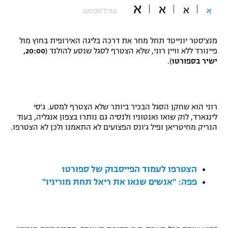
א
א
א
א
(גודל טקסט)
"מחצית בשכונה" – פודקאסט
אופניים
מנצ'סטר יונייטד תחל מחר את דרכה בליגה האירופית בחוץ מול
ספורט מוטורי
משתתפים וזוכים בפרסים
פיינורד ללא וויין רוני, שלא הצטרף לסגל שנסע להולנד (
20:00,
ישיר בספורט1
).
כדורמים
תקנון משתתפים וזוכים בפרסים
טניס
פוטבול אמריקאי NFL
תקנון עבור פעילות אלקטרה
רוני הוא שחקן הסגל הבכיר ביותר שלא הצטרף למסע. ג'סי
גיימינג E-Sports
לינגארד, לוק שואו ואנטוניו ולנסיה גם נותרו בצפון אנגליה, בעוד
בייסבול MLB
תקנון עבור פעילות ספורט 1 – "מרלן"
הנריק מחיטריאן ופיל ג'ונס הפצועים לא התאמנו ולכן לא הצטרפו.
ספורט אתגרי ואקסטרים
תנאי שימוש
אומנויות לחימה
הצטרפו לעמוד הפייסבוק של ספורט1
פפה: "אנשים שנאו את ריאל תחת מוריניו"
מדיניות פרטיות
גיימינג E-Sports
תקנון פעילות ספורט 1