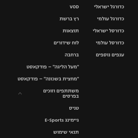
כדורגל ישראלי
VOD
כדורגל עולמי
רץ ברשת
ליגת העל
כדורסל ישראלי
תוצאות
ליגת
ליגה לאומית
האלופות
כדורסל עולמי
לוח שידורים
ליגת ווינר
סל
גביע הטוטו
ענפים נוספים
ברחבה
ליגה
NBA
אירופית
"מעל הליגה" – פודקאסט
ליגה לאומית
ליגיונרים
טניס
יורוליג
ליגה אנגלית
"מחצית בשכונה" – פודקאסט
כדורסל נשים
גביע המדינה
כדוריד
יורוקאפ
ליגה גרמנית
משתתפים וזוכים
בפרסים
מכבי תל
נבחרת
כדורעף
אביב
ישראל
ליגה
טניס
ספרדית
תקנון משתתפים
שחייה
הפועל חולון
מכבי חיפה
וזוכים בפרסים
גיימינג E-Sports
ליגה
איטלקית
ג'ודו
הפועל
בית"ר
תנאי שימוש
תקנון עבור פעילות
ירושלים
ירושלים
אלקטרה