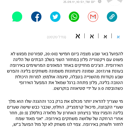
יום שני, 10:57, 25.09.17
"מחצית בשכונה" – פודקאסט
אופניים
ספורט מוטורי
משתתפים וזוכים בפרסים
א
א
א
א
(גודל טקסט)
כדורמים
תקנון משתתפים וזוכים בפרסים
טניס
פוטבול אמריקאי NFL
להפועל באר שבע מצפה ביום חמישי (20:00, ספורט1) מפגש לא
תקנון עבור פעילות אלקטרה
פשוט עם ויקטוריה פלזן במחזור השני בשלב הבתים של הליגה
האירופית. הצ'כים מחזיקים באחד המאזנים המרשימים באירופה
גיימינג E-Sports
בייסבול MLB
בעונת 2017/18. שמונה ניצחונות משמונה משחקים בליגה והפרש
תקנון עבור פעילות ספורט 1 – "מרלן"
שבע נקודות מהשנייה בטבלה, סיגמה אולמוץ. למרות היכולת
ספורט אתגרי ואקסטרים
הטובה בליגה, פלזן פתחה ברגל שמאל את המפעל האירופי
תנאי שימוש
כשהובסה 3:0 על ידי סטיאווה בוקרשט.
אומנויות לחימה
מי שצריך להדאיג יותר מכולם את ברק בכר וההגנה שלו הוא מלך
מדיניות פרטיות
שערי הקבוצה, מיכאל קרמנצ'יק. החלוץ, שכבר כבש שישה שערים
גיימינג E-Sports
בליגה והפגיז צמד בניצחון האחרון על מלאדה בולסלב (0:3), חוזר
אחרי הרחקה של שלושה משחקים באירופה. "אני מאוד שמח
תקנון פעילות ספורט 1
לחזור ולשחק באירופה. צפוי לנו משחק לא קל מול הפועל ב"ש,