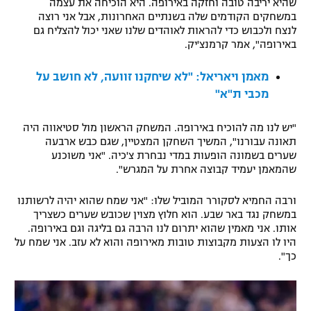
שהיא יריבה טובה וחזקה באירופה. היא הוכיחה את עצמה
במשחקים הקודמים שלה בשנתיים האחרונות, אבל אני רוצה
רשיון להקרנה פומבית לבית עסק
לנצח ולכבוש כדי להראות לאוהדים שלנו שאני יכול להצליח גם
באירופה", אמר קרמנצ'יק.
הצטרפות לחבילת הערוצים
מאמן ויאריאל: "לא שיחקנו זוועה, לא חושב על
לוח דרושים – ג'ובנט
מכבי ת"א"
תגיות
"יש לנו מה להוכיח באירופה. המשחק הראשון מול סטיאווה היה
תאונה עבורנו", המשיך השחקן המצטיין, שגם כבש ארבעה
המגזין
שערים בשמונה הופעות במדי נבחרת צ'כיה. "אני משוכנע
שהמאמן יעמיד קבוצה אחרת על המגרש".
ורבה החמיא לסקורר המוביל שלו: "אני שמח שהוא יהיה לרשותנו
במשחק נגד באר שבע. הוא חלוץ מצוין שכובש שערים כשצריך
אותו. אני מאמין שהוא יתרום לנו הרבה גם בליגה וגם באירופה.
היו לו הצעות מקבוצות טובות מאירופה והוא לא עזב. אני שמח על
כך".