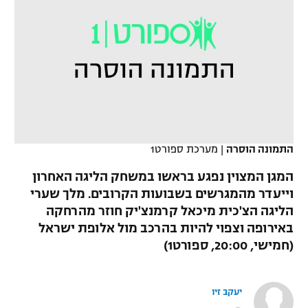
כדורסל נשים
נבחרת ישראל
יורוליג
ליגה ספרדית
טניס
VOD
מכבי תל אביב
מכבי חיפה
יורוקאפ
ליגה איטלקית
כדוריד
הפועל חולון
בית"ר ירושלים
רץ ברשת
ליגה צרפתית
כדורעף
הפועל ירושלים
מכבי תל אביב
ליגה הולנדית
שחייה
תוצאות
דני אבדיה
התמונה הוסרה
|
מערכת ספורט1
הפועל תל אביב
ליגה טורקית
ג'ודו
המגן המצוין נפגע בראשו במשחק הליגה האחרון
הפועל חיפה
לוח שידורים
וייעדר מהמגרשים בשבועות הקרובים. מלך שערי
ליגה סינית
אגרוף
הליגה הצ'כית מיכאל קרמנצ'יק חוזר מהרחקה
הפועל באר שבע
באירופה וצפוי להיות בהרכב מול אלופת ישראל
ליגה ברזילאית
ברחבה
ספורט אולימפי
(חמישי, 20:00, ספורט1)
מכבי נתניה
ליגות נוספות
UFC
"מעל הליגה" – פודקאסט
בני יהודה
יעקב זיו
היאבקות WWE