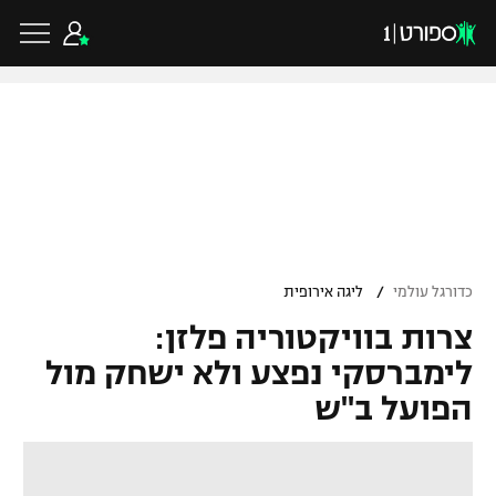
כדורגל ישראלי
ליגת העל
כדורגל עולמי
/
כדורגל עולמי
ליגה אירופית
ליגה לאומית
צרות בוויקטוריה פלזן:
ליגת האלופות
כדורסל ישראלי
גביע הטוטו
לימברסקי נפצע ולא ישחק מול
ליגה אירופית
הפועל ב"ש
ליגת ווינר סל
ליגיונרים
כדורסל עולמי
ליגה אנגלית
ליגה לאומית
גביע המדינה
NBA
ליגה גרמנית
ענפים נוספים