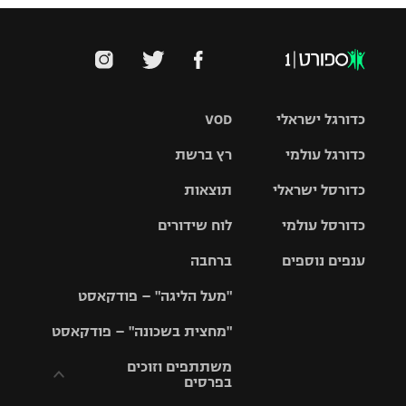
כדורגל ישראלי
VOD
כדורגל עולמי
רץ ברשת
ליגת העל
כדורסל ישראלי
תוצאות
ליגת
ליגה לאומית
האלופות
כדורסל עולמי
לוח שידורים
ליגת ווינר
סל
גביע הטוטו
ענפים נוספים
ברחבה
ליגה
NBA
אירופית
"מעל הליגה" – פודקאסט
ליגה לאומית
ליגיונרים
טניס
יורוליג
ליגה אנגלית
"מחצית בשכונה" – פודקאסט
כדורסל נשים
גביע המדינה
כדוריד
יורוקאפ
ליגה גרמנית
משתתפים וזוכים
בפרסים
מכבי תל
נבחרת
כדורעף
אביב
ישראל