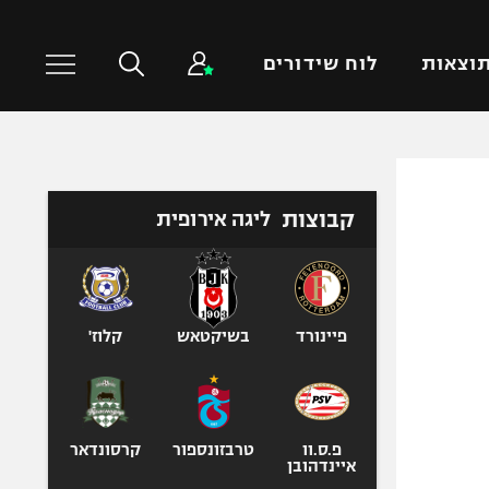
וצאות
לוח שידורים
כדורסל עולמי
ענפים נוספים
קבוצות
ליגה אירופית
NBA
טניס
יורוליג
כדוריד
יורוקאפ
כדורעף
שחייה
פיינורד
בשיקטאש
קלוז'
ג'ודו
אגרוף
ספורט אולימפי
פ.ס.וו
טרבזונספור
קרסונדאר
UFC
איינדהובן