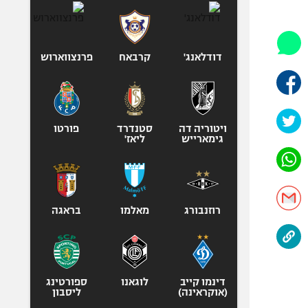
היאבקות WWE
אופניים
ספורט מוטורי
דודלאנג'
קרבאח
פרנצווארוש
כדורמים
פוטבול אמריקאי NFL
בייסבול MLB
ויטוריה דה
סטנדרד
ספורט אתגרי
פורטו
גימארייש
ליאז'
ואקסטרים
אומנויות לחימה
גיימינג E-Sports
רוזנבורג
מאלמו
בראגה
דינמו קייב
לוגאנו
ספורטינג
(אוקראינה)
ליסבון