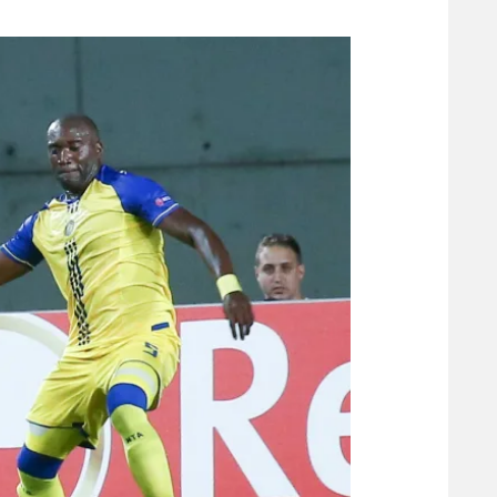
משתתפים וזוכים בפרסים
מכבי ת
הפועל 
תקנון משתתפים וזוכים בפרסים
הפועל 
תקנון עבור פעילות אלקטרה
הפועל 
תקנון עבור פעילות ספורט 1 – "מרלן"
מכבי נ
טניס
בני יהו
גיימינג E-Sports
תנאי שימוש
מדיניות פרטיות
תקנון פעילות ספורט 1
רשיון להקרנה פומבית לבית עסק
הצטרפות לחבילת הערוצים
לוח דרושים – ג'ובנט
תגיות