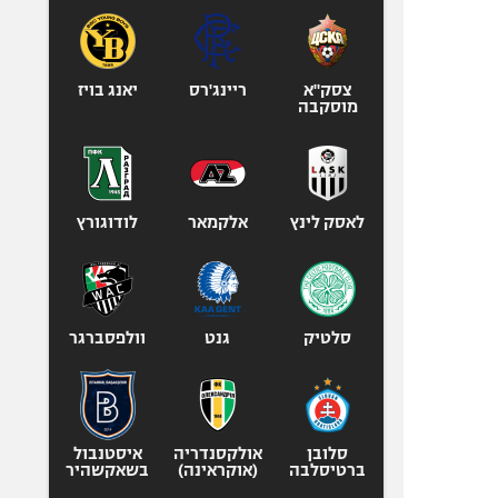
צסק"א
ריינג'רס
יאנג בויז
מוסקבה
לאסק לינץ
אלקמאר
לודוגורץ
סלטיק
גנט
וולפסברגר
סלובן
אולקסנדריה
איסטנבול
ברטיסלבה
(אוקראינה)
בשאקשהיר