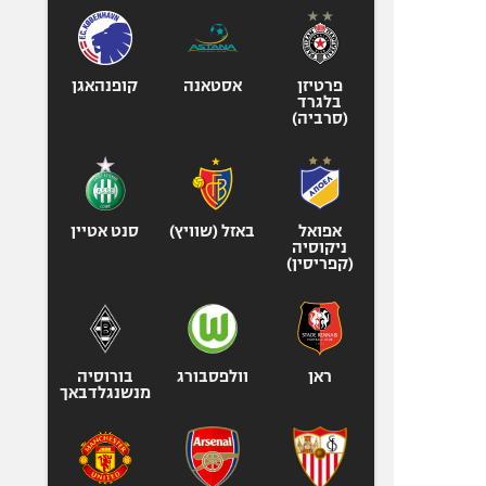
פרטיזן
אסטאנה
קופנהאגן
בלגרד
(סרביה)
אפואל
באזל (שוויץ)
סנט אטיין
ניקוסיה
(קפריסין)
ראן
וולפסבורג
בורוסיה
מנשנגלדבאך