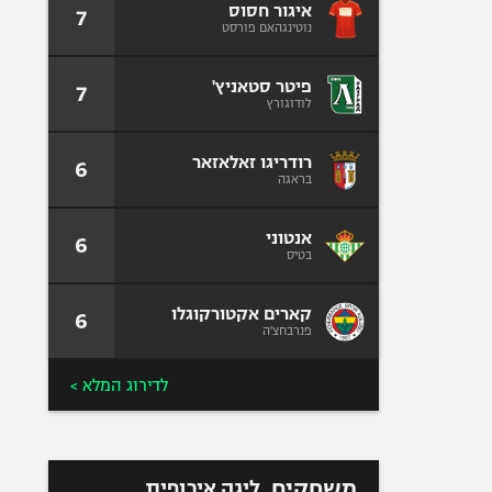
איגור חסוס
7
נוטינגהאם פורסט
פיטר סטאניץ'
7
לודוגורץ
רודריגו זאלאזאר
6
בראגה
אנטוני
6
בטיס
קארים אקטורקוגלו
6
פנרבחצ'ה
לדירוג המלא >
משחקים
ליגה אירופית