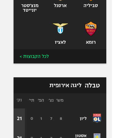
סביליה
ארסנל
מנצ'סטר
יונייטד
רומא
לאציו
לכל הקבוצות >
טבלה
ליגה אירופית
מש׳
נצ׳
הפ׳
תי׳
נק׳
21
0
1
7
8
ליון
אסטון