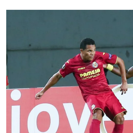
ל אביב
ליגה טורקית
תל אביב
ליגה סינית
חיפה
ליגה ברזילאית
באר שבע
ליגות נוספות
תניה
דה