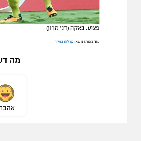
פצוע. באקה (דני מרון)
עוד באותו נושא:
קרלוס באקה
מה דע
אהבת