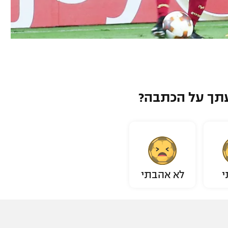
תך על הכתבה?
י
לא אהבתי