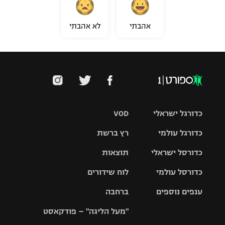
אהבתי
לא אהבתי
כדורגל ישראלי
VOD
כדורגל עולמי
רץ ברשת
ליגת העל
כדורסל ישראלי
תוצאות
ליגת
ליגה לאומית
האלופות
כדורסל עולמי
לוח שידורים
ליגת ווינר
סל
גביע הטוטו
ענפים נוספים
ברחבה
ליגה
NBA
אירופית
"מעל הליגה" – פודקאסט
ליגה לאומית
ליגיונרים
טניס
יורוליג