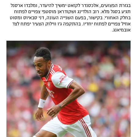
בגזרת הפצועים, אלכסנדר לקזאט ימשיך להיעדר, ומלבדו ארסנל
רשיון להקרנה פומבית לבית עסק
תגיע בסגל מלא. רוב הולדינג ושקודראן מוסטפי צפויים לפתוח
בחלק האחורי. בקישור, בפעם השנייה העונה, דני סבאיוס ומסוט
הצטרפות לחבילת הערוצים
אוזיל צפויים לפתוח יחדיו. בהתקפה ג'ו ווילוק הצעיר יפתח לצד
אובמיאנג.
לוח דרושים – ג'ובנט
תגיות
המגזין