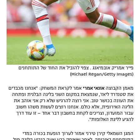
פייר אמריק אובמיאנג . צפוי להוביל את החוד של התותחנים
(Michael Regan/Getty Images)
מאמן הקבוצה
אונאי אמרי
אמר לקראת המשחק: "אנחנו מכבדים
את סטנדרד ליאז', שנמצאת במקום השני בליגה הבלגית ופתחה
את העונה בכושר טוב. אני רוצה להרגיש שלא רק אני אוהב את
הליגה האירופית, אלא כולם. אנחנו רוצים לעשות משהו חשוב
עבור המועדון, וצריכים לקחת בחשבון דבר אחד – זו עוד דרך
להגיע לליגת האלופות".
המגן השמאלי קירן טירני אמור לערוך הופעת בכורה במדי
התותחנים באירופה, לאחר ששיחק רבע שעה בגביע הליגה מול