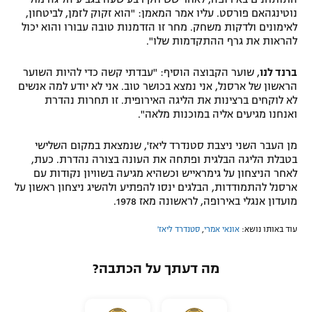
נוטינגהאם פורסט. עליו אמר המאמן: "הוא זקוק לזמן, לביטחון,
לאימונים ולדקות משחק. מחר זו הזדמנות טובה עבורו והוא יכול
להראות את גרף ההתקדמות שלו".
ברנד לנו
, שוער הקבוצה הוסיף: "עבדתי קשה כדי להיות השוער
הראשון של ארסנל, אני נמצא בכושר טוב. אני לא יודע למה אנשים
לא לוקחים ברצינות את הליגה האירופית. זו תחרות נהדרת
ואנחנו מגיעים אליה במוכנות מלאה".
מן העבר השני ניצבת סטנדרד ליאז', שנמצאת במקום השלישי
בטבלת הליגה הבלגית ופתחה את העונה בצורה נהדרת. כעת,
לאחר הניצחון על גימראייש וכשהיא מגיעה בשוויון נקודות עם
ארסנל להתמודדות, הבלגים ינסו להפתיע ולהשיג ניצחון ראשון על
מועדון אנגלי באירופה, לראשונה מאז 1978.
עוד באותו נושא:
אונאי אמרי
,
סטנדרד ליאז'
מה דעתך על הכתבה?