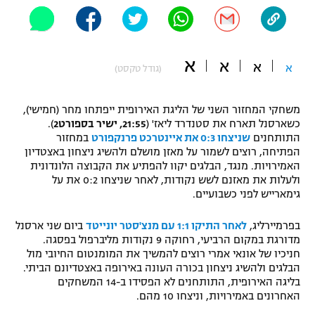
"מחצית בשכונה" – פודקאסט
אופניים
א
ספורט מוטורי
א
משתתפים וזוכים בפרסים
א
א
(גודל טקסט)
כדורמים
תקנון משתתפים וזוכים בפרסים
משחקי המחזור השני של הליגת האירופית ייפתחו מחר (חמישי),
טניס
כשארסנל תארח את סטנדרד ליאז' (
21:55, ישיר בספורט2
).
פוטבול אמריקאי NFL
התותחנים
שניצחו 0:3 את איינטרכט פרנקפורט
במחזור
תקנון עבור פעילות אלקטרה
הפתיחה, רוצים לשמור על מאזן מושלם ולהשיג ניצחון באצטדיון
גיימינג E-Sports
בייסבול MLB
האמירויות. מנגד, הבלגים יקוו להפתיע את הקבוצה הלונדונית
תקנון עבור פעילות ספורט 1 – "מרלן"
ולעלות את מאזנם לשש נקודות, לאחר שניצחו 0:2 את על
גימארייש לפני כשבועיים.
ספורט אתגרי ואקסטרים
תנאי שימוש
בפרמיירליג,
לאחר התיקו 1:1 עם מנצ'סטר יונייטד
ביום שני ארסנל
אומנויות לחימה
מדורגת במקום הרביעי, רחוקה 9 נקודות מליברפול בפסגה.
חניכיו של אונאי אמרי רוצים להמשיך את המומנטום החיובי מול
מדיניות פרטיות
גיימינג E-Sports
הבלגים ולהשיג ניצחון בכורה העונה באירופה באצטדיונם הביתי.
בליגה האירופית, התותחנים לא הפסידו ב-14 המשחקים
האחרונים באמירויות, וניצחו 10 מהם.
תקנון פעילות ספורט 1