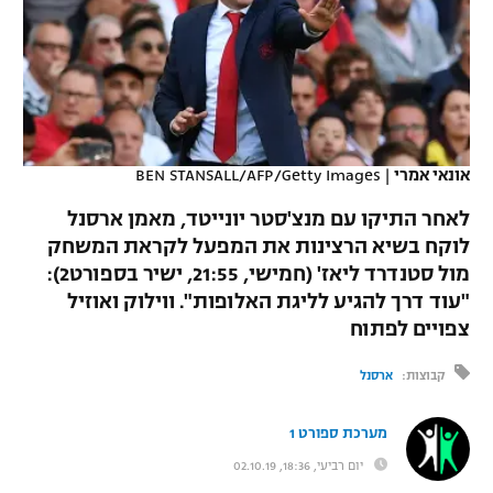
כדורסל נשים
נבחרת ישראל
יורוליג
ליגה ספרדית
טניס
VOD
מכבי תל אביב
מכבי חיפה
יורוקאפ
ליגה איטלקית
כדוריד
הפועל חולון
בית"ר ירושלים
רץ ברשת
ליגה צרפתית
כדורעף
אונאי אמרי
|
BEN STANSALL/AFP/Getty Images
הפועל ירושלים
מכבי תל אביב
ליגה הולנדית
לאחר התיקו עם מנצ'סטר יונייטד, מאמן ארסנל
שחייה
תוצאות
דני אבדיה
הפועל תל אביב
לוקח בשיא הרצינות את המפעל לקראת המשחק
ליגה טורקית
מול סטנדרד ליאז' (חמישי, 21:55, ישיר בספורט2):
ג'ודו
הפועל חיפה
לוח שידורים
"עוד דרך להגיע לליגת האלופות". ווילוק ואוזיל
ליגה סינית
אגרוף
צפויים לפתוח
הפועל באר שבע
ליגה ברזילאית
ברחבה
קבוצות:
ארסנל
ספורט אולימפי
מכבי נתניה
ליגות נוספות
UFC
מערכת ספורט 1
"מעל הליגה" – פודקאסט
בני יהודה
יום רביעי, 18:36, 02.10.19
היאבקות WWE