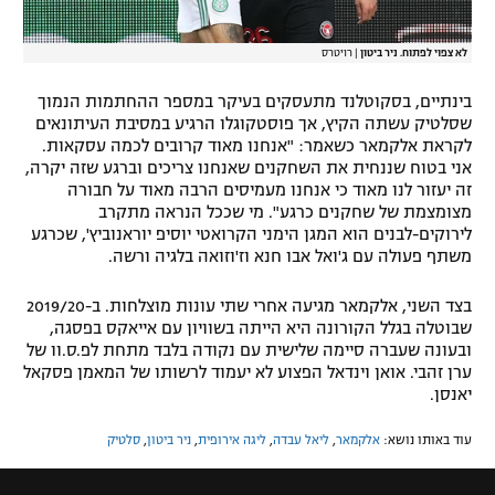
לא צפוי לפתוח. ניר ביטון
| רויטרס
בינתיים, בסקוטלנד מתעסקים בעיקר במספר ההחתמות הנמוך
שסלטיק עשתה הקיץ, אך פוסטקוגלו הרגיע במסיבת העיתונאים
לקראת אלקמאר כשאמר: "אנחנו מאוד קרובים לכמה עסקאות.
אני בטוח שננחית את השחקנים שאנחנו צריכים וברגע שזה יקרה,
זה יעזור לנו מאוד כי אנחנו מעמיסים הרבה מאוד על חבורה
מצומצמת של שחקנים כרגע". מי שככל הנראה מתקרב
לירוקים-לבנים הוא המגן הימני הקרואטי יוסיפ יוראנוביץ', שכרגע
משתף פעולה עם ג'ואל אבו חנא וז'וזואה בלגיה ורשה.
בצד השני, אלקמאר מגיעה אחרי שתי עונות מוצלחות. ב-2019/20
שבוטלה בגלל הקורונה היא הייתה בשוויון עם אייאקס בפסגה,
ובעונה שעברה סיימה שלישית עם נקודה בלבד מתחת לפ.ס.וו של
ערן זהבי. אואן וינדאל הפצוע לא יעמוד לרשותו של המאמן פסקאל
יאנסן.
עוד באותו נושא:
אלקמאר
,
ליאל עבדה
,
ליגה אירופית
,
ניר ביטון
,
סלטיק