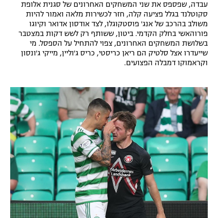
עבדה, שפספס את שני המשחקים האחרונים של סגנית אלופת
רשיון להקרנה פומבית לבית עסק
סקוטלנד בגלל פציעה קלה, חזר לכשירות מלאה ואמור להיות
משולב בהרכב של אנג' פוסטקוגלו, לצד אודסון אדואר וקיוגו
פורוהאשי בחלק הקדמי. ביטון, ששותף רק לשש דקות במצטבר
הצטרפות לחבילת הערוצים
בשלושת המשחקים האחרונים, צפוי להתחיל על הספסל. מי
שייעדרו אצל סלטיק הם ריאן כריסטי, כריס ג'וליין, מייקי ג'ונסון
לוח דרושים – ג'ובנט
וקראמוקו דמבלה הפצועים.
תגיות
המגזין