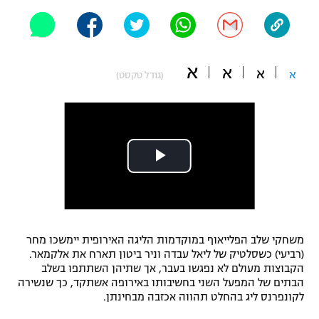
"מחצית בשכונה" – פודקאסט
אופניים
ספורט מוטורי
משתתפים וזוכים בפרסים
א
א
א
א
(גודל טקסט)
כדורמים
תקנון משתתפים וזוכים בפרסים
טניס
פוטבול אמריקאי NFL
תקנון עבור פעילות אלקטרה
גיימינג E-Sports
בייסבול MLB
תקנון עבור פעילות ספורט 1 – "מרלן"
ספורט אתגרי ואקסטרים
תנאי שימוש
אומנויות לחימה
משחקי שלב הפלייאוף במוקדמות הליגה האירופית יימשכו מחר
(רביעי) כשסלטיק של ליאל עבדה וניר ביטון תארח את אלקמאר.
מדיניות פרטיות
גיימינג E-Sports
הקבוצות מעולם לא נפגשו בעבר, אך שתיהן השתתפו בשלב
הבתים של המפעל השני בחשיבותו באירופה אשתקד, כך שנשירה
לקונפרנס ליג בהחלט תהווה אכזבה מבחינתן.
תקנון פעילות ספורט 1