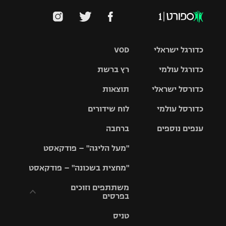
כדורגל ישראלי
VOD
כדורגל עולמי
רץ ברשת
ליגת העל
כדורסל ישראלי
תוצאות
ליגת
ליגה לאומית
האלופות
כדורסל עולמי
לוח שידורים
ליגת ווינר
סל
גביע הטוטו
ענפים נוספים
ברחבה
ליגה
NBA
אירופית
"מעל הליגה" – פודקאסט
ליגה לאומית
ליגיונרים
טניס
יורוליג
ליגה אנגלית
"מחצית בשכונה" – פודקאסט
כדורסל נשים
גביע המדינה
כדוריד
יורוקאפ
ליגה גרמנית
משתתפים וזוכים
בפרסים
מכבי תל
נבחרת
כדורעף
אביב
ישראל
ליגה
טניס
ספרדית
תקנון משתתפים