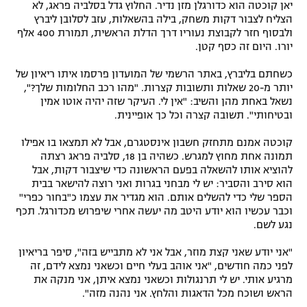
יאן קוכטה הוא כדורגלן מזן נדיר. החלוץ גדל בסלביה פראג, לא
הצליח לצבור דקות משחק, בילה בהשאלות, עזב לסלובן ליברץ
ולבסוף חזר לקבוצת נעוריו דרך הדלת הראשית, תמורת 400 אלף
יורו. היום זה כסף קטן.
כשחתם בליברץ, באתר הרשמי של המועדון פרסמו איתו ריאיון של
יותר מ-20 שאלות ותשובות קצרות. "מהו רכב החלומות שלך?",
נשאל באחת מהן והשיב: "אין לי. העיקר שזה יהיה אוטו אמין
ובטיחותי". תשובה קצרה וכל כך אופיינית.
קוכטה אמנם מתחזק חשבון אינסטגרם, אבל לא תמצאו בו אפילו
תמונה אחת מחוץ למגרש. כשהיה בן 18, סלביה פראג רצתה
להוציא אותו להשאלה בפעם הראשונה כדי שיצבור דקות, אבל
הוא סירב והסביר: יש לי מבחני בגרות ואני רוצה להישאר בבית
הספר שלי כדי להשלים אותם. הוא מגדיר את עצמו כ"בחור כפרי"
וכבר עכשיו הוא יודע היטב מה יעשה אחרי שיפרוש מכדורגל. תכף
נגע לשם.
"אני יודע שאני קצת מוזר, אבל אני לא מתבייש בזה", סיפר בריאיון
לפני כמה חודשים, "אני אוהב בעלי חיים וכשאני נמצא לידם, זה
מרגיע אותי. יש לי תרנגולות וכשאני נמצא איתן, אני מנקה את
הראש ושוכח מכל הדאגות והלחץ. אני נהנה מזה".