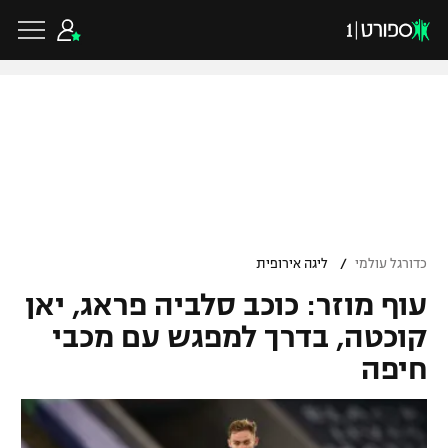
כדורגל ישראלי
ליגת העל
כדורגל עולמי
/
כדורגל עולמי
ליגה אירופית
ליגה לאומית
עוף מוזר: כוכב סלביה פראג, יאן
ליגת האלופות
כדורסל ישראלי
גביע הטוטו
קוכטה, בדרך למפגש עם מכבי
ליגה אירופית
חיפה
ליגת ווינר סל
ליגיונרים
כדורסל עולמי
ליגה אנגלית
ליגה לאומית
גביע המדינה
NBA
ליגה גרמנית
ענפים נוספים