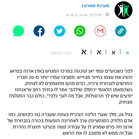
מערכת ספורט 1
"מחצית בשכונה" – פודקאסט
אופניים
יום רביעי, 14:56, 20.10.21
ספורט מוטורי
משתתפים וזוכים בפרסים
כדורמים
תקנון משתתפים וזוכים בפרסים
א
טניס
א
א
א
(גודל טקסט)
פוטבול אמריקאי NFL
תקנון עבור פעילות אלקטרה
גיימינג E-Sports
לפני כשבועיים עמד יאן קוכטה במרכז המגרש באדן ארנה בפראג
בייסבול MLB
תקנון עבור פעילות ספורט 1 – "מרלן"
והציג את עצמו בחיוך מבוייש. מסביבו עמדו יותר מ-20 חבריו
החדשים לנבחרת צ'כיה, רבים מהם מתאמצים לא לצחוק.
ספורט אתגרי ואקסטרים
כשהמאמן הלאומי ירוסלב שילהבי אמר לו בחיוך רחב ש"אנחנו
תנאי שימוש
יודעים שיש לך תרנגולות, אבל מה לגבי כלב?", כולם כבר התגלגלו
אומנויות לחימה
מצחוק.
מדיניות פרטיות
בגיל 24, מלך שערי הליגה הצ'כית בעונה שעברה (15 כיבושים, כמו
גיימינג E-Sports
אדם הלוז'ק הסנסציוני) ערך לאחרונה הופעות בכורה בנבחרת של
ארצו וזה פרס שמגיע לו על עבודה קשה ובעיקר תוצרת נהדרת.
תקנון פעילות ספורט 1
אבל זה ממש לא מסובב לו את הראש.