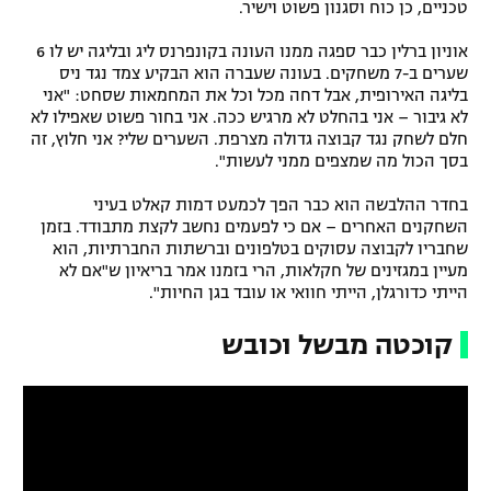
טכניים, כן כוח וסגנון פשוט וישיר.
אוניון ברלין כבר ספגה ממנו העונה בקונפרנס ליג ובליגה יש לו 6
שערים ב-7 משחקים. בעונה שעברה הוא הבקיע צמד נגד ניס
בליגה האירופית, אבל דחה מכל וכל את המחמאות שסחט: "אני
לא גיבור – אני בהחלט לא מרגיש ככה. אני בחור פשוט שאפילו לא
חלם לשחק נגד קבוצה גדולה מצרפת. השערים שלי? אני חלוץ, זה
בסך הכול מה שמצפים ממני לעשות".
בחדר ההלבשה הוא כבר הפך לכמעט דמות קאלט בעיני
השחקנים האחרים – אם כי לפעמים נחשב לקצת מתבודד. בזמן
שחבריו לקבוצה עסוקים בטלפונים וברשתות החברתיות, הוא
מעיין במגזינים של חקלאות, הרי בזמנו אמר בריאיון ש"אם לא
הייתי כדורגלן, הייתי חוואי או עובד בגן החיות".
קוכטה מבשל וכובש