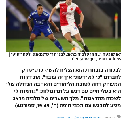
כדורסל נשים
נבחרת ישראל
יורוליג
ליגה ספרדית
טניס
VOD
מכבי תל אביב
מכבי חיפה
יורוקאפ
ליגה איטלקית
כדוריד
הפועל חולון
בית"ר ירושלים
רץ ברשת
ליגה צרפתית
כדורעף
הפועל ירושלים
מכבי תל אביב
ליגה הולנדית
יאן קוכטה, שחקן סלביה פראג, לפני יורי טילמאנס, לסטר סיטי
|
שחייה
תוצאות
GettyImages, Marc Atkins
דני אבדיה
הפועל תל אביב
ליגה טורקית
לבכורה בנבחרת הוא הצליח להשיג כרטיס רק
ג'ודו
הפועל חיפה
לוח שידורים
לחברתו "כי לא ידעתי איך זה עובד". את דקות
ליגה סינית
המשחק דחה לטובת הלימודים והאהבה הגדולה שלו
אגרוף
הפועל באר שבע
היא בעלי חיים עם דגש על תרנגולות: "גורמות לי
ליגה ברזילאית
ברחבה
ספורט אולימפי
לשכוח מהדאגות". מלך השערים של סלביה פראג
מכבי נתניה
מגיע למפגש עם מכבי חיפה (ה', 19:45, ספורט4)
ליגות נוספות
UFC
"מעל הליגה" – פודקאסט
בני יהודה
קבוצות:
סלביה פראג (צ'כיה)
מכבי חיפה
היאבקות WWE