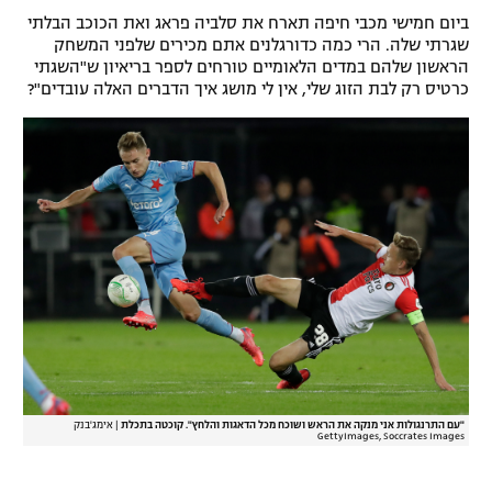
ביום חמישי מכבי חיפה תארח את סלביה פראג ואת הכוכב הבלתי
רשיון להקרנה פומבית לבית עסק
שגרתי שלה. הרי כמה כדורגלנים אתם מכירים שלפני המשחק
הראשון שלהם במדים הלאומיים טורחים לספר בריאיון ש"השגתי
הצטרפות לחבילת הערוצים
כרטיס רק לבת הזוג שלי, אין לי מושג איך הדברים האלה עובדים"?
לוח דרושים – ג'ובנט
תגיות
המגזין
"עם התרנגולות אני מנקה את הראש ושוכח מכל הדאגות והלחץ". קוכטה בתכלת
|
אימג'בנק
GettyImages, Soccrates Images