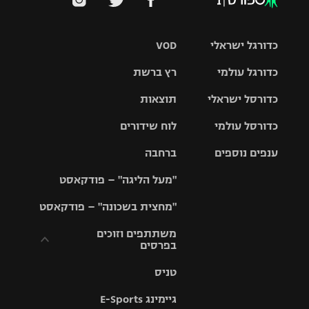
כדורגל ישראלי
VOD
כדורגל עולמי
רץ ברשת
ליגת העל
כדורסל ישראלי
תוצאות
ליגת
ליגה לאומית
האלופות
כדורסל עולמי
לוח שידורים
ליגת ווינר
סל
גביע הטוטו
ענפים נוספים
ברחבה
ליגה
NBA
אירופית
"מעל הליגה" – פודקאסט
ליגה לאומית
ליגיונרים
טניס
יורוליג
ליגה אנגלית
"מחצית בשכונה" – פודקאסט
כדורסל נשים
גביע המדינה
כדוריד
יורוקאפ
ליגה גרמנית
משתתפים וזוכים
בפרסים
מכבי תל
נבחרת
כדורעף
אביב
ישראל
ליגה
טניס
ספרדית
תקנון משתתפים
שחייה
הפועל חולון
מכבי חיפה
וזוכים בפרסים
גיימינג E-Sports