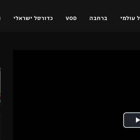
 עולמי
ברחבה
VOD
כדורסל ישראלי
ת
ל ישראלי
כדורגל עולמי
כדורסל ישראלי
ה
על
ליגת האלופות
ליגת ווינר סל
אומית
ליגה אירופית
ליגה לאומית
וטו
ליגה אנגלית
כדורסל נשים
ים
ליגה גרמנית
מכבי תל אביב
מדינה
ליגה ספרדית
הפועל חולון
ישראל
ליגה איטלקית
הפועל ירושלים
יפה
ליגה צרפתית
דני אבדיה
רושלים
ליגה הולנדית