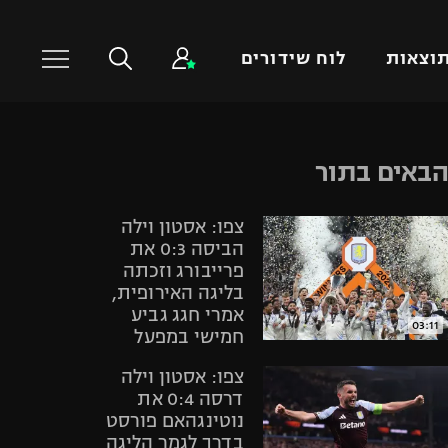
וצאות
לוח שידורים
כדורסל עולמי
ענפים נוספים
באים בתור
NBA
טניס
צפו: אסטון וילה
יורוליג
כדוריד
הביסה 0:3 את
יורוקאפ
כדורעף
פרייבורג וזכתה
בליגה האירופית,
שחייה
אמרי חגג גביע
ג'ודו
03:11
חמישי במפעל
אגרוף
צפו: אסטון וילה
ספורט אולימפי
דרסה 0:4 את
UFC
נוטינגהאם פורסט
בדרך לגמר הליגה