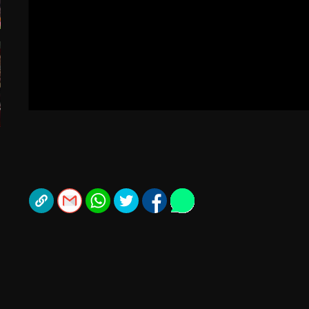
ל אביב
ליגה טורקית
תל אביב
ליגה סינית
חיפה
ליגה ברזילאית
באר שבע
ליגות נוספות
תניה
דה