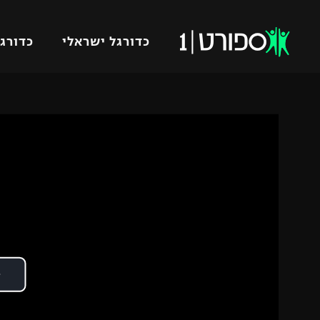
כדורגל ישראלי
כדורגל
VOD
כדורג
רץ ברשת
ליגת ה
ליגה ל
תוצאות
גביע הט
לוח שידורים
ליגיונר
ברחבה
גביע ה
נבחרת 
"מעל הליגה" – פודקאסט
מכבי ח
"מחצית בשכונה" – פודקאסט
בית"ר י