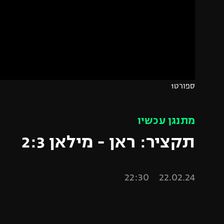
משתתפים וזוכים בפרסים
מכבי ת
הפועל 
תקנון משתתפים וזוכים בפרסים
הפועל 
תקנון עבור פעילות אלקטרה
הפועל 
תקנון עבור פעילות ספורט 1 – "מרלן"
מכבי נ
טניס
בני יהו
ספורט1
גיימינג E-Sports
תנאי שימוש
מתנגן עכשיו
מדיניות פרטיות
תקציר: ראן - מילאן 2:3
תקנון פעילות ספורט 1
רשיון להקרנה פומבית לבית עסק
22.02.24 22:30
הצטרפות לחבילת הערוצים
לוח דרושים – ג'ובנט
תגיות