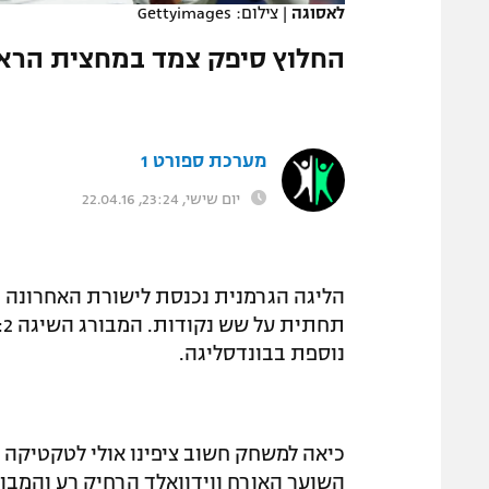
לאסוגה
|
צילום: Gettyimages
המגזין
החלוץ סיפק צמד במחצית הראש
מערכת ספורט 1
יום שישי, 23:24, 22.04.16
נוספת בבונדסליגה.
השוער האורח ווידוואלד הרחיק רע והמבור