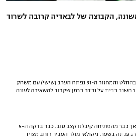
ונה, הקבוצה של לבאדיה קרובה לשרוד
הליגה הגרמנית נכנסת לישורת האחרונה בהחלט והמחזור ה-31 נפתח הערב (שישי) עם משחק
תחתית על שש נקודות. המבורג השיגה 1:2 חשוב בבית על ורדר ברמן שקרוב להשאירה לעונה
כיאה למשחק חשוב ציפינו אולי לטקטיקה אך כבר מהפתיחה קיבלנו קצב טוב. כבר בדקה ה-5
ג ענתה בשער. ניקולאי מולר העביר רוחב מצוין