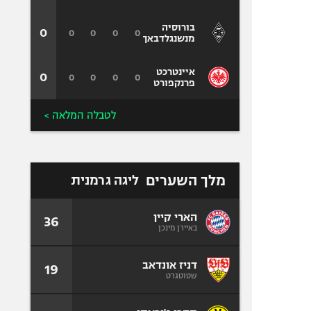
בורוסיה
0
0
0
0
0
מנשנגלדבאך
איינטרכט
0
0
0
0
0
פרנקפורט
לטבלה המלאה >
מלך השערים
ליגה גרמנית
הארי קיין
36
באיירן מינכן
דניז אונדאב
19
שטוטגרט