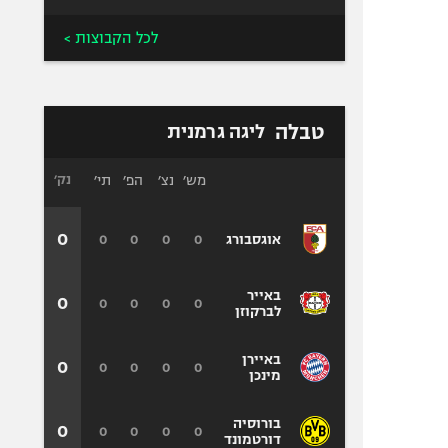
לכל הקבוצות >
טבלה
ליגה גרמנית
מש׳
נצ׳
הפ׳
תי׳
נק׳
0
0
0
0
0
אוגסבורג
באייר
0
0
0
0
0
לברקוזן
באיירן
0
0
0
0
0
מינכן
בורוסיה
0
0
0
0
0
דורטמונד