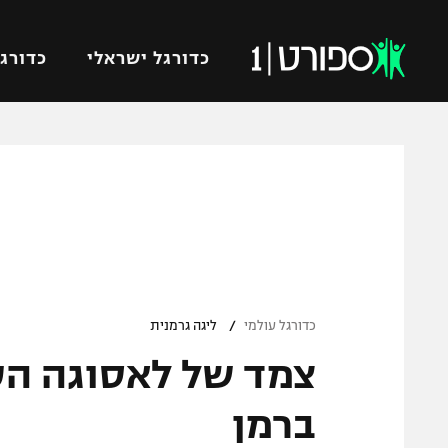
כדורגל ישראלי
כדורגל
VOD
כדורג
רץ ברשת
ליגת ה
ליגה ל
תוצאות
גביע הט
לוח שידורים
ליגיונר
ברחבה
/
גביע ה
כדורגל עולמי
ליגה גרמנית
נבחרת 
"מעל הליגה" – פודקאסט
מכבי ח
"מחצית בשכונה" – פודקאסט
ברמן
בית"ר י