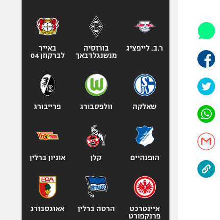
היאבקות WWE
אופניים
ספורט מוטורי
כדורמים
ר.ב. לייפציג
בורוסיה
באייר
מנשנגלדבאך
לברקוזן 04
פוטבול אמריקאי NFL
בייסבול MLB
ספורט אתגרי
ואקסטרים
שאלקה
וולפסבורג
פרייבורג
אומנויות לחימה
גיימינג E-Sports
הופנהיים
קלן
אוניון ברלין
איינטרכט
הרטה ברלין
אאוגסבורג
פרנקפורט