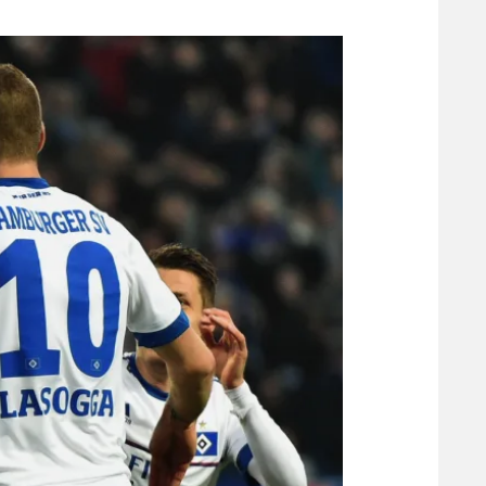
משתתפים וזוכים בפרסים
מכבי ת
הפועל 
תקנון משתתפים וזוכים בפרסים
הפועל 
תקנון עבור פעילות אלקטרה
הפועל 
תקנון עבור פעילות ספורט 1 – "מרלן"
מכבי נ
טניס
בני יהו
גיימינג E-Sports
תנאי שימוש
מדיניות פרטיות
תקנון פעילות ספורט 1
רשיון להקרנה פומבית לבית עסק
הצטרפות לחבילת הערוצים
לוח דרושים – ג'ובנט
תגיות