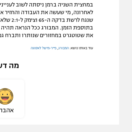
במחצית השניה ברמן ניסתה לשוב לעניינים
לאחרונה, מי שעשה את העבודה והחזיר את 
שנגח לרש
בתוספת הזמן. המבורג ככל הנראה תהיה 
את שטוטגרט במחזורים שנותרו ותברח גם
עוד באותו נושא:
המבורג
,
פייר-מישל לאסוגה
מה דע
אהבת