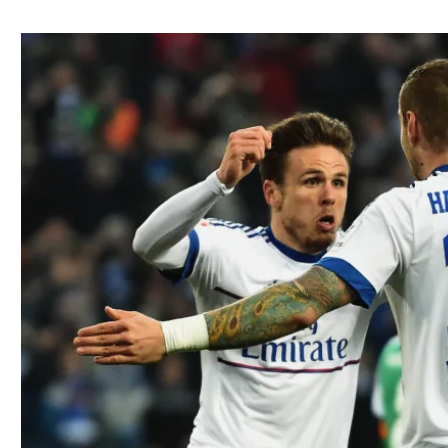
ל אביב
ליגה טורקית
תל אביב
ליגה סינית
חיפה
ליגה ברזילאית
באר שבע
ליגות נוספות
תניה
דה