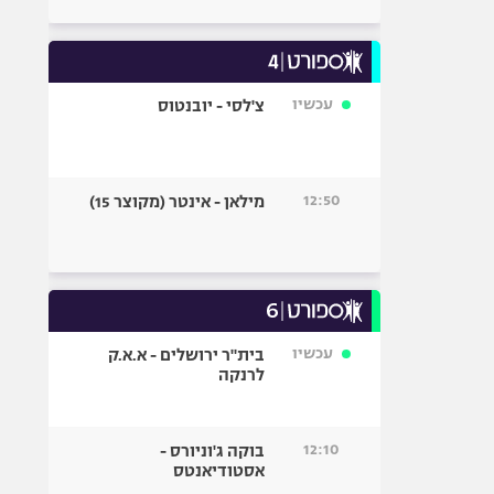
עכשיו
צ'לסי - יובנטוס
12:50
מילאן - אינטר (מקוצר 15)
עכשיו
בית"ר ירושלים - א.א.ק
לרנקה
12:10
בוקה ג'וניורס -
אסטודיאנטס