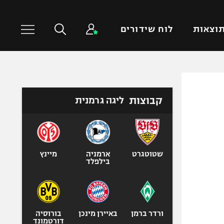
וצאות
לוח שידורים
כדורסל עולמי
ענפים נוספים
קבוצות
ליגה גרמנית
NBA
טניס
יורוליג
כדוריד
יורוקאפ
כדורעף
שחייה
שטוטגרט
ארמניה
מיינץ
בילפלד
ג'ודו
אגרוף
ספורט אולימפי
UFC
ורדר ברמן
באיירן מינכן
בורוסיה
דורטמונד