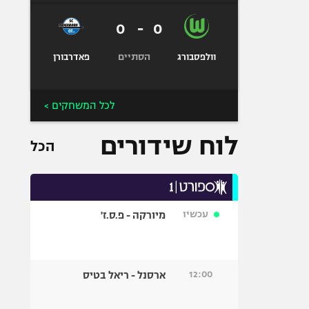
0
-
0
הסתיים
וולפסבורג
פאדרבורן
לכל המשחקים >
לוח שידורים
הכל
עכשיו
מיורקה - פ.ס.ז'
12:00
ארסנל - ריאל בטיס