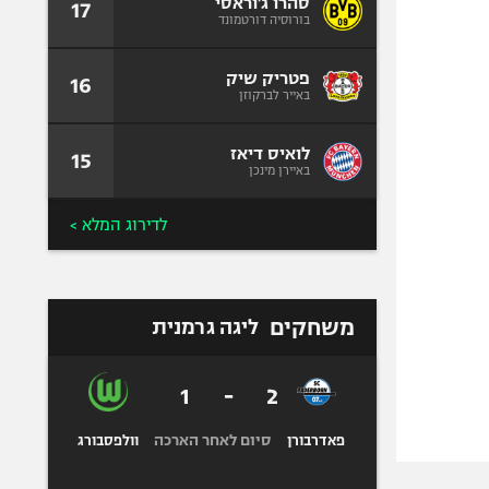
סהרו ג'וראסי
17
בורוסיה דורטמונד
פטריק שיק
16
באייר לברקוזן
לואיס דיאז
15
באיירן מינכן
לדירוג המלא >
משחקים
ליגה גרמנית
1
-
2
סיום לאחר הארכה
פאדרבורן
וולפסבורג