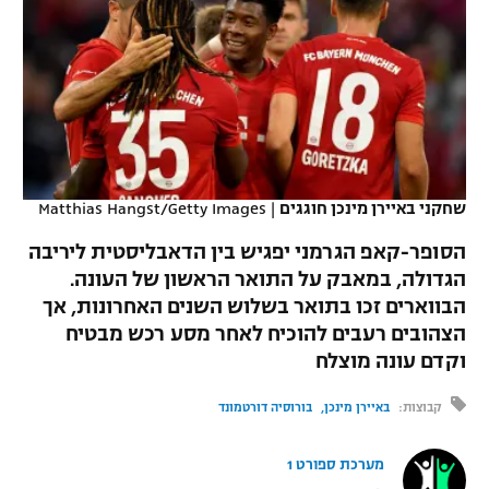
כדורסל נשים
נבחרת ישראל
יורוליג
ליגה ספרדית
טניס
VOD
מכבי תל אביב
מכבי חיפה
יורוקאפ
ליגה איטלקית
כדוריד
הפועל חולון
בית"ר ירושלים
רץ ברשת
ליגה צרפתית
כדורעף
הפועל ירושלים
מכבי תל אביב
ליגה הולנדית
שחקני באיירן מינכן חוגגים
|
Matthias Hangst/Getty Images
שחייה
תוצאות
דני אבדיה
הפועל תל אביב
הסופר-קאפ הגרמני יפגיש בין הדאבליסטית ליריבה
ליגה טורקית
ג'ודו
הגדולה, במאבק על התואר הראשון של העונה.
הפועל חיפה
לוח שידורים
הבווארים זכו בתואר בשלוש השנים האחרונות, אך
ליגה סינית
אגרוף
הצהובים רעבים להוכיח לאחר מסע רכש מבטיח
הפועל באר שבע
וקדם עונה מוצלח
ליגה ברזילאית
ברחבה
ספורט אולימפי
מכבי נתניה
קבוצות:
באיירן מינכן
בורוסיה דורטמונד
ליגות נוספות
UFC
"מעל הליגה" – פודקאסט
בני יהודה
מערכת ספורט 1
היאבקות WWE