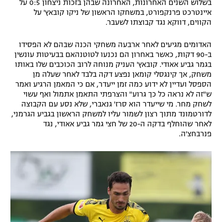
בשלוש השנים האחרונות, האחרונה שבהן בזכות ניצחון 0:5 על
רשיון להקרנה פומבית לבית עסק
איינטרכט פרנקפורט, במשחקו הראשון של ניקו קובאץ' על
הקווים, דווקא נגד קבוצתו לשעבר.
הצטרפות לחבילת הערוצים
האדומים מגיעים לאחר ארבעה משחקי הכנה שבהם לא הפסידו
ב-90 דקות, כאשר באחרון הם נכנעו לטוטנהאם בבעיטות עונשין
לוח דרושים – ג'ובנט
בגמר גביע אאודי. קובאץ' העניק מנוחה לרוב הכוכבים שלו באותו
משחק, אך קינגסלי קומאן נפצע דקה בלבד לאחר שעלה מן
תגיות
הספסל ועדיין לא ידוע כמה זמן ייעדר, אם כי המאמן הרגיע ואמר
ש"זה לא נראה כל כך גרוע" והצרפתי התאמן אתמול ואף עשוי
לשחק מחר. מי שייעדר הוא סרז' גנאברי, שלא נסע עם הקבוצה
המגזין
לדורטמונד מתוך רצון לשמור עליו למשחק הראשון בגביע הגרמני,
לאחר שהוחלף בדקה ה-20 של חצי גמר גביע אאודי, נגד
פנרבחצ'ה.