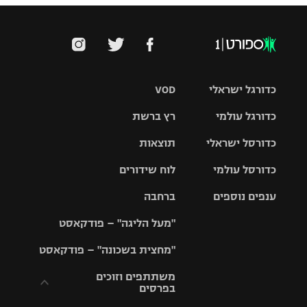
כדורגל ישראלי
VOD
כדורגל עולמי
רץ ברשת
ליגת העל
כדורסל ישראלי
תוצאות
ליגת
ליגה לאומית
האלופות
כדורסל עולמי
לוח שידורים
ליגת ווינר
סל
גביע הטוטו
ענפים נוספים
ברחבה
ליגה
NBA
אירופית
"מעל הליגה" – פודקאסט
ליגה לאומית
ליגיונרים
טניס
יורוליג
ליגה אנגלית
"מחצית בשכונה" – פודקאסט
כדורסל נשים
גביע המדינה
כדוריד
יורוקאפ
ליגה גרמנית
משתתפים וזוכים
בפרסים
מכבי תל
נבחרת
כדורעף
אביב
ישראל