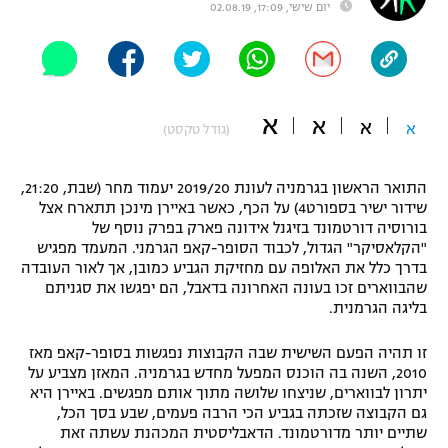
יום שישי, 17:09, 02.08.19
"מחצית בשכונה" – פודקאסט
אופניים
ספורט מוטורי
משתתפים וזוכים בפרסים
א
א
א
א
(גודל טקסט)
כדורמים
תקנון משתתפים וזוכים בפרסים
טניס
פוטבול אמריקאי NFL
התואר הראשון בגרמניה לעונת 2019/20 יעמוד מחר (שבת, 21:20,
תקנון עבור פעילות אלקטרה
שידור ישיר בספורט4) על הכף, כאשר באיירן מינכן תתארח אצל
בורוסיה דורטמונד בזיגנל אידונה פארק בפרק נוסף של
גיימינג E-Sports
בייסבול MLB
"הקלאסיקר" הגדול, לכבוד הסופר-קאפ הגרמני. המעמד מפגיש
תקנון עבור פעילות ספורט 1 – "מרלן"
בדרך כלל את האלופה עם מחזיקת הגביע כמובן, אך לאור העובדה
ספורט אתגרי ואקסטרים
שהבווארים זכו בעונה האחרונה בדאבל, הם יפגשו את סגניתם
תנאי שימוש
בליגה הגרמנית.
אומנויות לחימה
זו תהיה הפעם השישית שבה הקבוצות נפגשות בסופר-קאפ מאז
מדיניות פרטיות
2010, השנה בה הוכנס המפעל מחדש בגרמניה. המאזן מצביע על
גיימינג E-Sports
יתרון לבווארים, שניצחו שלושה מתוך אותם מפגשים. באיירן היא
גם הקבוצה שזכתה בגביע הכי הרבה פעמים, שבע בסך הכל,
תקנון פעילות ספורט 1
שתיים יותר מדורטמונד. הדאבליסטית המכהנת עשתה זאת