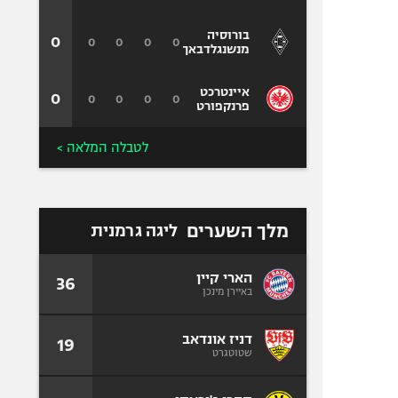
בורוסיה
0
0
0
0
0
מנשנגלדבאך
איינטרכט
0
0
0
0
0
פרנקפורט
לטבלה המלאה >
מלך השערים
ליגה גרמנית
הארי קיין
36
באיירן מינכן
דניז אונדאב
19
שטוטגרט