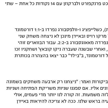
שאלקה (משחק חסר), פרייבורג, איינטרכט פרנקפורט ולברקוזן עם 14 נקודות כל אחת – שתי
הטבלה הסתבכה עוד יותר אתמול (שבת), כשלייפציג ו-וולפסבורג נפרדו ב-1:1 דורטמונד
ר של מרקו רויס ובאיירן מינכן לא ניצחה משחק שני
ברציפות לאחר שספגה בתוספת הזמן ונפרדה מאאוגסבורג ב-2:2. עבור הבווארים זוהי
ואחרי שבשנה שעברה ניקו קובאץ' ושחקניו זכו
 דורטמונד, ב"בילד" כבר יצאו בהצהרה בכותרת
יקורות ואמר: "ניצחנו רק ארבעה משחקים בשמונה
ים אליו. אם ספגנו שניות משריקת הפתיחה ושניות
זה משמעות. זה קורה לנו יותר מדי פעמים, אולי
יה בראש שלנו. ככה לא צריכה להיראות באיירן