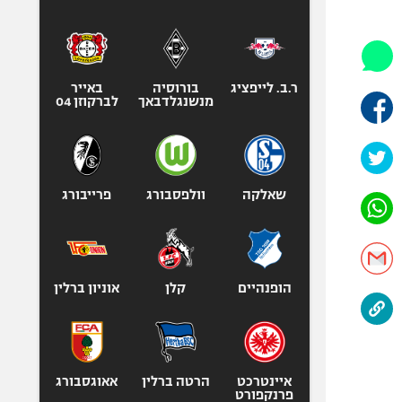
היאבקות WWE
אופניים
ספורט מוטורי
כדורמים
ר.ב. לייפציג
בורוסיה
באייר
מנשנגלדבאך
לברקוזן 04
פוטבול אמריקאי NFL
בייסבול MLB
ספורט אתגרי
ואקסטרים
שאלקה
וולפסבורג
פרייבורג
אומנויות לחימה
גיימינג E-Sports
הופנהיים
קלן
אוניון ברלין
איינטרכט
הרטה ברלין
אאוגסבורג
פרנקפורט