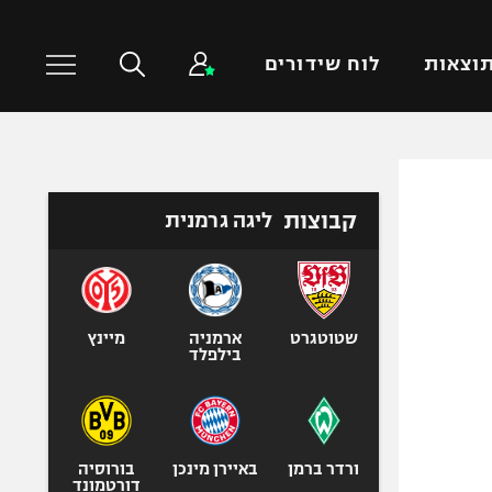
וצאות
לוח שידורים
כדורסל עולמי
ענפים נוספים
קבוצות
ליגה גרמנית
NBA
טניס
יורוליג
כדוריד
יורוקאפ
כדורעף
שחייה
שטוטגרט
ארמניה
מיינץ
בילפלד
ג'ודו
אגרוף
ספורט אולימפי
UFC
ורדר ברמן
באיירן מינכן
בורוסיה
דורטמונד