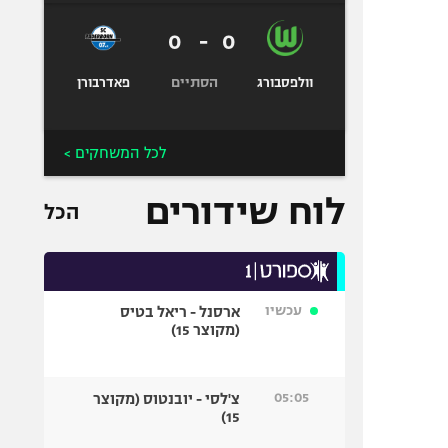
0
-
0
הסתיים
וולפסבורג
פאדרבורן
לכל המשחקים >
לוח שידורים
הכל
עכשיו
ארסנל - ריאל בטיס
(מקוצר 15)
05:05
צ'לסי - יובנטוס (מקוצר
15)