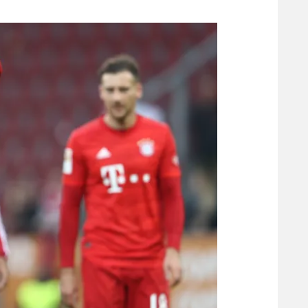
משתתפים וזוכים בפרסים
מכבי ת
הפועל 
תקנון משתתפים וזוכים בפרסים
הפועל 
תקנון עבור פעילות אלקטרה
הפועל 
תקנון עבור פעילות ספורט 1 – "מרלן"
מכבי נ
טניס
בני יהו
גיימינג E-Sports
תנאי שימוש
מדיניות פרטיות
תקנון פעילות ספורט 1
רשיון להקרנה פומבית לבית עסק
הצטרפות לחבילת הערוצים
לוח דרושים – ג'ובנט
תגיות