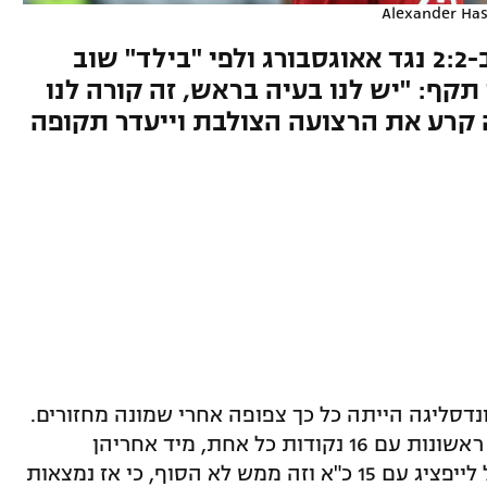
Alexander Ha
הבווארים ספגו בתוספת הזמן ב-2:2 נגד אאוגסבורג ולפי "בילד" שוב
תקף: "יש לנו בעיה בראש, זה קורה לנו
ה קרע את הרצועה הצולבת וייעדר תקופה
דסליגה הייתה כל כך צפופה אחרי שמונה מחזורים.
מנשנגלדבאך ו-וולפסבורג הן המדורגות ראשונות עם 16 נקודות כל אחת, מיד אחריהן
האלופה באיירן מינכן, דורטמונד ורד בול לייפציג עם 15 כ"א וזה ממש לא הסוף, כי אז נמצאות