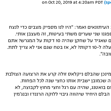
Oct 20, 2019 at 4:20am PDT
on
עיתונאים ואמר: "היו לנו מספיק מצבים כדי לנצח
זדמנויות של 100 אחוז. ספגנו שני שערים משתי בעיטות, זה מעצבן אותי.
היכולת של תומאס מולר? מה אתם רוצים שאגיד על שחקן שהיה 10 דקות על המגרש? אתם
כעיתונאים הייתם נותנים ציון לשחקן שעלה ל-10 דקות? לא, אז בטח שגם אני לא צריך לתת.
בה".
 מינכן שהבלם ניקלאס זולה קרע את הרצועה הצולבת
ה שכמובן ישבית אותו כחצי שנה לכל הפחות.
ם בואטנג, שהיה עם רגל וחצי מחוץ לקבוצה, לא
בלם היחיד שיהווה גיבוי ללוקה הרננדז ובנג'מין