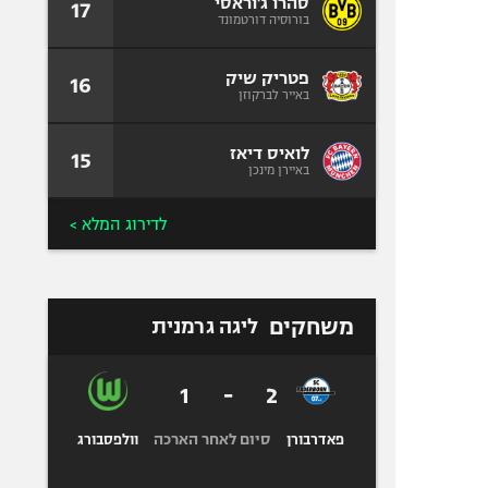
סהרו ג'וראסי
17
בורוסיה דורטמונד
פטריק שיק
16
באייר לברקוזן
לואיס דיאז
15
באיירן מינכן
לדירוג המלא >
משחקים
ליגה גרמנית
1
-
2
סיום לאחר הארכה
פאדרבורן
וולפסבורג