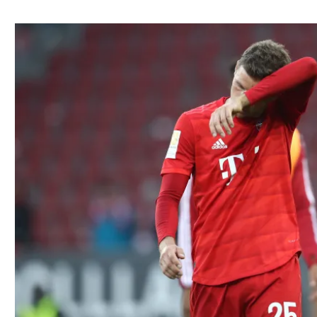
ל אביב
ליגה טורקית
תל אביב
ליגה סינית
חיפה
ליגה ברזילאית
באר שבע
ליגות נוספות
תניה
דה