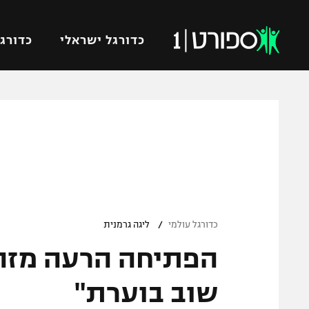
כדורגל ישראלי
כדורגל
VOD
כדורג
רץ ברשת
ליגת ה
ליגה ל
תוצאות
גביע הט
לוח שידורים
ליגיונר
ברחבה
/
גביע ה
כדורגל עולמי
ליגה גרמנית
נבחרת 
"מעל הליגה" – פודקאסט
מכבי ח
"מחצית בשכונה" – פודקאסט
שוב בוערת"
בית"ר י