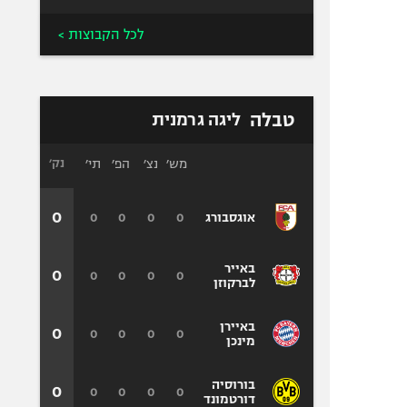
לכל הקבוצות >
טבלה
ליגה גרמנית
מש׳
נצ׳
הפ׳
תי׳
נק׳
0
0
0
0
0
אוגסבורג
באייר
0
0
0
0
0
לברקוזן
באיירן
0
0
0
0
0
מינכן
בורוסיה
0
0
0
0
0
דורטמונד