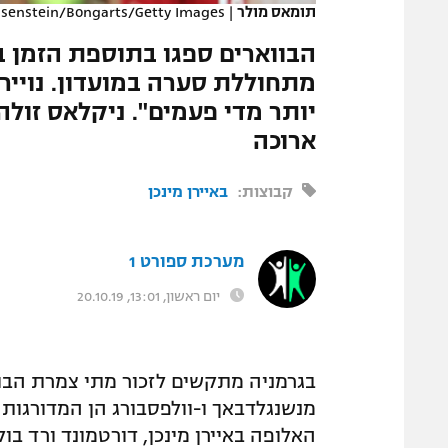
תומאס מולר
|
ssenstein/Bongarts/Getty Images
המגזין
מתחוללת סערה במועדון. נוייר 
יותר מדי פעמים". ניקלאס זול
ארוכה
קבוצות:
באיירן מינכן
מערכת ספורט 1
יום ראשון, 13:01, 20.10.19
בגרמניה מתקשים לזכור מתי צמרת הבונ