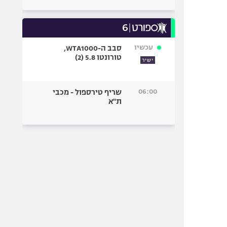
עכשיו
סבב ה-WTA1000,
טורונטו 5.8 (2)
ישיר
06:00
שריף טירספול - מכבי
ת"א