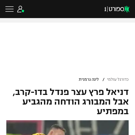
כדורגל ישראלי
ליגת העל
כדורגל עולמי
/
כדורגל עולמי
ליגה גרמנית
ליגה לאומית
דניאל פרץ עצר פנדל בדו-קרב,
ליגת האלופות
כדורסל ישראלי
גביע הטוטו
אבל המבורג הודחה מהגביע
ליגה אירופית
במפתיע
ליגת ווינר סל
ליגיונרים
כדורסל עולמי
ליגה אנגלית
ליגה לאומית
גביע המדינה
NBA
ליגה גרמנית
ענפים נוספים