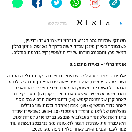
"מחצית בשכונה" – פודקאסט
אופניים
א
א
א
א
(גודל טקסט)
ספורט מוטורי
משתתפים וזוכים בפרסים
כדורמים
משחקי שמינית גמר הגביע הגרמני נמשכו הערב (רביעי),
תקנון משתתפים וזוכים בפרסים
כשבמוקד באיירן מינכן עבדה קשה בדרך ל-2:3 אצל אוניון ברלין.
טניס
דניאל פרץ והמבורג הודחו על ידי הולשטיין קיל בדרמת פנדלים.
פוטבול אמריקאי NFL
תקנון עבור פעילות אלקטרה
אוניון ברלין – באיירן מינכן 3:2
גיימינג E-Sports
בייסבול MLB
תקנון עבור פעילות ספורט 1 – "מרלן"
אלופת גרמניה חזרה למגרש היחיד בו איבדה נקודות בליגה העונה
ושוב ספגה פעמיים, אבל הפעם יצאה עם הניצחון והכרטיס לרבע
ספורט אתגרי ואקסטרים
תנאי שימוש
הגמר. כל השערים במשחק הובקעו במצבים נייחים: הבווארים
נהנו משער עצמי של איליאס אנסה אחרי קרן (12), הארי קיין נגח
אומנויות לחימה
לאחר קרן של יוזואה קימיש (24) ודיוגו לייטה תרם עצמי נוסף
לאחר כדור חופשי (45+4). אוניון צימקה בזכות שני פנדלים
מדיניות פרטיות
גיימינג E-Sports
מוצלחים של ליאו קוורפלד האוסטרי (40 ו-54), כשבאיירן איבדה
בתווך את אלכסנדר פאבלוביץ' שנפצע בברכו (49). למרות זאת,
היא עברה את שמינית הגמר לראשונה מאז 2022/23 ועשתה עוד
תקנון פעילות ספורט 1
צעד לעבר הגביע ה-21, לאחר שלא הניפה מאז 2020.