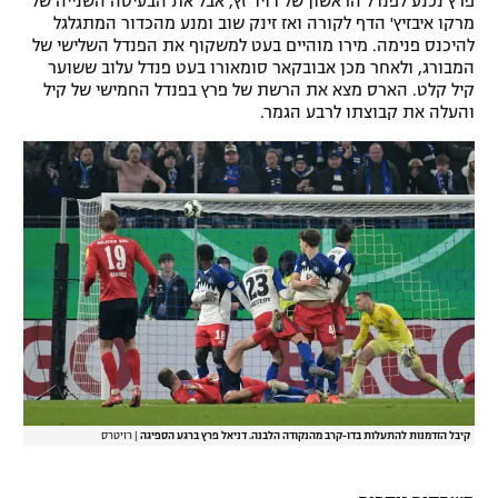
פרץ נכנע לפנדל הראשון של דויד זץ, אבל את הבעיטה השנייה של
מרקו איבזיץ' הדף לקורה ואז זינק שוב ומנע מהכדור המתגלגל
להיכנס פנימה. מירו מוהיים בעט למשקוף את הפנדל השלישי של
המבורג, ולאחר מכן אבובקאר סומאורו בעט פנדל עלוב ששוער
קיל קלט. הארס מצא את הרשת של פרץ בפנדל החמישי של קיל
והעלה את קבוצתו לרבע הגמר.
קיבל הזדמנות להתעלות בדו-קרב מהנקודה הלבנה. דניאל פרץ ברגע הספיגה
|
רויטרס