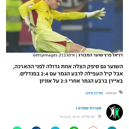
כדורסל נשים
נבחרת ישראל
יורוליג
ליגה ספרדית
טניס
VOD
מכבי תל אביב
מכבי חיפה
יורוקאפ
ליגה איטלקית
כדוריד
הפועל חולון
בית"ר ירושלים
רץ ברשת
ליגה צרפתית
כדורעף
הפועל ירושלים
מכבי תל אביב
ליגה הולנדית
דניאל פרץ שוער המבורג
|
אימג'בנק GettyImages
שחייה
תוצאות
דני אבדיה
הפועל תל אביב
השוער גם סיפק הצלה אחת גדולה לפני ההארכה,
ליגה טורקית
ג'ודו
אבל קיל העפילה לרבע הגמר עם 2:4 בפנדלים.
הפועל חיפה
לוח שידורים
באיירן ברבע הגמר אחרי 2:3 על אוניון
ליגה סינית
אגרוף
הפועל באר שבע
קבוצות:
באיירן מינכן
ליגה ברזילאית
ברחבה
ספורט אולימפי
מכבי נתניה
מערכת ספורט 1
ליגות נוספות
UFC
"מעל הליגה" – פודקאסט
יום שלישי, 19:47, 02.12.25
בני יהודה
היאבקות WWE