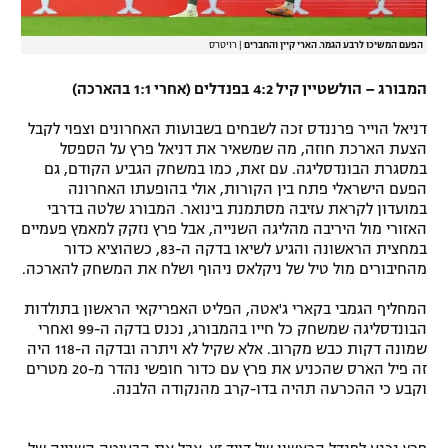
הפעם המשיכו לרבע הגמר. הארי קיין והחברים
|
רויטרס
המבורג – הולשטיין קיל 4:2 בפנדלים (אחרי 1:1 בהארכה)
דניאל הוייר פרננדס זכה לשבחים בשבועות האחרונים וצפוי לקבל
הצעת הארכת חוזה, מה שמשאיר את דניאל פרץ על הספסל
במסגרת הבונדסליגה. עם זאת, כמו במשחק הגביע הקודם, גם
הפעם הישראלי פתח בין הקורות, אולי בהופעתו האחרונה
במועדון לקראת עזיבה מסתמנת בינואר. המבורג שלטה בדרבי
האזורי מול היריבה מהליגה השנייה, אבל פרץ נזקק למאמץ פעמיים
במחצית הראשונה והגיע לשיאו בדקה ה-83, כשהוציא כדור
מהחיבורים מול טיל של ניקלאס ניהוף ושלח את המשחק להארכה.
המחליף הגמבי בקארי ג'אטה, הפליט האפריקאי הראשון בתולדות
הבונדסליגה שמשחק כל חייו בהמבורג, נכנס בדקה ה-99 ואחרי
שמונה דקות כבש מקרוב. אלא שקיל לא ויתרה ובדקה ה-118 היה
זה פיל הארס שהכניע את פרץ עם כדור חופשי נהדר מ-20 מטרים
וקבע כי ההכרעה תהיה בדו-קרב מהנקודה הלבנה.