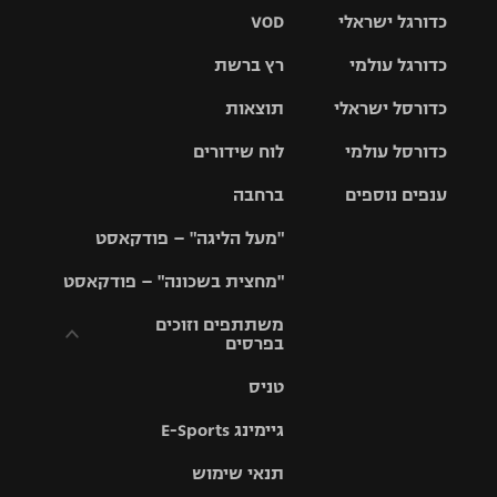
כדורגל ישראלי
VOD
כדורגל עולמי
רץ ברשת
ליגת העל
כדורסל ישראלי
תוצאות
ליגת
ליגה לאומית
האלופות
כדורסל עולמי
לוח שידורים
ליגת ווינר
סל
גביע הטוטו
ענפים נוספים
ברחבה
ליגה
NBA
אירופית
"מעל הליגה" – פודקאסט
ליגה לאומית
ליגיונרים
טניס
יורוליג
ליגה אנגלית
"מחצית בשכונה" – פודקאסט
כדורסל נשים
גביע המדינה
כדוריד
יורוקאפ
ליגה גרמנית
משתתפים וזוכים
בפרסים
מכבי תל
נבחרת
כדורעף
אביב
ישראל
ליגה
טניס
ספרדית
תקנון משתתפים
שחייה
הפועל חולון
מכבי חיפה
וזוכים בפרסים
גיימינג E-Sports
ליגה
איטלקית
ג'ודו
הפועל
בית"ר
תנאי שימוש
תקנון עבור פעילות
ירושלים
ירושלים
אלקטרה