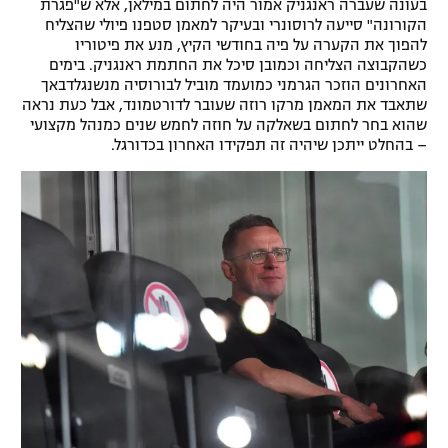
בעונה שעברה ראנגניק אמור היה לחתום במילאן, אלא ש"פגרת
רשיון להקרנה פומבית לבית עסק
הקורונה" סייעה לרוסונרי ובעיקר למאמן סטפנו פיולי שהצליח
להפוך את הקערה על פיה בחודשי הקיץ, מנע את פיטוריו
כשהקבוצה הצליחה וכמובן סיכל את החתמת ראנגניק. בימים
הצטרפות לחבילת הערוצים
האחרונים הוזכר הגרמני כמועמד מוביל לבורוסיה מנשנגלדבאך
שתאבד את המאמן מרקו רוזה שעובר לדורטמונד, אבל כעת נראה
לוח דרושים – ג'ובנט
שהוא בחר לחתום בשאלקה על חוזה לחמש שנים כמנהל מקצועי
– בהחלט ייתכן שיהיה זה תפקידו האחרון בכדורגל.
תגיות
המגזין