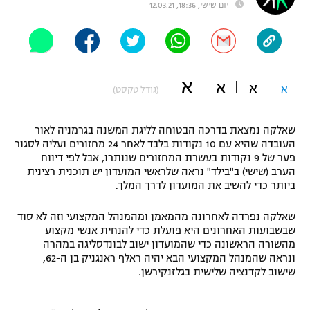
יום שישי, 18:36, 12.03.21
"מחצית בשכונה" – פודקאסט
אופניים
ספורט מוטורי
משתתפים וזוכים בפרסים
א
א
א
א
(גודל טקסט)
כדורמים
תקנון משתתפים וזוכים בפרסים
טניס
פוטבול אמריקאי NFL
שאלקה נמצאת בדרכה הבטוחה לליגת המשנה בגרמניה לאור
תקנון עבור פעילות אלקטרה
העובדה שהיא עם 10 נקודות בלבד לאחר 24 מחזורים ועליה לסגור
פער של 9 נקודות בעשרת המחזורים שנותרו, אבל לפי דיווח
גיימינג E-Sports
בייסבול MLB
הערב (שישי) ב"בילד" נראה שלראשי המועדון יש תוכנית רצינית
תקנון עבור פעילות ספורט 1 – "מרלן"
ביותר כדי להשיב את המועדון לדרך המלך.
ספורט אתגרי ואקסטרים
תנאי שימוש
שאלקה נפרדה לאחרונה מהמאמן ומהמנהל המקצועי וזה לא סוד
אומנויות לחימה
שבשבועות האחרונים היא פועלת כדי להנחית אנשי מקצוע
מהשורה הראשונה כדי שהמועדון ישוב לבונדסליגה במהרה
מדיניות פרטיות
ונראה שהמנהל המקצועי הבא יהיה ראלף ראנגניק בן ה-62,
גיימינג E-Sports
שישוב לקדנציה שלישית בגלזנקירשן.
תקנון פעילות ספורט 1