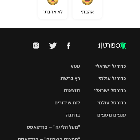
אהבתי
לא אהבתי
כדורגל ישראלי
VOD
כדורגל עולמי
רץ ברשת
ליגת העל
כדורסל ישראלי
תוצאות
ליגת
ליגה לאומית
האלופות
כדורסל עולמי
לוח שידורים
ליגת ווינר
סל
גביע הטוטו
ענפים נוספים
ברחבה
ליגה
NBA
אירופית
"מעל הליגה" – פודקאסט
ליגה לאומית
ליגיונרים
טניס
יורוליג
ליגה אנגלית
"מחצית בשכונה" – פודקאסט