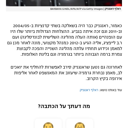
ראלף ראנגניק
|
BARBARA GINDL/APA/AFP via Getty Images
כאמור, ראנגניק כבר היה בשאלקה בשתי קדנציות ב-2004/05
וב-2011 וגם זכה איתה בגביע. ההצלחות הגדולות ביותר שלו היו
עם הופנהיים (אותה העלה מהליגה השלישית לבונדסליגה) ועם
ר.ב לייפציג, אליה הגיע ב-2012 כמנהל מקצועי, מונה לאחר מכן גם
למאמן וכידוע תחתיו עלתה מהליגה השנייה והפכה לקבוצת
צמרת ברמה הגבוהה ביותר בגרמניה וגם בליגת האלופות.
לאחרונה גם נטען שראנגניק סירב לאפשרות להחליף את יואכים
לב, מאמן נבחרת גרמניה שיעזוב את המאנשפט לאחר אליפות
אירופה בקיץ הקרוב.
עוד באותו נושא:
ראלף ראנגניק
מה דעתך על הכתבה?