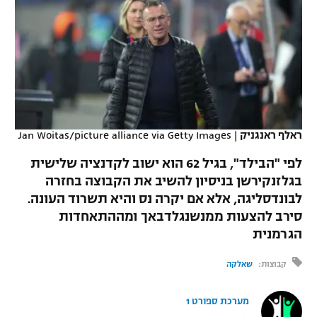
כדורסל נשים
נבחרת ישראל
יורוליג
ליגה ספרדית
טניס
VOD
מכבי תל אביב
מכבי חיפה
יורוקאפ
ליגה איטלקית
כדוריד
הפועל חולון
בית"ר ירושלים
רץ ברשת
ליגה צרפתית
כדורעף
הפועל ירושלים
מכבי תל אביב
ליגה הולנדית
ראלף ראנגניק
|
Jan Woitas/picture alliance via Getty Images
שחייה
תוצאות
דני אבדיה
הפועל תל אביב
לפי "הבילד", בגיל 62 הוא ישוב לקדנציה שלישית
ליגה טורקית
ג'ודו
בגלזנקירשן בניסיון להשיב את הקבוצה בחזרה
הפועל חיפה
לוח שידורים
לבונדסליגה, אלא אם יקרה נס והיא תשרוד העונה.
ליגה סינית
אגרוף
סירב להצעות ממנשנגלדבאך ומההתאחדות
הפועל באר שבע
הגרמנית
ליגה ברזילאית
ברחבה
ספורט אולימפי
מכבי נתניה
קבוצות:
שאלקה
ליגות נוספות
UFC
"מעל הליגה" – פודקאסט
בני יהודה
מערכת ספורט 1
היאבקות WWE