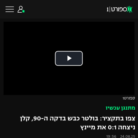
כדורגל ישראלי
ליגת העל
כדורגל עולמי
ליגה לאומית
ליגת האלופות
כדורסל ישראלי
ספורט1
גביע הטוטו
מתנגן עכשיו
ליגה אירופית
ליגת ווינר סל
ליגיונרים
כדורסל עולמי
צפו בתקציר: בולטר כבש בדקה ה-90, קלן
ליגה אנגלית
ניצחה 0:1 את מיינץ
ליגה לאומית
גביע המדינה
NBA
24.08.25 19:56
ליגה גרמנית
ענפים נוספים